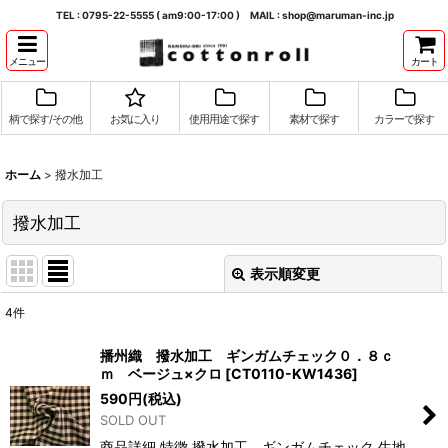
TEL : 0795-22-5555 ( am9:00-17:00 ) MAIL : shop@maruman-inc.jp
メニュー
カート
柄で探す/その他
お気に入り
使用用途で探す
素材で探す
カラーで探す
ホーム
>
撥水加工
撥水加工
表示順変更
閉じる
4
件
表示数
:
播州織 撥水加工 ギンガムチェック０．８ｃ
ｍ ベージュ×クロ
[
CT0110-KW1436
]
並び順
:
590
円
(税込)
SOLD OUT
絞り込む
商品詳細 特徴 撥水加工 ギンガムチェック 生地