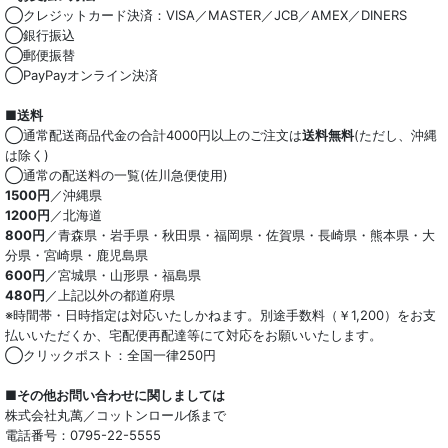
◯クレジットカード決済：VISA／MASTER／JCB／AMEX／DINERS
◯銀行振込
◯郵便振替
◯PayPayオンライン決済
■送料
◯通常配送商品代金の合計4000円以上のご注文は
送料無料
(ただし、沖縄
は除く)
◯通常の配送料の一覧(佐川急便使用)
1500円
／沖縄県
1200円
／北海道
800円
／青森県・岩手県・秋田県・福岡県・佐賀県・長崎県・熊本県・大
分県・宮崎県・鹿児島県
600円
／宮城県・山形県・福島県
480円
／上記以外の都道府県
※時間帯・日時指定は対応いたしかねます。別途手数料（￥1,200）をお支
払いいただくか、宅配便再配達等にて対応をお願いいたします。
◯クリックポスト：全国一律250円
■その他お問い合わせに関しましては
株式会社丸萬／コットンロール係まで
電話番号：0795-22-5555