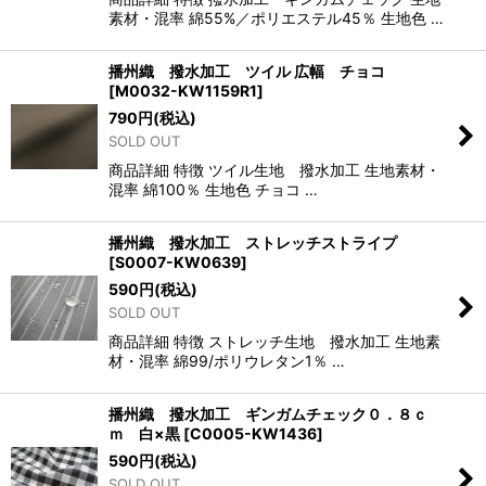
素材・混率 綿55%／ポリエステル45％ 生地色 …
播州織 撥水加工 ツイル 広幅 チョコ
[
M0032-KW1159R1
]
790
円
(税込)
SOLD OUT
商品詳細 特徴 ツイル生地 撥水加工 生地素材・
混率 綿100％ 生地色 チョコ …
播州織 撥水加工 ストレッチストライプ
[
S0007-KW0639
]
590
円
(税込)
SOLD OUT
商品詳細 特徴 ストレッチ生地 撥水加工 生地素
材・混率 綿99/ポリウレタン1％ …
播州織 撥水加工 ギンガムチェック０．８ｃ
ｍ 白×黒
[
C0005-KW1436
]
590
円
(税込)
SOLD OUT