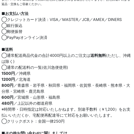
返品・交換もご容赦ください。
■お支払い方法
◯クレジットカード決済：VISA／MASTER／JCB／AMEX／DINERS
◯銀行振込
◯郵便振替
◯PayPayオンライン決済
■送料
◯通常配送商品代金の合計4000円以上のご注文は
送料無料
(ただし、沖縄
は除く)
◯通常の配送料の一覧(佐川急便使用)
1500円
／沖縄県
1200円
／北海道
800円
／青森県・岩手県・秋田県・福岡県・佐賀県・長崎県・熊本県・大
分県・宮崎県・鹿児島県
600円
／宮城県・山形県・福島県
480円
／上記以外の都道府県
※時間帯・日時指定は対応いたしかねます。別途手数料（￥1,200）をお支
払いいただくか、宅配便再配達等にて対応をお願いいたします。
◯クリックポスト：全国一律250円
■その他お問い合わせに関しましては