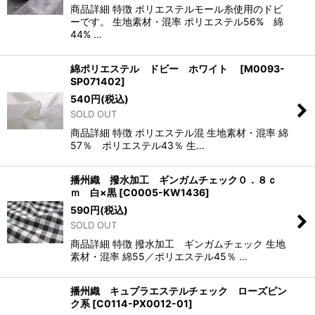
商品詳細 特徴 ポリエステルモール糸使用のドビ
ーです。 生地素材・混率 ポリエステル56% 綿
44% …
綿ポリエステル ドビー ホワイト
[
M0093-
SP071402
]
540
円
(税込)
SOLD OUT
商品詳細 特徴 ポリエステル混 生地素材・混率 綿
57％ ポリエステル43％ 生…
播州織 撥水加工 ギンガムチェック０．８ｃ
ｍ 白×黒
[
C0005-KW1436
]
590
円
(税込)
SOLD OUT
商品詳細 特徴 撥水加工 ギンガムチェック 生地
素材・混率 綿55／ポリエステル45％ …
播州織 キュプラエステルチェック ローズピン
ク系
[
C0114-PX0012-01
]