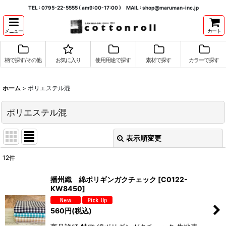
TEL : 0795-22-5555 ( am9:00-17:00 ) MAIL : shop@maruman-inc.jp
メニュー
カート
柄で探す/その他
お気に入り
使用用途で探す
素材で探す
カラーで探す
ホーム
>
ポリエステル混
ポリエステル混
表示順変更
閉じる
12
件
表示数
:
播州織 綿ポリギンガクチェック
[
C0122-
KW8450
]
並び順
:
560
円
(税込)
絞り込む