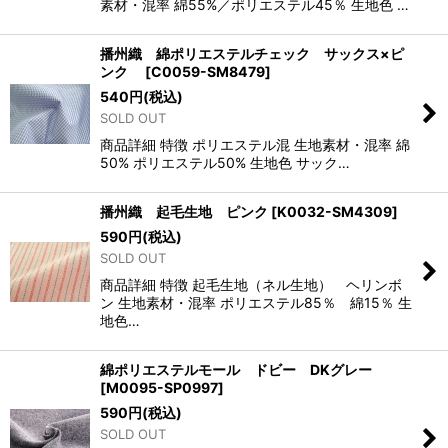
素材・混率 綿55%／ポリエステル45％ 生地色 …
播州織 綿ポリエステルチェック サックス×ピ
ンク
[
C0059-SM8479
]
540
円
(税込)
SOLD OUT
商品詳細 特徴 ポリエステル混 生地素材・混率 綿
50% ポリエステル50% 生地色 サック…
播州織 起毛生地 ピンク
[
K0032-SM4309
]
590
円
(税込)
SOLD OUT
商品詳細 特徴 起毛生地（ネル生地） ヘリンボ
ン 生地素材・混率 ポリエステル85％ 綿15％ 生
地色…
綿ポリエステルモール ドビー DKグレー
[
M0095-SP0997
]
590
円
(税込)
SOLD OUT