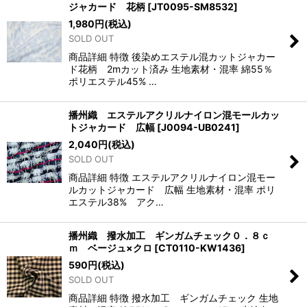
ジャカード 花柄
[
JT0095-SM8532
]
1,980
円
(税込)
SOLD OUT
商品詳細 特徴 後染めエステル混カットジャカー
ド花柄 2mカット済み 生地素材・混率 綿55％
ポリエステル45% …
播州織 エステルアクリルナイロン混モールカッ
トジャカード 広幅
[
J0094-UB0241
]
2,040
円
(税込)
SOLD OUT
商品詳細 特徴 エステルアクリルナイロン混モー
ルカットジャカード 広幅 生地素材・混率 ポリ
エステル38% アク…
播州織 撥水加工 ギンガムチェック０．８ｃ
ｍ ベージュ×クロ
[
CT0110-KW1436
]
590
円
(税込)
SOLD OUT
商品詳細 特徴 撥水加工 ギンガムチェック 生地