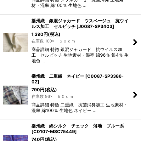
材・混率 綿100％ 生地色 …
播州織 銀混ジャカード ウスベージュ 抗ウイ
ルス加工 セルビッチ
[
J0087-SP3403
]
1,390
円
(税込)
在庫数 100× ５０ｃｍ
商品詳細 特徴 銀混ジャカード 抗ウイルス加
工 セルビッチ 生地素材・混率 綿96％ 銀4％ 生
地色 …
播州織 二重織 ネイビー
[
C0087-SP3386-
02
]
790
円
(税込)
在庫数 96× ５０ｃｍ
商品詳細 特徴 二重織 抗菌消臭加工 生地素材・
混率 綿100％ 生地色 ネイビー …
播州織 綿シルク チェック 薄地 ブルー系
[
C0107-MSC75449
]
740
円
(税込)