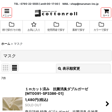
TEL : 0795-22-5555 ( am9:00-17:00 ) MAIL : shop@maruman-inc.jp
メニュー
カート
柄で探す/その他
お気に入り
使用用途で探す
素材で探す
カラーで探す
ホーム
>
マスク
マスク
表示順変更
閉じる
7
件
表示数
:
１ｍカット済み 抗菌消臭ダブルガーゼ
[
MT0091-SP3386-01
]
並び順
:
1,480
円
(税込)
SOLD OUT
絞り込む
商品詳細 特徴 ダブルガーゼ 抗菌消臭 生地素