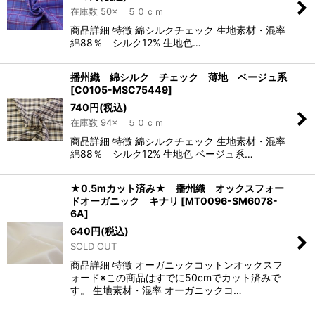
在庫数 50× ５０ｃｍ
商品詳細 特徴 綿シルクチェック 生地素材・混率
綿88％ シルク12% 生地色…
播州織 綿シルク チェック 薄地 ベージュ系
[
C0105-MSC75449
]
740
円
(税込)
在庫数 94× ５０ｃｍ
商品詳細 特徴 綿シルクチェック 生地素材・混率
綿88％ シルク12% 生地色 ベージュ系…
★0.5mカット済み★ 播州織 オックスフォー
ドオーガニック キナリ
[
MT0096-SM6078-
6A
]
640
円
(税込)
SOLD OUT
商品詳細 特徴 オーガニックコットンオックスフ
ォード※この商品はすでに50cmでカット済みで
す。 生地素材・混率 オーガニックコ…