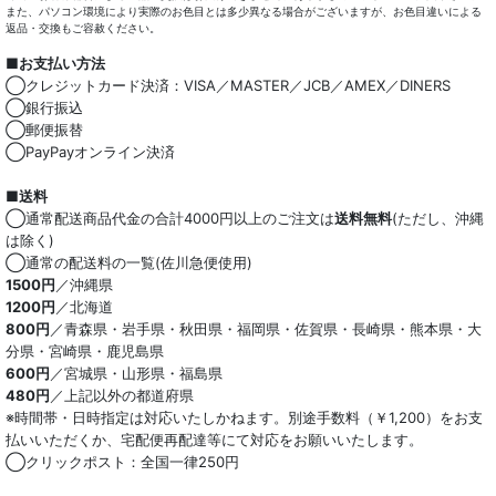
また、パソコン環境により実際のお色目とは多少異なる場合がございますが、お色目違いによる
返品・交換もご容赦ください。
■お支払い方法
◯クレジットカード決済：VISA／MASTER／JCB／AMEX／DINERS
◯銀行振込
◯郵便振替
◯PayPayオンライン決済
■送料
◯通常配送商品代金の合計4000円以上のご注文は
送料無料
(ただし、沖縄
は除く)
◯通常の配送料の一覧(佐川急便使用)
1500円
／沖縄県
1200円
／北海道
800円
／青森県・岩手県・秋田県・福岡県・佐賀県・長崎県・熊本県・大
分県・宮崎県・鹿児島県
600円
／宮城県・山形県・福島県
480円
／上記以外の都道府県
※時間帯・日時指定は対応いたしかねます。別途手数料（￥1,200）をお支
払いいただくか、宅配便再配達等にて対応をお願いいたします。
◯クリックポスト：全国一律250円