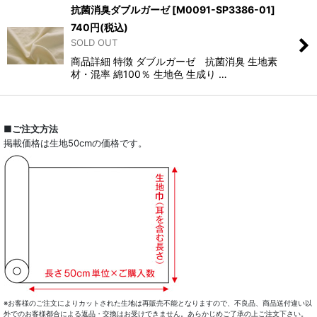
抗菌消臭ダブルガーゼ
[
M0091-SP3386-01
]
740
円
(税込)
SOLD OUT
商品詳細 特徴 ダブルガーゼ 抗菌消臭 生地素
材・混率 綿100％ 生地色 生成り …
■ご注文方法
掲載価格は生地50cmの価格です。
※お客様のご注文によりカットされた生地は再販売不能となりますので、不良品、商品送付違い以
外でのお客様都合による返品・交換はお受けできません。あらかじめご了承の上ご注文下さい。