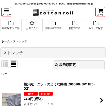
TEL : 0795-22-5555 ( am9:00-17:00 ) MAIL : shop@maruman-inc.jp
メニュー
カート
柄で探す/その他
お気に入り
使用用途で探す
素材で探す
カラーで探す
ホーム
>
ストレッチ
ストレッチ
表示順変更
閉じる
12
件
表示数
:
播州織 ニットのような織物
[
S0096-SP1185-
02
]
並び順
:
740
円
(税込)
在庫数 2× ５０ｃｍ
絞り込む