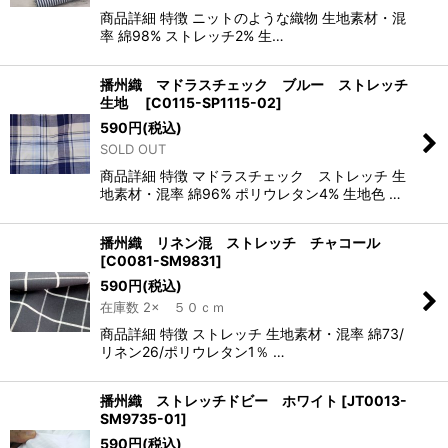
商品詳細 特徴 ニットのような織物 生地素材・混
率 綿98% ストレッチ2% 生…
播州織 マドラスチェック ブルー ストレッチ
生地
[
C0115-SP1115-02
]
590
円
(税込)
SOLD OUT
商品詳細 特徴 マドラスチェック ストレッチ 生
地素材・混率 綿96% ポリウレタン4% 生地色 …
播州織 リネン混 ストレッチ チャコール
[
C0081-SM9831
]
590
円
(税込)
在庫数 2× ５０ｃｍ
商品詳細 特徴 ストレッチ 生地素材・混率 綿73/
リネン26/ポリウレタン1％ …
播州織 ストレッチドビー ホワイト
[
JT0013-
SM9735-01
]
590
円
(税込)