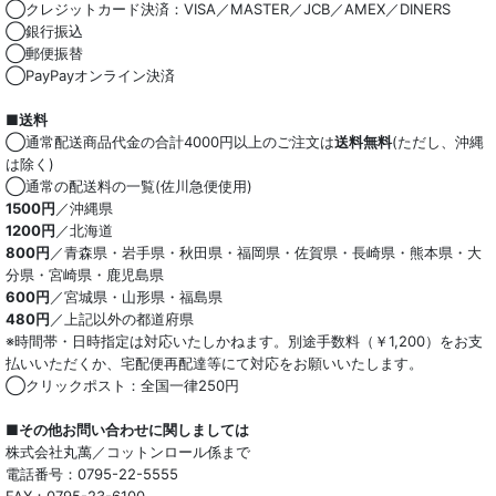
◯クレジットカード決済：VISA／MASTER／JCB／AMEX／DINERS
◯銀行振込
◯郵便振替
◯PayPayオンライン決済
■送料
◯通常配送商品代金の合計4000円以上のご注文は
送料無料
(ただし、沖縄
は除く)
◯通常の配送料の一覧(佐川急便使用)
1500円
／沖縄県
1200円
／北海道
800円
／青森県・岩手県・秋田県・福岡県・佐賀県・長崎県・熊本県・大
分県・宮崎県・鹿児島県
600円
／宮城県・山形県・福島県
480円
／上記以外の都道府県
※時間帯・日時指定は対応いたしかねます。別途手数料（￥1,200）をお支
払いいただくか、宅配便再配達等にて対応をお願いいたします。
◯クリックポスト：全国一律250円
■その他お問い合わせに関しましては
株式会社丸萬／コットンロール係まで
電話番号：0795-22-5555
FAX：0795-23-6100