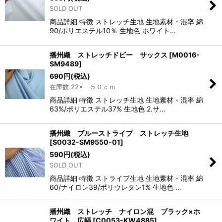
SOLD OUT
商品詳細 特徴 ストレッチ生地 生地素材・混率 綿
90/ポリエステル10％ 生地色 ホワイト…
播州織 ストレッチドビー サックス
[
M0016-
SM9489
]
690
円
(税込)
在庫数 22× ５０ｃｍ
商品詳細 特徴 ストレッチ生地 生地素材・混率 綿
63%/ポリエステル37% 生地色 2.サ…
播州織 ブルーストライプ ストレッチ生地
[
S0032-SM9550-01
]
590
円
(税込)
SOLD OUT
商品詳細 特徴 ストライプ生地 生地素材・混率 綿
60/ナイロン39/ポリウレタン1% 生地色 …
播州織 ストレッチ ナイロン混 ブラック×ホ
ワイト 広幅
[
C0053-KW4885
]