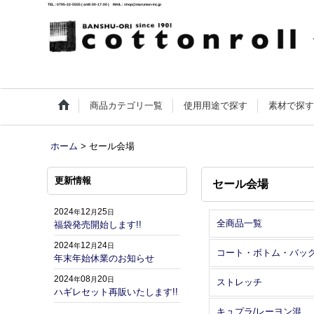
TEL : 0795-22-5555 ( am9:00-17:00 ) MAIL : shop@maruman-inc.jp
商品カテゴリ一覧
使用用途で探す
素材で探
ホーム
>
セール会場
更新情報
セール会場
2024
12
25
年
月
日
全商品一覧
福袋発売開始します!!
2024
12
24
年
月
日
コート・ボトム・バッ
年末年始休業のお知らせ
2024
08
20
年
月
日
ストレッチ
ハギレセット再販いたします!!
キュプラ/レーヨン混