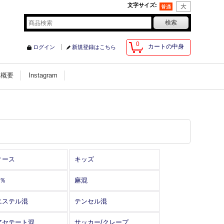
文字サイズ
:
0
カートの中身
ログイン
新規登録はこちら
社概要
Instagram
ィース
キッズ
0％
麻混
エステル混
テンセル混
アセテート混
サッカー/クレープ