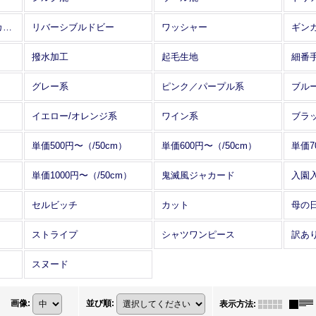
アレンジワインダー カットジャカード
リバーシブルドビー
ワッシャー
ギン
撥水加工
起毛生地
細番
グレー系
ピンク／パープル系
ブル
イエロー/オレンジ系
ワイン系
ブラ
単価500円〜（/50cm）
単価600円〜（/50cm）
単価7
単価1000円〜（/50cm）
鬼滅風ジャカード
入園
セルビッチ
カット
母の
ストライプ
シャツワンピース
訳あ
スヌード
画像
:
並び順
:
表示方法
: