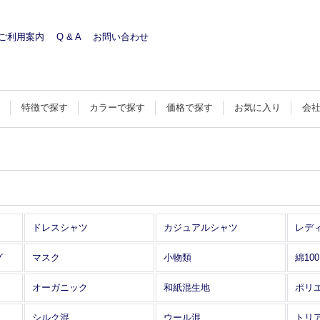
ご利用案内
Q & A
お問い合わせ
す
特徴で探す
カラーで探す
価格で探す
お気に入り
会
ドレスシャツ
カジュアルシャツ
レデ
グ
マスク
小物類
綿10
オーガニック
和紙混生地
ポリ
シルク混
ウール混
トリ