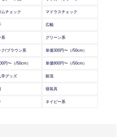
ガムチェック
マドラスチェック
手
広幅
ー系
グリーン系
ック/ブラウン系
単価300円〜（/50cm）
00円〜（/50cm）
単価800円〜（/50cm）
入学グッズ
銀混
日
寝装具
り
ネイビー系