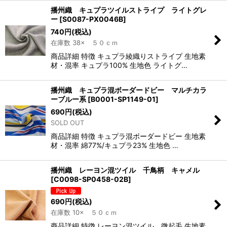
播州織 キュプラツイルストライプ ライトグレ
ー
[
S0087-PX0046B
]
740
円
(税込)
在庫数 38× ５０ｃｍ
商品詳細 特徴 キュプラ綾織りストライプ 生地素
材・混率 キュプラ100% 生地色 ライトグ…
播州織 キュプラ混ボーダードビー マルチカラ
ーブルー系
[
B0001-SP1149-01
]
690
円
(税込)
SOLD OUT
商品詳細 特徴 キュプラ混ボーダードビー 生地素
材・混率 綿77%/キュプラ23% 生地色 …
播州織 レーヨン混ツイル 千鳥柄 キャメル
[
C0098-SP0458-02B
]
690
円
(税込)
在庫数 10× ５０ｃｍ
商品詳細 特徴 レーヨン混ツイル 微起毛 生地素