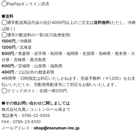
◯PayPayオンライン決済
■送料
◯通常配送商品代金の合計4000円以上のご注文は
送料無料
(ただし、沖縄
は除く)
◯通常の配送料の一覧(佐川急便使用)
1500円
／沖縄県
1200円
／北海道
800円
／青森県・岩手県・秋田県・福岡県・佐賀県・長崎県・熊本県・大
分県・宮崎県・鹿児島県
600円
／宮城県・山形県・福島県
480円
／上記以外の都道府県
※時間帯・日時指定は対応いたしかねます。別途手数料（￥1,200）をお支
払いいただくか、宅配便再配達等にて対応をお願いいたします。
◯クリックポスト：全国一律250円
■その他お問い合わせに関しましては
株式会社丸萬／コットンロール係まで
電話番号：0795-22-5555
FAX：0795-23-6100
メールアドレス：
shop@maruman-inc.jp