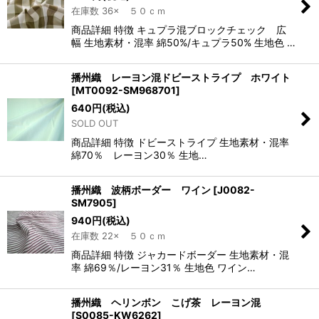
在庫数 36× ５０ｃｍ
商品詳細 特徴 キュプラ混ブロックチェック 広
幅 生地素材・混率 綿50%/キュプラ50% 生地色 …
播州織 レーヨン混ドビーストライプ ホワイト
[
MT0092-SM968701
]
640
円
(税込)
SOLD OUT
商品詳細 特徴 ドビーストライプ 生地素材・混率
綿70％ レーヨン30％ 生地…
播州織 波柄ボーダー ワイン
[
J0082-
SM7905
]
940
円
(税込)
在庫数 22× ５０ｃｍ
商品詳細 特徴 ジャカードボーダー 生地素材・混
率 綿69％/レーヨン31％ 生地色 ワイン…
播州織 ヘリンボン こげ茶 レーヨン混
[
S0085-KW6262
]