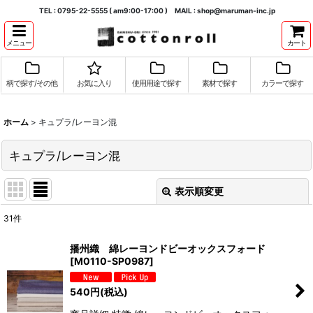
TEL : 0795-22-5555 ( am9:00-17:00 ) MAIL : shop@maruman-inc.jp
メニュー
カート
柄で探す/その他
お気に入り
使用用途で探す
素材で探す
カラーで探す
ホーム
>
キュプラ/レーヨン混
キュプラ/レーヨン混
表示順変更
閉じる
31
件
表示数
:
播州織 綿レーヨンドビーオックスフォード
[
M0110-SP0987
]
並び順
:
540
円
(税込)
絞り込む