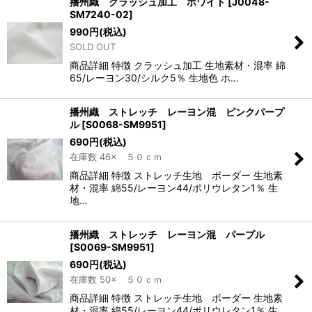
播州織 クラッシュ加工 ホワイト
[
J0048-
SM7240-02
]
990
円
(税込)
SOLD OUT
商品詳細 特徴 クラッシュ加工 生地素材・混率 綿
65/レーヨン30/シルク5％ 生地色 ホ…
播州織 ストレッチ レーヨン混 ピンクパープ
ル
[
S0068-SM9951
]
690
円
(税込)
在庫数 46× ５０ｃｍ
商品詳細 特徴 ストレッチ生地 ボーダー 生地素
材・混率 綿55/レーヨン44/ポリウレタン1％ 生
地…
播州織 ストレッチ レーヨン混 パープル
[
S0069-SM9951
]
690
円
(税込)
在庫数 50× ５０ｃｍ
商品詳細 特徴 ストレッチ生地 ボーダー 生地素
材・混率 綿55/レーヨン44/ポリウレタン1％ 生