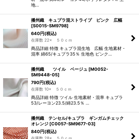
地…
播州織 キュプラ混ストライプ ピンク 広幅
[
S0015-SM9798
]
640
円
(税込)
在庫数 22× ５０ｃｍ
商品詳細 特徴 キュプラ混生地 広幅 生地素材・
混率 綿65/キュプラ35％ 生地色 ピンク…
播州織 ツイル ベージュ
[
M0052-
SM9448-05
]
790
円
(税込)
在庫数 10× ５０ｃｍ
商品詳細 特徴 ツイル 生地素材・混率 キュプラ
53/レーヨン23.5/綿23.5％ …
播州織 テンセル/キュプラ ギンガムチェック
オレンジ
[
C0057-SM9677-03
]
840
円
(税込)
在庫数 28× ５０ｃｍ