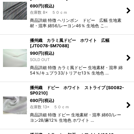
690
円
(税込)
在庫数 8× ５０ｃｍ
商品詳細 特徴 ヘリンボン ドビー 広幅 生地素
材・混率 綿56/レーヨン46％ 生地色 こ…
播州織 カラミ風ドビー ホワイト 広幅
[
JT0078-SM7088
]
990
円
(税込)
SOLD OUT
商品詳細 特徴 カラミ風ドビー 生地素材・混率 綿
54％/キュプラ33/トリアセ13％ 生地色 …
播州織 ドビー ホワイト ストライプ
[
S0082-
SP0210
]
690
円
(税込)
在庫数 13× ５０ｃｍ
商品詳細 特徴 ドビー 生地素材・混率 綿60/レー
ヨン28/麻12％ 生地色 ホワイト …