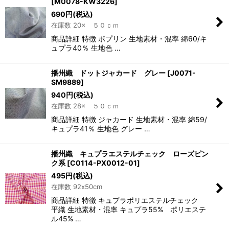
[
M0078-KW3226
]
690
円
(税込)
在庫数 20× ５０ｃｍ
商品詳細 特徴 ポプリン 生地素材・混率 綿60/キ
ュプラ40％ 生地色 …
播州織 ドットジャカード グレー
[
J0071-
SM9889
]
940
円
(税込)
在庫数 28× ５０ｃｍ
商品詳細 特徴 ジャカード 生地素材・混率 綿59/
キュプラ41％ 生地色 グレー …
播州織 キュプラエステルチェック ローズピン
ク系
[
C0114-PX0012-01
]
495
円
(税込)
在庫数 92x50cm
商品詳細 特徴 キュプラポリエステルチェック
平織 生地素材・混率 キュプラ55% ポリエステ
ル45% …