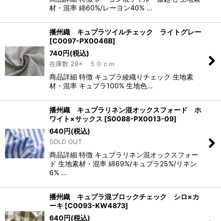
材・混率 綿60%/レーヨン40% …
播州織 キュプラツイルチェック ライトグレー
[
C0097-PX0046B
]
740
円
(税込)
在庫数 29× ５０ｃｍ
商品詳細 特徴 キュプラ綾織りチェック 生地素
材・混率 キュプラ100% 生地色…
播州織 キュプラリネン混オックスフォード ホ
ワイト×サックス
[
S0088-PX0013-09
]
640
円
(税込)
SOLD OUT
商品詳細 特徴 キュプラリネン混オックスフォー
ド 生地素材・混率 綿69%/キュプラ25%/リネン
6% …
播州織 キュプラ混ブロックチェック シロ×カ
ーキ
[
C0093-KW4873
]
640
円
(税込)