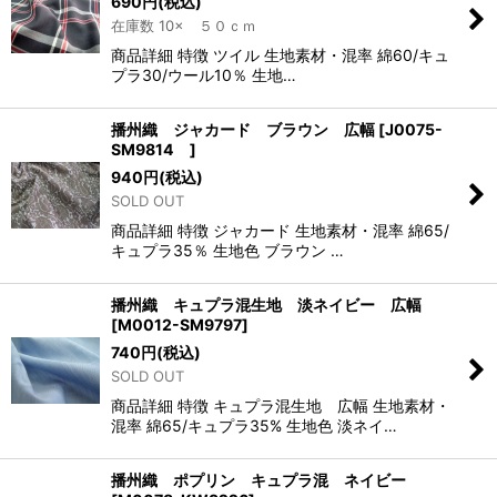
690
円
(税込)
在庫数 10× ５０ｃｍ
商品詳細 特徴 ツイル 生地素材・混率 綿60/キュ
プラ30/ウール10％ 生地…
播州織 ジャカード ブラウン 広幅
[
J0075-
SM9814
]
940
円
(税込)
SOLD OUT
商品詳細 特徴 ジャカード 生地素材・混率 綿65/
キュプラ35％ 生地色 ブラウン …
播州織 キュプラ混生地 淡ネイビー 広幅
[
M0012-SM9797
]
740
円
(税込)
SOLD OUT
商品詳細 特徴 キュプラ混生地 広幅 生地素材・
混率 綿65/キュプラ35% 生地色 淡ネイ…
播州織 ポプリン キュプラ混 ネイビー