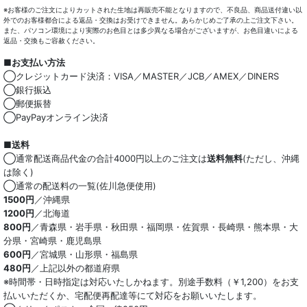
※お客様のご注文によりカットされた生地は再販売不能となりますので、不良品、商品送付違い以
外でのお客様都合による返品・交換はお受けできません。あらかじめご了承の上ご注文下さい。
また、パソコン環境により実際のお色目とは多少異なる場合がございますが、お色目違いによる
返品・交換もご容赦ください。
■お支払い方法
◯クレジットカード決済：VISA／MASTER／JCB／AMEX／DINERS
◯銀行振込
◯郵便振替
◯PayPayオンライン決済
■送料
◯通常配送商品代金の合計4000円以上のご注文は
送料無料
(ただし、沖縄
は除く)
◯通常の配送料の一覧(佐川急便使用)
1500円
／沖縄県
1200円
／北海道
800円
／青森県・岩手県・秋田県・福岡県・佐賀県・長崎県・熊本県・大
分県・宮崎県・鹿児島県
600円
／宮城県・山形県・福島県
480円
／上記以外の都道府県
※時間帯・日時指定は対応いたしかねます。別途手数料（￥1,200）をお支
払いいただくか、宅配便再配達等にて対応をお願いいたします。