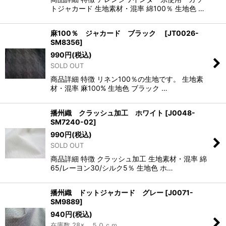
トジャカード 生地素材・混率 綿100％ 生地色 …
麻100％ ジャカード ブラック
[
JT0026-
SM8356
]
990
円
(税込)
SOLD OUT
商品詳細 特徴 リネン100％の生地です。 生地素
材・混率 麻100% 生地色 ブラック …
播州織 クラッシュ加工 ホワイト
[
J0048-
SM7240-02
]
990
円
(税込)
SOLD OUT
商品詳細 特徴 クラッシュ加工 生地素材・混率 綿
65/レーヨン30/シルク5％ 生地色 ホ…
播州織 ドットジャカード グレー
[
J0071-
SM9889
]
940
円
(税込)
在庫数 28× ５０ｃｍ