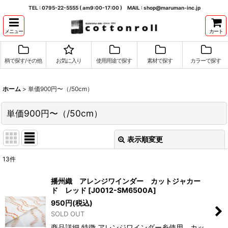
TEL : 0795-22-5555 ( am9:00-17:00 ) MAIL : shop@maruman-inc.jp
メニュー
カート
柄で探す/その他
お気に入り
使用用途で探す
素材で探す
カラーで探す
ホーム
>
単価900円〜（/50cm）
単価900円〜（/50cm）
表示順変更
閉じる
13
件
表示数
:
播州織 アレンジワインダー カットジャカー
ド レッド
[
J0012-SM6500A
]
並び順
:
950
円
(税込)
SOLD OUT
絞り込む
商品詳細 特徴 アレンジワインダー糸使用 カッ