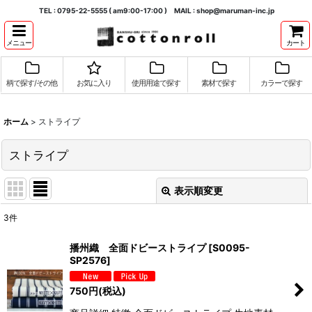
TEL : 0795-22-5555 ( am9:00-17:00 ) MAIL : shop@maruman-inc.jp
メニュー
カート
柄で探す/その他
お気に入り
使用用途で探す
素材で探す
カラーで探す
ホーム
>
ストライプ
ストライプ
表示順変更
閉じる
3
件
表示数
:
播州織 全面ドビーストライプ
[
S0095-
SP2576
]
並び順
:
750
円
(税込)
絞り込む