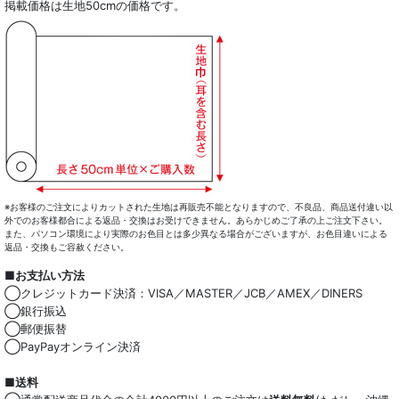
掲載価格は生地50cmの価格です。
※お客様のご注文によりカットされた生地は再販売不能となりますので、不良品、商品送付違い以
外でのお客様都合による返品・交換はお受けできません。あらかじめご了承の上ご注文下さい。
また、パソコン環境により実際のお色目とは多少異なる場合がございますが、お色目違いによる
返品・交換もご容赦ください。
■お支払い方法
◯クレジットカード決済：VISA／MASTER／JCB／AMEX／DINERS
◯銀行振込
◯郵便振替
◯PayPayオンライン決済
■送料