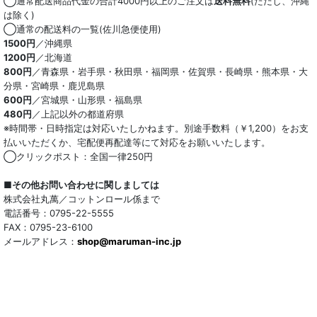
◯通常配送商品代金の合計4000円以上のご注文は
送料無料
(ただし、沖縄
は除く)
◯通常の配送料の一覧(佐川急便使用)
1500円
／沖縄県
1200円
／北海道
800円
／青森県・岩手県・秋田県・福岡県・佐賀県・長崎県・熊本県・大
分県・宮崎県・鹿児島県
600円
／宮城県・山形県・福島県
480円
／上記以外の都道府県
※時間帯・日時指定は対応いたしかねます。別途手数料（￥1,200）をお支
払いいただくか、宅配便再配達等にて対応をお願いいたします。
◯クリックポスト：全国一律250円
■その他お問い合わせに関しましては
株式会社丸萬／コットンロール係まで
電話番号：0795-22-5555
FAX：0795-23-6100
メールアドレス：
shop@maruman-inc.jp