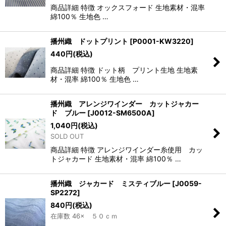
商品詳細 特徴 オックスフォード 生地素材・混率
綿100％ 生地色 …
播州織 ドットプリント
[
P0001-KW3220
]
440
円
(税込)
商品詳細 特徴 ドット柄 プリント生地 生地素
材・混率 綿100％ 生地色 …
播州織 アレンジワインダー カットジャカー
ド ブルー
[
J0012-SM6500A
]
1,040
円
(税込)
SOLD OUT
商品詳細 特徴 アレンジワインダー糸使用 カッ
トジャカード 生地素材・混率 綿100％ …
播州織 ジャカード ミスティブルー
[
J0059-
SP2272
]
840
円
(税込)
在庫数 46× ５０ｃｍ