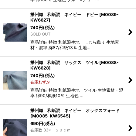
播州織 和紙混 ネイビー ドビー
[
M0089-
KW6627
]
740
円
(税込)
SOLD OUT
商品詳細 特徴 和紙混生地 しじら織り 生地素
材・混率 綿87/和紙13％ 生地…
播州織 和紙混 サックス ツイル
[
M0088-
KW6628
]
740
円
(税込)
在庫わずか
商品詳細 特徴 和紙混生地 ツイル 生地素材・混
率 綿90/和紙10％ 生地色 …
播州織 和紙混 ネイビー オックスフォード
[
M0085-KW6545
]
690
円
(税込)
在庫数 33× ５０ｃｍ