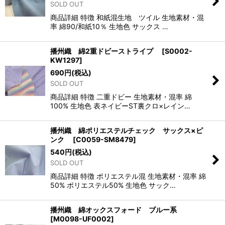
SOLD OUT
商品詳細 特徴 和紙混生地 ツイル 生地素材・混
率 綿90/和紙10％ 生地色 サックス …
播州織 綿2重ドビーストライプ
[
S0002-
KW1297
]
690
円
(税込)
SOLD OUT
商品詳細 特徴 二重ドビー 生地素材・混率 綿
100% 生地色 表ネイビーST裏クロ×レイン…
播州織 綿ポリエステルチェック サックス×ピ
ンク
[
C0059-SM8479
]
540
円
(税込)
SOLD OUT
商品詳細 特徴 ポリエステル混 生地素材・混率 綿
50% ポリエステル50% 生地色 サック…
播州織 綿オックスフォード ブルー系
[
M0098-UF0002
]