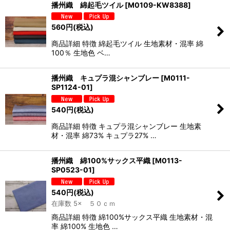
播州織 綿起毛ツイル
[
M0109-KW8388
]
560
円
(税込)
商品詳細 特徴 綿起毛ツイル 生地素材・混率 綿
100％ 生地色 ベ…
播州織 キュプラ混シャンブレー
[
M0111-
SP1124-01
]
540
円
(税込)
商品詳細 特徴 キュプラ混シャンブレー 生地素
材・混率 綿73% キュプラ27% …
播州織 綿100%サックス平織
[
M0113-
SP0523-01
]
540
円
(税込)
在庫数 5× ５０ｃｍ
商品詳細 特徴 綿100%サックス平織 生地素材・混
率 綿100% 生地色 …