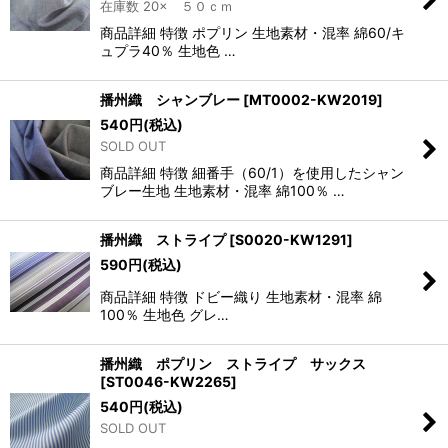
在庫数 20× ５０ｃｍ
商品詳細 特徴 ポプリン 生地素材・混率 綿60/キ
ュプラ40％ 生地色 …
播州織 シャンブレー
[
MT0002-KW2019
]
540
円
(税込)
SOLD OUT
商品詳細 特徴 細番手（60/1）を使用したシャン
ブレー生地 生地素材・混率 綿100％ …
播州織 ストライプ
[
S0020-KW1291
]
590
円
(税込)
商品詳細 特徴 ドビー織り 生地素材・混率 綿
100％ 生地色 グレ…
播州織 ポプリン ストライプ サックス
[
ST0046-KW2265
]
540
円
(税込)
SOLD OUT