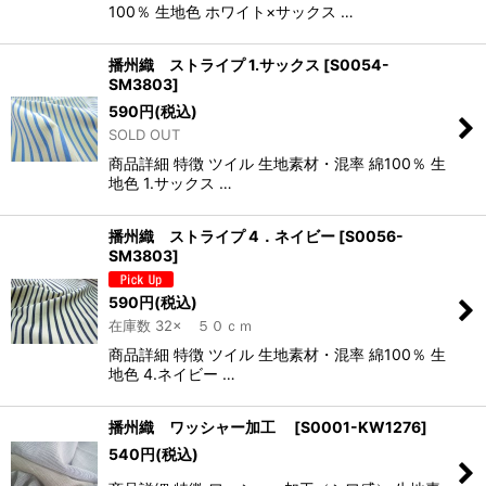
100％ 生地色 ホワイト×サックス …
播州織 ストライプ 1.サックス
[
S0054-
SM3803
]
590
円
(税込)
SOLD OUT
商品詳細 特徴 ツイル 生地素材・混率 綿100％ 生
地色 1.サックス …
播州織 ストライプ 4．ネイビー
[
S0056-
SM3803
]
590
円
(税込)
在庫数 32× ５０ｃｍ
商品詳細 特徴 ツイル 生地素材・混率 綿100％ 生
地色 4.ネイビー …
播州織 ワッシャー加工
[
S0001-KW1276
]
540
円
(税込)