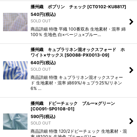
播州織 ポプリン チェック
[
CT0102-KU8817
]
540
円
(税込)
SOLD OUT
商品詳細 特徴 平織 100番双糸 生地素材・混率 綿
100％ 生地色 白×ベージュ×ブルー…
播州織 キュプラリネン混オックスフォード ホ
ワイト×サックス
[
S0088-PX0013-09
]
640
円
(税込)
SOLD OUT
商品詳細 特徴 キュプラリネン混オックスフォー
ド 生地素材・混率 綿69%/キュプラ25%/リネン
6% …
播州織 ドビーチェック ブルー×グリーン
[
C0091-SP0108-01
]
590
円
(税込)
SOLD OUT
商品詳細 特徴 120/2ドビーチェック 生地素材・混
率 綿100％ 生地色 ブルー×グリー…