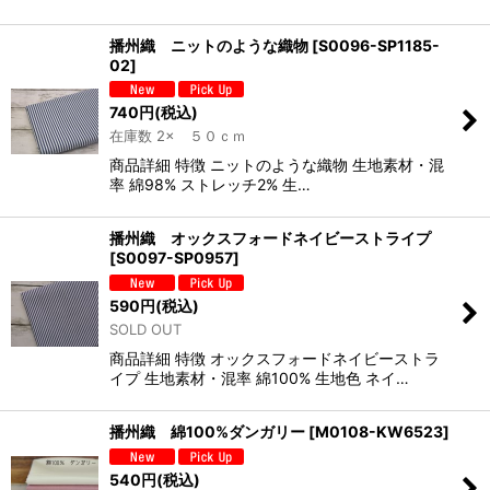
播州織 ニットのような織物
[
S0096-SP1185-
02
]
740
円
(税込)
在庫数 2× ５０ｃｍ
商品詳細 特徴 ニットのような織物 生地素材・混
率 綿98% ストレッチ2% 生…
播州織 オックスフォードネイビーストライプ
[
S0097-SP0957
]
590
円
(税込)
SOLD OUT
商品詳細 特徴 オックスフォードネイビーストラ
イプ 生地素材・混率 綿100% 生地色 ネイ…
播州織 綿100%ダンガリー
[
M0108-KW6523
]
540
円
(税込)