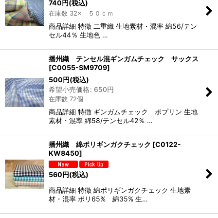
740
円
(税込)
在庫数 32× ５０ｃｍ
商品詳細 特徴 二重織 生地素材・混率 綿56/テン
セル44％ 生地色 …
播州織 テンセル混ギンガムチェック サックス
[
C0055-SM9709
]
500
円
(税込)
希望小売価格
:
650
円
在庫数 72個
商品詳細 特徴 ギンガムチェック ポプリン 生地
素材・混率 綿58/テンセル42％ …
播州織 綿ポリギンガクチェック
[
C0122-
KW8450
]
560
円
(税込)
商品詳細 特徴 綿ポリギンガクチェック 生地素
材・混率 ポリ65% 綿35% 生…