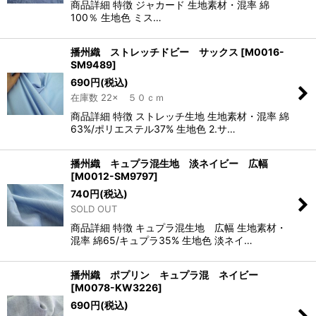
商品詳細 特徴 ジャカード 生地素材・混率 綿
100％ 生地色 ミス…
播州織 ストレッチドビー サックス
[
M0016-
SM9489
]
690
円
(税込)
在庫数 22× ５０ｃｍ
商品詳細 特徴 ストレッチ生地 生地素材・混率 綿
63%/ポリエステル37% 生地色 2.サ…
播州織 キュプラ混生地 淡ネイビー 広幅
[
M0012-SM9797
]
740
円
(税込)
SOLD OUT
商品詳細 特徴 キュプラ混生地 広幅 生地素材・
混率 綿65/キュプラ35% 生地色 淡ネイ…
播州織 ポプリン キュプラ混 ネイビー
[
M0078-KW3226
]
690
円
(税込)