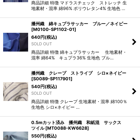
商品詳細 特徴 マドラスチェック ストレッチ 生
地素材・混率 綿96% ポリウレタン4% 生地色 …
播州織 綿キュプラサッカー ブルー／ネイビー
[
M0100-SP1102-01
]
640
円
(税込)
SOLD OUT
商品詳細 特徴 綿キュプラサッカー 生地素材・
混率 綿64% キュプラ36% 生地色 ブル…
播州織 クレープ ストライプ シロ×ネイビー
[
S0089-SP117901
]
540
円
(税込)
SOLD OUT
商品詳細 特徴 クレープ 生地素材・混率 綿100％
生地色 シロ×ネイビー …
0.5mカット済み 播州織 和紙混 サックス
ツイル
[
MT0088-KW6628
]
550
円
(税込)