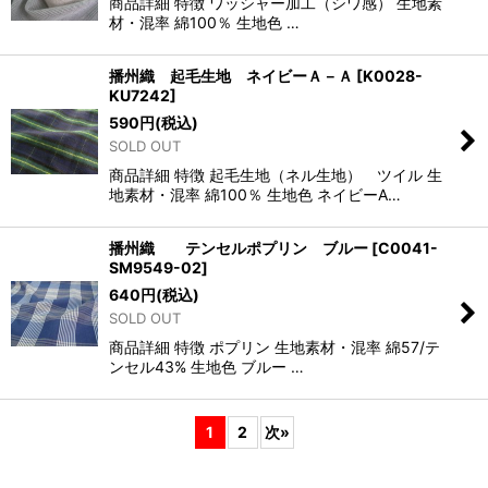
商品詳細 特徴 ワッシャー加工（シワ感） 生地素
材・混率 綿100％ 生地色 …
播州織 起毛生地 ネイビーＡ－Ａ
[
K0028-
KU7242
]
590
円
(税込)
SOLD OUT
商品詳細 特徴 起毛生地（ネル生地） ツイル 生
地素材・混率 綿100％ 生地色 ネイビーA…
播州織 テンセルポプリン ブルー
[
C0041-
SM9549-02
]
640
円
(税込)
SOLD OUT
商品詳細 特徴 ポプリン 生地素材・混率 綿57/テ
ンセル43% 生地色 ブルー …
1
2
次
»