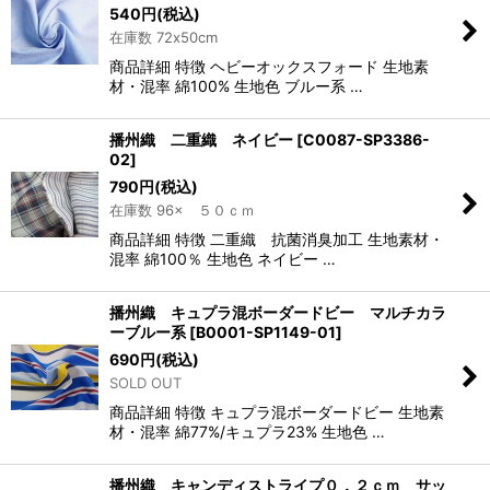
540
円
(税込)
在庫数 72x50cm
商品詳細 特徴 ヘビーオックスフォード 生地素
材・混率 綿100% 生地色 ブルー系 …
播州織 二重織 ネイビー
[
C0087-SP3386-
02
]
790
円
(税込)
在庫数 96× ５０ｃｍ
商品詳細 特徴 二重織 抗菌消臭加工 生地素材・
混率 綿100％ 生地色 ネイビー …
播州織 キュプラ混ボーダードビー マルチカラ
ーブルー系
[
B0001-SP1149-01
]
690
円
(税込)
SOLD OUT
商品詳細 特徴 キュプラ混ボーダードビー 生地素
材・混率 綿77%/キュプラ23% 生地色 …
播州織 キャンディストライプ０．２ｃｍ サッ