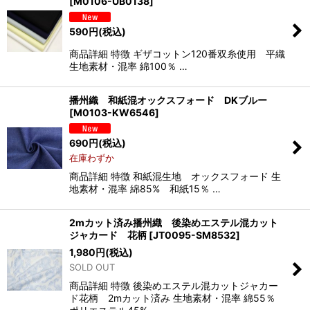
[
M0106-UB0138
]
590
円
(税込)
商品詳細 特徴 ギザコットン120番双糸使用 平織
生地素材・混率 綿100％ …
播州織 和紙混オックスフォード DKブルー
[
M0103-KW6546
]
690
円
(税込)
在庫わずか
商品詳細 特徴 和紙混生地 オックスフォード 生
地素材・混率 綿85% 和紙15％ …
2mカット済み播州織 後染めエステル混カット
ジャカード 花柄
[
JT0095-SM8532
]
1,980
円
(税込)
SOLD OUT
商品詳細 特徴 後染めエステル混カットジャカー
ド花柄 2mカット済み 生地素材・混率 綿55％