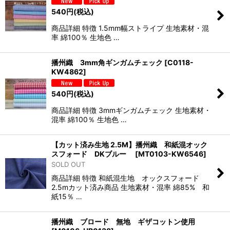
540
円
(税込)
商品詳細 特徴 1.5mm幅ストライプ 生地素材・混
率 綿100％ 生地色 …
播州織 3mm角ギンガムチェック
[
C0118-
KW4862
]
540
円
(税込)
商品詳細 特徴 3mmギンガムチェック 生地素材・
混率 綿100％ 生地色 …
【カット済み生地 2.5M】播州織 和紙混オック
スフォード DKブルー
[
MT0103-KW6546
]
SOLD OUT
商品詳細 特徴 和紙混生地 オックスフォード
2.5mカット済み商品 生地素材・混率 綿85% 和
紙15％ …
播州織 ブロード 無地 ギザコットン使用