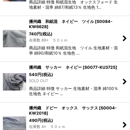
商品詳細 特徴 和紙混生地 オックスフォード 生
地素材・混率 綿87/和紙13％ 生地色 1…
播州織 和紙混 ネイビー ツイル
[
S0084-
KW6628
]
740
円
(税込)
在庫数 89× ５０ｃｍ
商品詳細 特徴 和紙混生地 ツイル 生地素材・混
率 綿90/和紙10％ 生地色 …
播州織 サッカー ネイビー
[
S0077-KU3725
]
540
円
(税込)
SOLD OUT
商品詳細 特徴 サッカー 生地素材・混率 綿100％
生地色 ネイビー …
播州織 ドビー オックス サックス
[
S0004-
KW2018
]
490
円
(税込)
在庫数 4× ５０ｃｍ