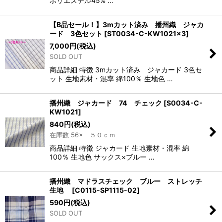
ポリエステル45% …
【B品セール！】3mカット済み 播州織 ジャカ
ード 3色セット
[
ST0034-C-KW1021×3
]
7,000
円
(税込)
SOLD OUT
商品詳細 特徴 3mカット済み ジャカード 3色セ
ット 生地素材・混率 綿100％ 生地色 …
播州織 ジャカード 74 チェック
[
S0034-C-
KW1021
]
840
円
(税込)
在庫数 56× ５０ｃｍ
商品詳細 特徴 ジャカード 生地素材・混率 綿
100％ 生地色 サックス×ブルー …
播州織 マドラスチェック ブルー ストレッチ
生地
[
C0115-SP1115-02
]
590
円
(税込)
SOLD OUT