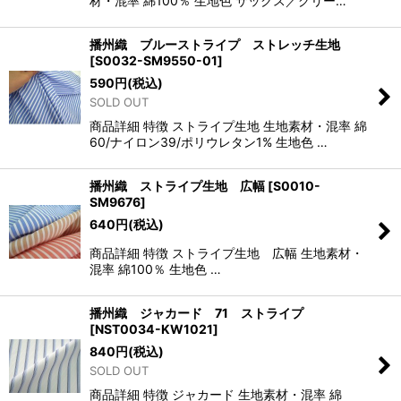
材・混率 綿100％ 生地色 サックス／グリー…
播州織 ブルーストライプ ストレッチ生地
[
S0032-SM9550-01
]
590
円
(税込)
SOLD OUT
商品詳細 特徴 ストライプ生地 生地素材・混率 綿
60/ナイロン39/ポリウレタン1% 生地色 …
播州織 ストライプ生地 広幅
[
S0010-
SM9676
]
640
円
(税込)
商品詳細 特徴 ストライプ生地 広幅 生地素材・
混率 綿100％ 生地色 …
播州織 ジャカード 71 ストライプ
[
NST0034-KW1021
]
840
円
(税込)
SOLD OUT
商品詳細 特徴 ジャカード 生地素材・混率 綿