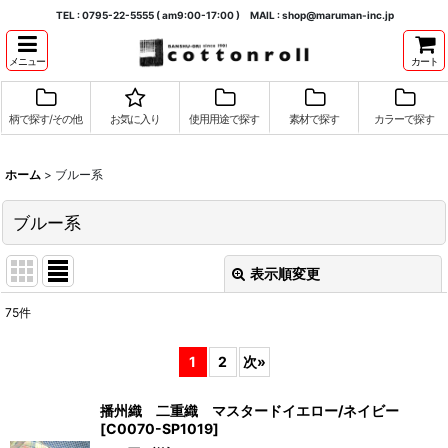
TEL : 0795-22-5555 ( am9:00-17:00 ) MAIL : shop@maruman-inc.jp
メニュー
カート
柄で探す/その他
お気に入り
使用用途で探す
素材で探す
カラーで探す
ホーム
>
ブルー系
ブルー系
表示順変更
閉じる
75
件
表示数
:
1
2
次
»
並び順
:
播州織 二重織 マスタードイエロー/ネイビー
[
C0070-SP1019
]
絞り込む