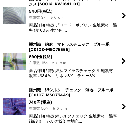
クス
[
S0014-KW1841-01
]
540
円
(税込)
在庫数 3× ５０ｃｍ
商品詳細 特徴 ブロード ポプリン 生地素材・混
率 綿100％ 生地色 …
播州織 綿麻 マドラスチェック ブルー系
[
C0108-MSC75555
]
690
円
(税込)
在庫数 16× ５０ｃｍ
商品詳細 特徴 綿麻マドラスチェック 生地素材・
混率 綿84％ リネン8% ラミー8% …
播州織 綿シルク チェック 薄地 ブルー系
[
C0107-MSC75449
]
740
円
(税込)
在庫数 50× ５０ｃｍ
商品詳細 特徴 綿シルクチェック 生地素材・混率
綿88％ シルク12% 生地色…