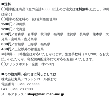
■送料
◯通常配送商品代金の合計4000円以上のご注文は
送料無料
(ただし、沖縄
は除く)
◯通常の配送料の一覧(佐川急便使用)
1500円
／沖縄県
1200円
／北海道
800円
／青森県・岩手県・秋田県・福岡県・佐賀県・長崎県・熊本県・大
分県・宮崎県・鹿児島県
600円
／宮城県・山形県・福島県
480円
／上記以外の都道府県
※時間帯・日時指定は対応いたしかねます。別途手数料（￥1,200）をお支
払いいただくか、宅配便再配達等にて対応をお願いいたします。
◯クリックポスト：全国一律250円
■その他お問い合わせに関しましては
株式会社丸萬／コットンロール係まで
電話番号：0795-22-5555
FAX：0795-23-6100
メールアドレス：
shop@maruman-inc.jp