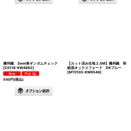
播州織 3mm角ギンガムチェック
【カット済み生地 2.5M】播州織 和
[
C0118-KW4862
]
紙混オックスフォード DKブルー
[
MT0103-KW6546
]
540
円
(税込)