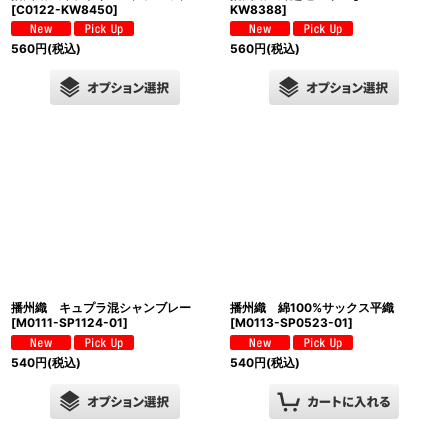
[
C0122-KW8450
]
KW8388
]
560
円
(税込)
560
円
(税込)
播州織 キュプラ混シャンブレー
播州織 綿100%サックス平織
[
M0111-SP1124-01
]
[
M0113-SP0523-01
]
540
円
(税込)
540
円
(税込)