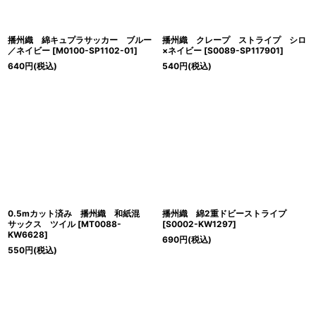
播州織 綿キュプラサッカー ブルー
播州織 クレープ ストライプ シロ
／ネイビー
[
M0100-SP1102-01
]
×ネイビー
[
S0089-SP117901
]
640
円
(税込)
540
円
(税込)
0.5mカット済み 播州織 和紙混
播州織 綿2重ドビーストライプ
サックス ツイル
[
MT0088-
[
S0002-KW1297
]
KW6628
]
690
円
(税込)
550
円
(税込)