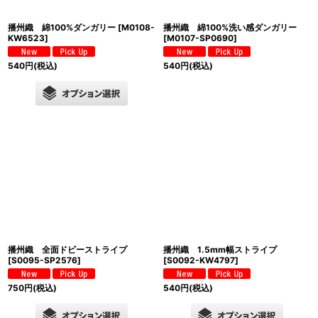
播州織 綿100%ダンガリー
[
M0108-
播州織 綿100%洗い感ダンガリー
KW6523
]
[
M0107-SP0690
]
540
円
(税込)
540
円
(税込)
播州織 全面ドビーストライプ
播州織 1.5mm幅ストライプ
[
S0095-SP2576
]
[
S0092-KW4797
]
750
円
(税込)
540
円
(税込)