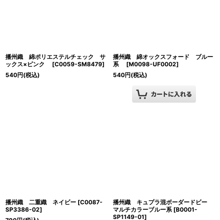
播州織 綿ポリエステルチェック サ
播州織 綿オックスフォード ブルー
ックス×ピンク
[
C0059-SM8479
]
系
[
M0098-UF0002
]
540
円
(税込)
540
円
(税込)
播州織 二重織 ネイビー
[
C0087-
播州織 キュプラ混ボーダードビー
SP3386-02
]
マルチカラーブルー系
[
B0001-
SP1149-01
]