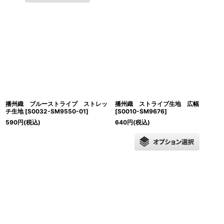
播州織 ブルーストライプ ストレッ
播州織 ストライプ生地 広幅
チ生地
[
S0032-SM9550-01
]
[
S0010-SM9676
]
590
円
(税込)
640
円
(税込)