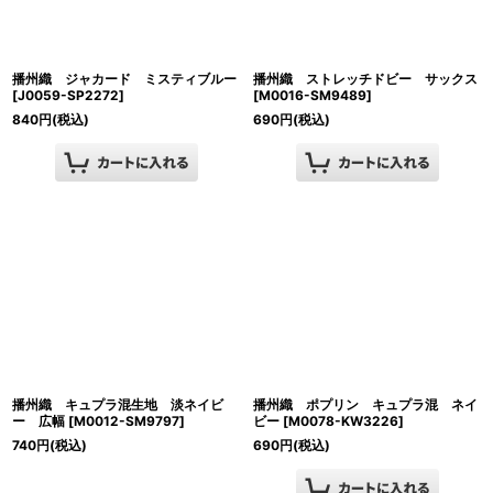
播州織 ジャカード ミスティブルー
播州織 ストレッチドビー サックス
[
J0059-SP2272
]
[
M0016-SM9489
]
840
円
(税込)
690
円
(税込)
播州織 キュプラ混生地 淡ネイビ
播州織 ポプリン キュプラ混 ネイ
ー 広幅
[
M0012-SM9797
]
ビー
[
M0078-KW3226
]
740
円
(税込)
690
円
(税込)