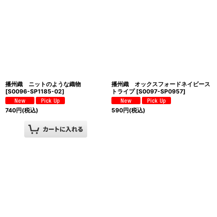
播州織 ニットのような織物
播州織 オックスフォードネイビース
[
S0096-SP1185-02
]
トライプ
[
S0097-SP0957
]
740
円
(税込)
590
円
(税込)