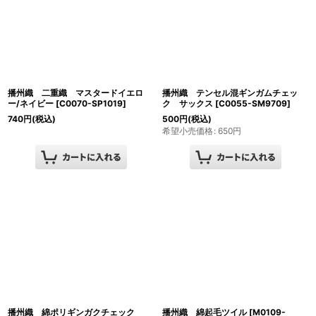
播州織 二重織 マスタードイエロ
播州織 テンセル混ギンガムチェッ
ー/ネイビー
[
C0070-SP1019
]
ク サックス
[
C0055-SM9709
]
740
円
(税込)
500
円
(税込)
希望小売価格
:
650
円
播州織 綿ポリギンガクチェック
播州織 綿起毛ツイル
[
M0109-