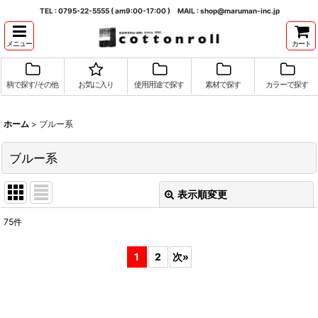
TEL : 0795-22-5555 ( am9:00-17:00 ) MAIL : shop@maruman-inc.jp
メニュー
カート
柄で探す/その他
お気に入り
使用用途で探す
素材で探す
カラーで探す
ホーム
>
ブルー系
ブルー系
表示順変更
閉じる
75
件
表示数
:
1
2
次
»
並び順
:
絞り込む