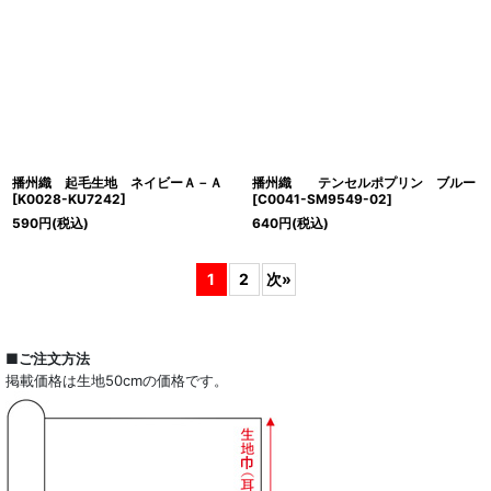
播州織 起毛生地 ネイビーＡ－Ａ
播州織 テンセルポプリン ブルー
[
K0028-KU7242
]
[
C0041-SM9549-02
]
590
円
(税込)
640
円
(税込)
1
2
次
»
■ご注文方法
掲載価格は生地50cmの価格です。