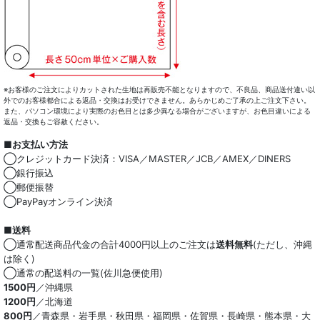
※お客様のご注文によりカットされた生地は再販売不能となりますので、不良品、商品送付違い以
外でのお客様都合による返品・交換はお受けできません。あらかじめご了承の上ご注文下さい。
また、パソコン環境により実際のお色目とは多少異なる場合がございますが、お色目違いによる
返品・交換もご容赦ください。
■お支払い方法
◯クレジットカード決済：VISA／MASTER／JCB／AMEX／DINERS
◯銀行振込
◯郵便振替
◯PayPayオンライン決済
■送料
◯通常配送商品代金の合計4000円以上のご注文は
送料無料
(ただし、沖縄
は除く)
◯通常の配送料の一覧(佐川急便使用)
1500円
／沖縄県
1200円
／北海道
800円
／青森県・岩手県・秋田県・福岡県・佐賀県・長崎県・熊本県・大