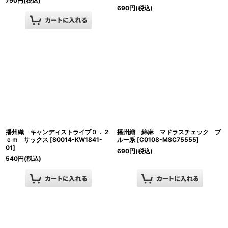
790
円
(税込)
690
円
(税込)
播州織 キャンディストライプ０．２
播州織 綿麻 マドラスチェック ブ
ｃｍ サックス
[
S0014-KW1841-
ルー系
[
C0108-MSC75555
]
01
]
690
円
(税込)
540
円
(税込)