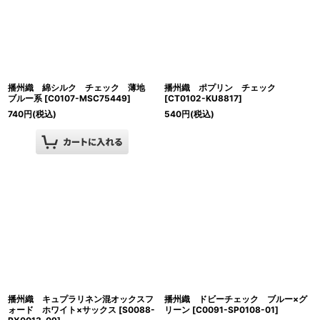
播州織 綿シルク チェック 薄地
播州織 ポプリン チェック
ブルー系
[
C0107-MSC75449
]
[
CT0102-KU8817
]
740
円
(税込)
540
円
(税込)
播州織 キュプラリネン混オックスフ
播州織 ドビーチェック ブルー×グ
ォード ホワイト×サックス
[
S0088-
リーン
[
C0091-SP0108-01
]