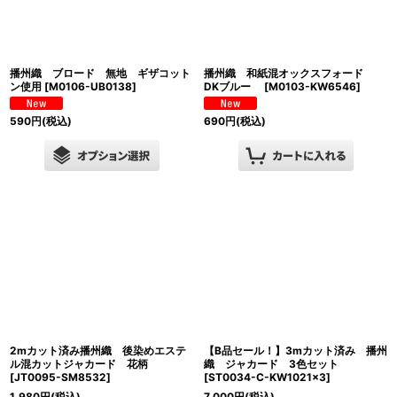
播州織 ブロード 無地 ギザコット
播州織 和紙混オックスフォード
ン使用
[
M0106-UB0138
]
DKブルー
[
M0103-KW6546
]
590
円
(税込)
690
円
(税込)
2mカット済み播州織 後染めエステ
【B品セール！】3mカット済み 播州
ル混カットジャカード 花柄
織 ジャカード 3色セット
[
JT0095-SM8532
]
[
ST0034-C-KW1021×3
]
1,980
円
(税込)
7,000
円
(税込)