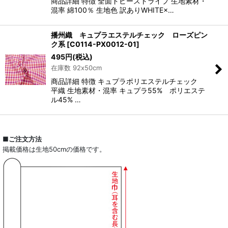
商品詳細 特徴 全面ドビーストライプ 生地素材・
混率 綿100％ 生地色 訳ありWHITE×…
播州織 キュプラエステルチェック ローズピン
ク系
[
C0114-PX0012-01
]
495
円
(税込)
在庫数 92x50cm
商品詳細 特徴 キュプラポリエステルチェック
平織 生地素材・混率 キュプラ55% ポリエステ
ル45% …
■ご注文方法
掲載価格は生地50cmの価格です。