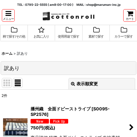
TEL : 0795-22-5555 ( am9:00-17:00 ) MAIL : shop@maruman-inc.jp
メニュー
カート
柄で探す/その他
お気に入り
使用用途で探す
素材で探す
カラーで探す
ホーム
>
訳あり
訳あり
表示順変更
閉じる
2
件
表示数
:
播州織 全面ドビーストライプ
[
S0095-
SP2576
]
並び順
:
750
円
(税込)
絞り込む