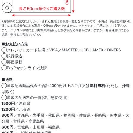
※お客様のご注文によりカットされた生地は再販売不能となりますので、不良品、商品送付違い以
外でのお客様都合による返品・交換はお受けできません。あらかじめご了承の上ご注文下さい。
また、パソコン環境により実際のお色目とは多少異なる場合がございますが、お色目違いによる
返品・交換もご容赦ください。
■お支払い方法
◯クレジットカード決済：VISA／MASTER／JCB／AMEX／DINERS
◯銀行振込
◯郵便振替
◯PayPayオンライン決済
■送料
◯通常配送商品代金の合計4000円以上のご注文は
送料無料
(ただし、沖縄
は除く)
◯通常の配送料の一覧(佐川急便使用)
1500円
／沖縄県
1200円
／北海道
800円
／青森県・岩手県・秋田県・福岡県・佐賀県・長崎県・熊本県・大
分県・宮崎県・鹿児島県
600円
／宮城県・山形県・福島県
480円
／上記以外の都道府県