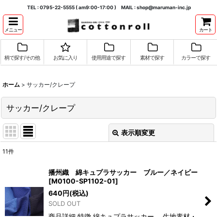
TEL : 0795-22-5555 ( am9:00-17:00 ) MAIL : shop@maruman-inc.jp
メニュー
カート
柄で探す/その他
お気に入り
使用用途で探す
素材で探す
カラーで探す
ホーム
>
サッカー/クレープ
サッカー/クレープ
表示順変更
閉じる
11
件
表示数
:
播州織 綿キュプラサッカー ブルー／ネイビー
[
M0100-SP1102-01
]
並び順
:
640
円
(税込)
SOLD OUT
絞り込む
商品詳細 特徴 綿キュプラサッカー 生地素材・