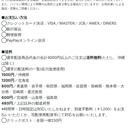
また、パソコン環境により実際のお色目とは多少異なる場合がございますが、お色目違いによる
返品・交換もご容赦ください。
■お支払い方法
◯クレジットカード決済：VISA／MASTER／JCB／AMEX／DINERS
◯銀行振込
◯郵便振替
◯PayPayオンライン決済
■送料
◯通常配送商品代金の合計4000円以上のご注文は
送料無料
(ただし、沖縄
は除く)
◯通常の配送料の一覧(佐川急便使用)
1500円
／沖縄県
1200円
／北海道
800円
／青森県・岩手県・秋田県・福岡県・佐賀県・長崎県・熊本県・大
分県・宮崎県・鹿児島県
600円
／宮城県・山形県・福島県
480円
／上記以外の都道府県
※時間帯・日時指定は対応いたしかねます。別途手数料（￥1,200）をお支
払いいただくか、宅配便再配達等にて対応をお願いいたします。
◯クリックポスト：全国一律250円