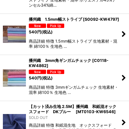
ンセル34%綿…
播州織 1.5mm幅ストライプ
[
S0092-KW4797
]
540
円
(税込)
商品詳細 特徴 1.5mm幅ストライプ 生地素材・混
率 綿100％ 生地色 …
播州織 3mm角ギンガムチェック
[
C0118-
KW4862
]
540
円
(税込)
商品詳細 特徴 3mmギンガムチェック 生地素材・
混率 綿100％ 生地色 …
【カット済み生地 2.5M】播州織 和紙混オック
スフォード DKブルー
[
MT0103-KW6546
]
SOLD OUT
商品詳細 特徴 和紙混生地 オックスフォード