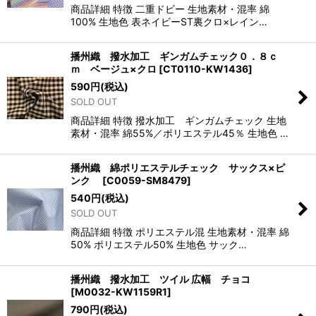
商品詳細 特徴 二重ドビー 生地素材・混率 綿
100% 生地色 表ネイビーST裏クロ×レイン…
播州織 撥水加工 ギンガムチェック０．８ｃ
ｍ ベージュ×クロ
[
CT0110-KW1436
]
590
円
(税込)
SOLD OUT
商品詳細 特徴 撥水加工 ギンガムチェック 生地
素材・混率 綿55%／ポリエステル45％ 生地色 …
播州織 綿ポリエステルチェック サックス×ピ
ンク
[
C0059-SM8479
]
540
円
(税込)
SOLD OUT
商品詳細 特徴 ポリエステル混 生地素材・混率 綿
50% ポリエステル50% 生地色 サック…
播州織 撥水加工 ツイル 広幅 チョコ
[
M0032-KW1159R1
]
790
円
(税込)