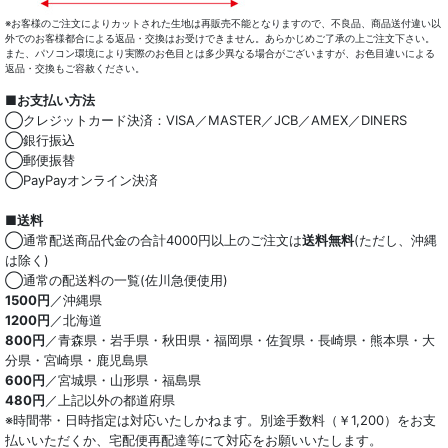
※お客様のご注文によりカットされた生地は再販売不能となりますので、不良品、商品送付違い以
外でのお客様都合による返品・交換はお受けできません。あらかじめご了承の上ご注文下さい。
また、パソコン環境により実際のお色目とは多少異なる場合がございますが、お色目違いによる
返品・交換もご容赦ください。
■お支払い方法
◯クレジットカード決済：VISA／MASTER／JCB／AMEX／DINERS
◯銀行振込
◯郵便振替
◯PayPayオンライン決済
■送料
◯通常配送商品代金の合計4000円以上のご注文は
送料無料
(ただし、沖縄
は除く)
◯通常の配送料の一覧(佐川急便使用)
1500円
／沖縄県
1200円
／北海道
800円
／青森県・岩手県・秋田県・福岡県・佐賀県・長崎県・熊本県・大
分県・宮崎県・鹿児島県
600円
／宮城県・山形県・福島県
480円
／上記以外の都道府県
※時間帯・日時指定は対応いたしかねます。別途手数料（￥1,200）をお支
払いいただくか、宅配便再配達等にて対応をお願いいたします。