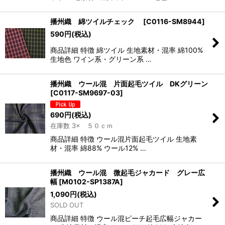
播州織 綿ツイルチェック
[
C0116-SM8944
]
590
円
(税込)
商品詳細 特徴 綿ツイル 生地素材・混率 綿100%
生地色 ワイン系・グリーン系 …
播州織 ウール混 片面起毛ツイル DKグリーン
[
C0117-SM9697-03
]
690
円
(税込)
在庫数 3× ５０ｃｍ
商品詳細 特徴 ウール混片面起毛ツイル 生地素
材・混率 綿88% ウール12% …
播州織 ウール混 微起毛ジャカード グレー広
幅
[
M0102-SP1387A
]
1,090
円
(税込)
SOLD OUT
商品詳細 特徴 ウール混ピーチ起毛広幅ジャカー