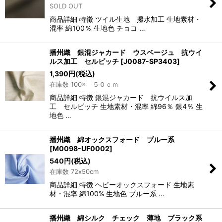
SOLD OUT
商品詳細 特徴 ツイル生地 撥水加工 生地素材・
混率 綿100％ 生地色 チョコ …
播州織 銀混ジャカード ウスベージュ 抗ウイ
ルス加工 セルビッチ
[
J0087-SP3403
]
1,390
円
(税込)
在庫数 100× ５０ｃｍ
商品詳細 特徴 銀混ジャカード 抗ウイルス加
工 セルビッチ 生地素材・混率 綿96％ 銀4％ 生
地色 …
播州織 綿オックスフォード ブルー系
[
M0098-UF0002
]
540
円
(税込)
在庫数 72x50cm
商品詳細 特徴 ヘビーオックスフォード 生地素
材・混率 綿100% 生地色 ブルー系 …
播州織 綿シルク チェック 薄地 ブラック系