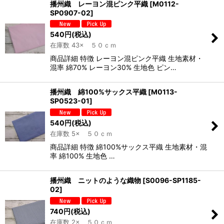
播州織 レーヨン混ピンク平織
[
M0112-
SP0907-02
]
540
円
(税込)
在庫数 43× ５０ｃｍ
商品詳細 特徴 レーヨン混ピンク平織 生地素材・
混率 綿70% レーヨン30% 生地色 ピン…
播州織 綿100%サックス平織
[
M0113-
SP0523-01
]
540
円
(税込)
在庫数 5× ５０ｃｍ
商品詳細 特徴 綿100%サックス平織 生地素材・混
率 綿100% 生地色 …
播州織 ニットのような織物
[
S0096-SP1185-
02
]
740
円
(税込)
在庫数 2× ５０ｃｍ