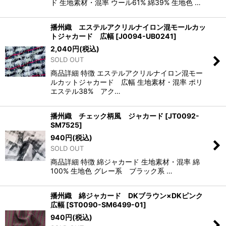
ド 生地素材・混率 ウール61% 綿39% 生地色 …
播州織 エステルアクリルナイロン混モールカッ
トジャカード 広幅
[
J0094-UB0241
]
2,040
円
(税込)
SOLD OUT
商品詳細 特徴 エステルアクリルナイロン混モー
ルカットジャカード 広幅 生地素材・混率 ポリ
エステル38% アク…
播州織 チェック柄風 ジャカード
[
JT0092-
SM7525
]
940
円
(税込)
SOLD OUT
商品詳細 特徴 綿ジャカード 生地素材・混率 綿
100% 生地色 グレー系 ブラック系 …
播州織 綿ジャカード DKブラウン×DKピンク
広幅
[
ST0090-SM6499-01
]
940
円
(税込)