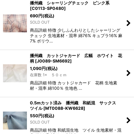
播州織 シャーリングチェック ピンク系
[
C0113-SP0480
]
690
円
(税込)
SOLD OUT
商品詳細 特徴 少しふんわりとしたシャーリング
チェック 生地素材・混率 綿76% キュプラ16% 麻
7% ポリウ…
播州織 カットジャカード 広幅 ホワイト 花
柄
[
J0089-SM6692
]
1,090
円
(税込)
在庫数 1× ５０ｃｍ
商品詳細 特徴 カットジャカード 花柄 生地素
材・混率 綿100％ 生地色 …
0.5mカット済み 播州織 和紙混 サックス
ツイル
[
MT0088-KW6628
]
550
円
(税込)
SOLD OUT
商品詳細 特徴 和紙混生地 ツイル 生地素材・混