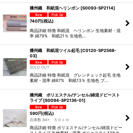
播州織 和紙混ヘリンボン
[
S0093-SP2114
]
740
円
(税込)
商品詳細 特徴 和紙混 ヘリンボン 生地素材・混
率 綿79% 和紙21％ 生地色…
播州織 和紙混ツイル起毛
[
C0120-SP2568-
03
]
SOLD OUT
商品詳細 特徴 和紙混 グレンチェック起毛 生地
素材・混率 綿87% 和紙13％ 生地色 ブ…
播州織 ポリエステル/テンセル/綿混ドビースト
ライプ
[
S0094-SP2136-01
]
590
円
(税込)
在庫数 84× ５０ｃｍ
商品詳細 特徴 ポリエステル/テンセル/綿混ドビー
ストライプ 生地素材・混率 ポリエステル43%テ