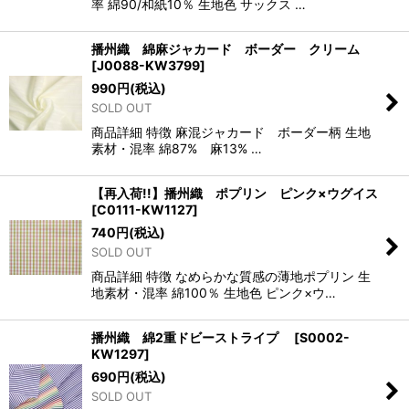
率 綿90/和紙10％ 生地色 サックス …
播州織 綿麻ジャカード ボーダー クリーム
[
J0088-KW3799
]
990
円
(税込)
SOLD OUT
商品詳細 特徴 麻混ジャカード ボーダー柄 生地
素材・混率 綿87% 麻13% …
【再入荷!!】播州織 ポプリン ピンク×ウグイス
[
C0111-KW1127
]
740
円
(税込)
SOLD OUT
商品詳細 特徴 なめらかな質感の薄地ポプリン 生
地素材・混率 綿100％ 生地色 ピンク×ウ…
播州織 綿2重ドビーストライプ
[
S0002-
KW1297
]
690
円
(税込)
SOLD OUT