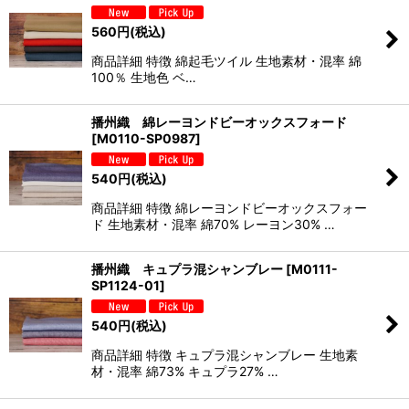
560
円
(税込)
商品詳細 特徴 綿起毛ツイル 生地素材・混率 綿
100％ 生地色 ベ…
播州織 綿レーヨンドビーオックスフォード
[
M0110-SP0987
]
540
円
(税込)
商品詳細 特徴 綿レーヨンドビーオックスフォー
ド 生地素材・混率 綿70% レーヨン30% …
播州織 キュプラ混シャンブレー
[
M0111-
SP1124-01
]
540
円
(税込)
商品詳細 特徴 キュプラ混シャンブレー 生地素
材・混率 綿73% キュプラ27% …