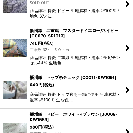
SOLD OUT
商品詳細 特徴 ドビー 生地素材・混率 綿100％ 生
地色 37.パ…
播州織 二重織 マスタードイエロー/ネイビー
[
C0070-SP1019
]
740
円
(税込)
在庫数 32× ５０ｃｍ
商品詳細 特徴 二重織 生地素材・混率 綿56/テン
セル44％ 生地色 …
播州織 トップ糸チェック
[
C0011-KW1691
]
640
円
(税込)
商品詳細 特徴 トップ糸を一部に使用 生地素材・
混率 綿100％ 生地色 …
播州織 ドビー ホワイト×ブラウン
[
J0068-
KW1559
]
980
円
(税込)