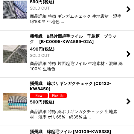
590
円
(税込)
SOLD OUT
商品詳細 特徴 ギンガムチェック 生地素材・混率
綿100％ 生地色 …
播州織 B品片面起毛ツイル 千鳥柄 ブラッ
ク
[
B-C0095-KW4569-02A
]
490
円
(税込)
SOLD OUT
商品詳細 特徴 片面起毛ツイル 生地素材・混率 綿
100％ 生地色 …
播州織 綿ポリギンガクチェック
[
C0122-
KW8450
]
560
円
(税込)
商品詳細 特徴 綿ポリギンガクチェック 生地素
材・混率 ポリ65% 綿35% 生…
播州織 綿起毛ツイル
[
M0109-KW8388
]