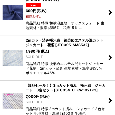
690
円
(税込)
在庫わずか
商品詳細 特徴 和紙混生地 オックスフォード 生
地素材・混率 綿85% 和紙15％ …
2mカット済み播州織 後染めエステル混カット
ジャカード 花柄
[
JT0095-SM8532
]
1,980
円
(税込)
SOLD OUT
商品詳細 特徴 後染めエステル混カットジャカー
ド花柄 2mカット済み 生地素材・混率 綿55％
ポリエステル45% …
【B品セール！】3mカット済み 播州織 ジャカ
ード 3色セット
[
ST0034-C-KW1021×3
]
7,000
円
(税込)
SOLD OUT
商品詳細 特徴 3mカット済み ジャカード 3色セ
ット 生地素材・混率 綿100％ 生地色 …