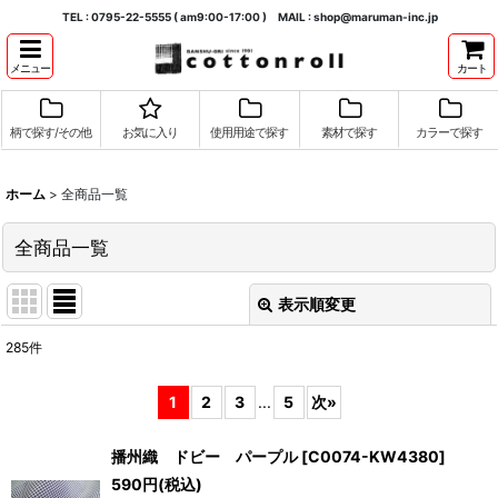
TEL : 0795-22-5555 ( am9:00-17:00 ) MAIL : shop@maruman-inc.jp
メニュー
カート
柄で探す/その他
お気に入り
使用用途で探す
素材で探す
カラーで探す
ホーム
>
全商品一覧
全商品一覧
表示順変更
閉じる
285
件
表示数
:
1
2
3
...
5
次
»
並び順
:
播州織 ドビー パープル
[
C0074-KW4380
]
590
円
(税込)
絞り込む