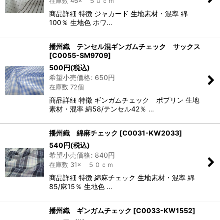
在庫数 46× ５０ｃｍ
商品詳細 特徴 ジャカード 生地素材・混率 綿
100％ 生地色 ホワ…
播州織 テンセル混ギンガムチェック サックス
[
C0055-SM9709
]
500
円
(税込)
希望小売価格
:
650
円
在庫数 72個
商品詳細 特徴 ギンガムチェック ポプリン 生地
素材・混率 綿58/テンセル42％ …
播州織 綿麻チェック
[
C0031-KW2033
]
540
円
(税込)
希望小売価格
:
840
円
在庫数 31× ５０ｃｍ
商品詳細 特徴 綿麻チェック 生地素材・混率 綿
85/麻15％ 生地色 …
播州織 ギンガムチェック
[
C0033-KW1552
]