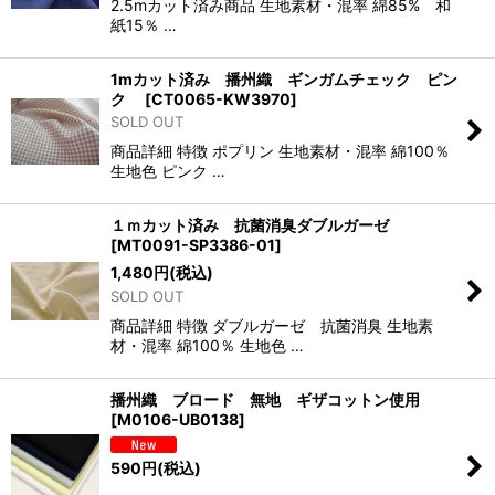
2.5mカット済み商品 生地素材・混率 綿85% 和
紙15％ …
1mカット済み 播州織 ギンガムチェック ピン
ク
[
CT0065-KW3970
]
SOLD OUT
商品詳細 特徴 ポプリン 生地素材・混率 綿100％
生地色 ピンク …
１ｍカット済み 抗菌消臭ダブルガーゼ
[
MT0091-SP3386-01
]
1,480
円
(税込)
SOLD OUT
商品詳細 特徴 ダブルガーゼ 抗菌消臭 生地素
材・混率 綿100％ 生地色 …
播州織 ブロード 無地 ギザコットン使用
[
M0106-UB0138
]
590
円
(税込)