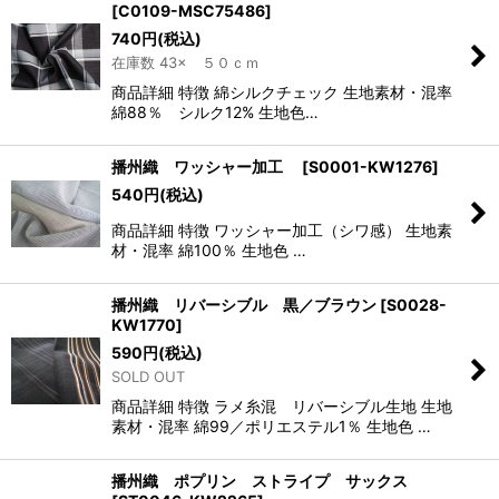
[
C0109-MSC75486
]
740
円
(税込)
在庫数 43× ５０ｃｍ
商品詳細 特徴 綿シルクチェック 生地素材・混率
綿88％ シルク12% 生地色…
播州織 ワッシャー加工
[
S0001-KW1276
]
540
円
(税込)
商品詳細 特徴 ワッシャー加工（シワ感） 生地素
材・混率 綿100％ 生地色 …
播州織 リバーシブル 黒／ブラウン
[
S0028-
KW1770
]
590
円
(税込)
SOLD OUT
商品詳細 特徴 ラメ糸混 リバーシブル生地 生地
素材・混率 綿99／ポリエステル1％ 生地色 …
播州織 ポプリン ストライプ サックス