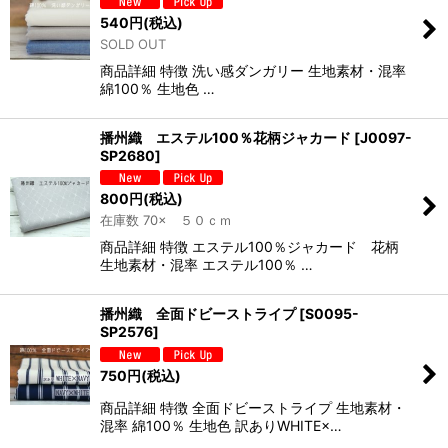
540
円
(税込)
SOLD OUT
商品詳細 特徴 洗い感ダンガリー 生地素材・混率
綿100％ 生地色 …
播州織 エステル100％花柄ジャカード
[
J0097-
SP2680
]
800
円
(税込)
在庫数 70× ５０ｃｍ
商品詳細 特徴 エステル100％ジャカード 花柄
生地素材・混率 エステル100％ …
播州織 全面ドビーストライプ
[
S0095-
SP2576
]
750
円
(税込)
商品詳細 特徴 全面ドビーストライプ 生地素材・
混率 綿100％ 生地色 訳ありWHITE×…