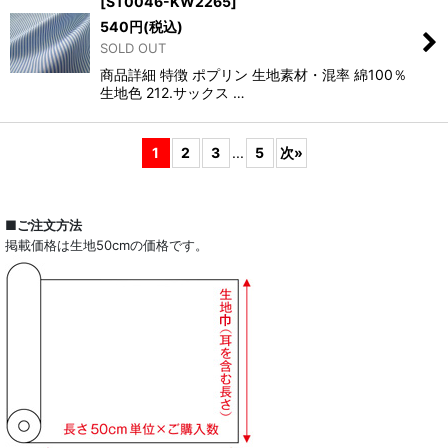
[
ST0046-KW2265
]
540
円
(税込)
SOLD OUT
商品詳細 特徴 ポプリン 生地素材・混率 綿100％
生地色 212.サックス …
1
2
3
...
5
次
»
■ご注文方法
掲載価格は生地50cmの価格です。