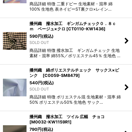
商品詳細 特徴 二重ドビー 生地素材・混率 綿
100% 生地色 表ネイビーST裏クロ×レイン…
播州織 撥水加工 ギンガムチェック０．８ｃ
ｍ ベージュ×クロ
[
CT0110-KW1436
]
590
円
(税込)
SOLD OUT
商品詳細 特徴 撥水加工 ギンガムチェック 生地
素材・混率 綿55%／ポリエステル45％ 生地色 …
播州織 綿ポリエステルチェック サックス×ピ
ンク
[
C0059-SM8479
]
540
円
(税込)
SOLD OUT
商品詳細 特徴 ポリエステル混 生地素材・混率 綿
50% ポリエステル50% 生地色 サック…
播州織 撥水加工 ツイル 広幅 チョコ
[
M0032-KW1159R1
]
790
円
(税込)