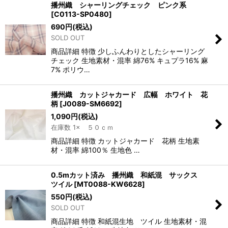
播州織 シャーリングチェック ピンク系
[
C0113-SP0480
]
690
円
(税込)
SOLD OUT
商品詳細 特徴 少しふんわりとしたシャーリング
チェック 生地素材・混率 綿76% キュプラ16% 麻
7% ポリウ…
播州織 カットジャカード 広幅 ホワイト 花
柄
[
J0089-SM6692
]
1,090
円
(税込)
在庫数 1× ５０ｃｍ
商品詳細 特徴 カットジャカード 花柄 生地素
材・混率 綿100％ 生地色 …
0.5mカット済み 播州織 和紙混 サックス
ツイル
[
MT0088-KW6628
]
550
円
(税込)
SOLD OUT
商品詳細 特徴 和紙混生地 ツイル 生地素材・混