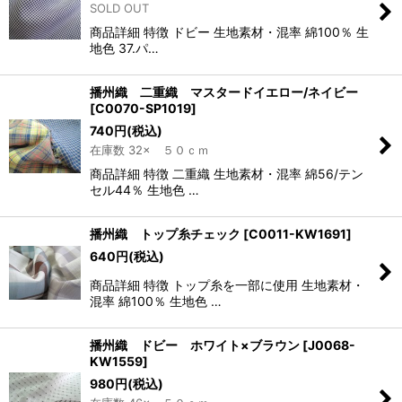
SOLD OUT
商品詳細 特徴 ドビー 生地素材・混率 綿100％ 生
地色 37.パ…
播州織 二重織 マスタードイエロー/ネイビー
[
C0070-SP1019
]
740
円
(税込)
在庫数 32× ５０ｃｍ
商品詳細 特徴 二重織 生地素材・混率 綿56/テン
セル44％ 生地色 …
播州織 トップ糸チェック
[
C0011-KW1691
]
640
円
(税込)
商品詳細 特徴 トップ糸を一部に使用 生地素材・
混率 綿100％ 生地色 …
播州織 ドビー ホワイト×ブラウン
[
J0068-
KW1559
]
980
円
(税込)