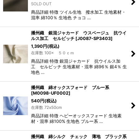
SOLD OUT
商品詳細 特徴 ツイル生地 撥水加工 生地素材・
混率 綿100％ 生地色 チョコ …
播州織 銀混ジャカード ウスベージュ 抗ウイ
ルス加工 セルビッチ
[
J0087-SP3403
]
1,390
円
(税込)
在庫数 100× ５０ｃｍ
商品詳細 特徴 銀混ジャカード 抗ウイルス加
工 セルビッチ 生地素材・混率 綿96％ 銀4％ 生
地色 …
播州織 綿オックスフォード ブルー系
[
M0098-UF0002
]
540
円
(税込)
在庫数 72x50cm
商品詳細 特徴 ヘビーオックスフォード 生地素
材・混率 綿100% 生地色 ブルー系 …
播州織 綿シルク チェック 薄地 ブラック系