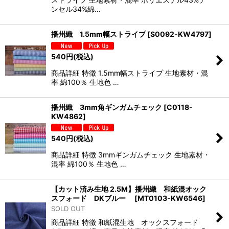
ンセル34%綿…
播州織 1.5mm幅ストライプ
[
S0092-KW4797
]
540
円
(税込)
商品詳細 特徴 1.5mm幅ストライプ 生地素材・混
率 綿100％ 生地色 …
播州織 3mm角ギンガムチェック
[
C0118-
KW4862
]
540
円
(税込)
商品詳細 特徴 3mmギンガムチェック 生地素材・
混率 綿100％ 生地色 …
【カット済み生地 2.5M】播州織 和紙混オック
スフォード DKブルー
[
MT0103-KW6546
]
SOLD OUT
商品詳細 特徴 和紙混生地 オックスフォード