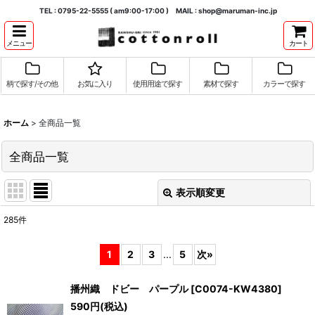
TEL : 0795-22-5555 ( am9:00-17:00 ) MAIL : shop@maruman-inc.jp
メニュー
カート
柄で探す/その他
お気に入り
使用用途で探す
素材で探す
カラーで探す
ホーム
>
全商品一覧
全商品一覧
表示順変更
閉じる
285
件
表示数
:
1
2
3
...
5
次
»
並び順
:
播州織 ドビー パープル
[
C0074-KW4380
]
590
円
(税込)
絞り込む