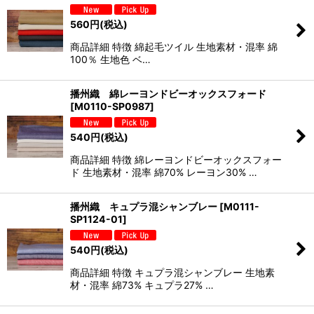
560
円
(税込)
商品詳細 特徴 綿起毛ツイル 生地素材・混率 綿
100％ 生地色 ベ…
播州織 綿レーヨンドビーオックスフォード
[
M0110-SP0987
]
540
円
(税込)
商品詳細 特徴 綿レーヨンドビーオックスフォー
ド 生地素材・混率 綿70% レーヨン30% …
播州織 キュプラ混シャンブレー
[
M0111-
SP1124-01
]
540
円
(税込)
商品詳細 特徴 キュプラ混シャンブレー 生地素
材・混率 綿73% キュプラ27% …