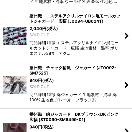
ド 生地素材・混率 ウール61% 綿39% 生地色 …
播州織 エステルアクリルナイロン混モールカッ
トジャカード 広幅
[
J0094-UB0241
]
2,040
円
(税込)
SOLD OUT
商品詳細 特徴 エステルアクリルナイロン混モー
ルカットジャカード 広幅 生地素材・混率 ポリ
エステル38% アク…
播州織 チェック柄風 ジャカード
[
JT0092-
SM7525
]
940
円
(税込)
SOLD OUT
商品詳細 特徴 綿ジャカード 生地素材・混率 綿
100% 生地色 グレー系 ブラック系 …
播州織 綿ジャカード DKブラウン×DKピンク
広幅
[
ST0090-SM6499-01
]
940
円
(税込)