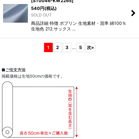
[
ST0046-KW2265
]
540
円
(税込)
SOLD OUT
商品詳細 特徴 ポプリン 生地素材・混率 綿100％
生地色 212.サックス …
1
2
3
...
5
次
»
■ご注文方法
掲載価格は生地50cmの価格です。