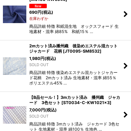
690
円
(税込)
在庫わずか
商品詳細 特徴 和紙混生地 オックスフォード 生
地素材・混率 綿85% 和紙15％ …
2mカット済み播州織 後染めエステル混カット
ジャカード 花柄
[
JT0095-SM8532
]
1,980
円
(税込)
SOLD OUT
商品詳細 特徴 後染めエステル混カットジャカー
ド花柄 2mカット済み 生地素材・混率 綿55％
ポリエステル45% …
【B品セール！】3mカット済み 播州織 ジャカ
ード 3色セット
[
ST0034-C-KW1021×3
]
7,000
円
(税込)
SOLD OUT
商品詳細 特徴 3mカット済み ジャカード 3色セ
ット 生地素材・混率 綿100％ 生地色 …