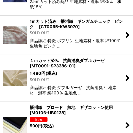
2.5mカット済み商品 生地素材・混率 綿85% 和
紙15％ …
1mカット済み 播州織 ギンガムチェック ピン
ク
[
CT0065-KW3970
]
SOLD OUT
商品詳細 特徴 ポプリン 生地素材・混率 綿100％
生地色 ピンク …
１ｍカット済み 抗菌消臭ダブルガーゼ
[
MT0091-SP3386-01
]
1,480
円
(税込)
SOLD OUT
商品詳細 特徴 ダブルガーゼ 抗菌消臭 生地素
材・混率 綿100％ 生地色 …
播州織 ブロード 無地 ギザコットン使用
[
M0106-UB0138
]
590
円
(税込)