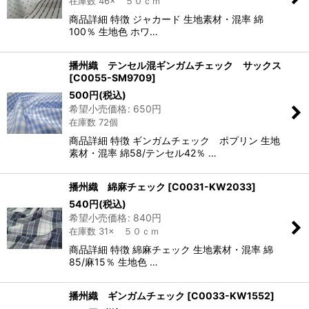
在庫数 46× ５０ｃｍ
商品詳細 特徴 ジャカード 生地素材・混率 綿
100％ 生地色 ホワ…
播州織 テンセル混ギンガムチェック サックス
[
C0055-SM9709
]
500
円
(税込)
希望小売価格
:
650
円
在庫数 72個
商品詳細 特徴 ギンガムチェック ポプリン 生地
素材・混率 綿58/テンセル42％ …
播州織 綿麻チェック
[
C0031-KW2033
]
540
円
(税込)
希望小売価格
:
840
円
在庫数 31× ５０ｃｍ
商品詳細 特徴 綿麻チェック 生地素材・混率 綿
85/麻15％ 生地色 …
播州織 ギンガムチェック
[
C0033-KW1552
]