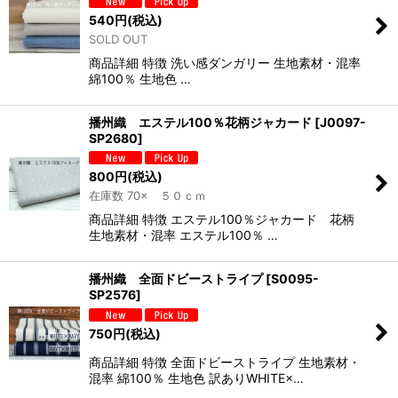
540
円
(税込)
SOLD OUT
商品詳細 特徴 洗い感ダンガリー 生地素材・混率
綿100％ 生地色 …
播州織 エステル100％花柄ジャカード
[
J0097-
SP2680
]
800
円
(税込)
在庫数 70× ５０ｃｍ
商品詳細 特徴 エステル100％ジャカード 花柄
生地素材・混率 エステル100％ …
播州織 全面ドビーストライプ
[
S0095-
SP2576
]
750
円
(税込)
商品詳細 特徴 全面ドビーストライプ 生地素材・
混率 綿100％ 生地色 訳ありWHITE×…