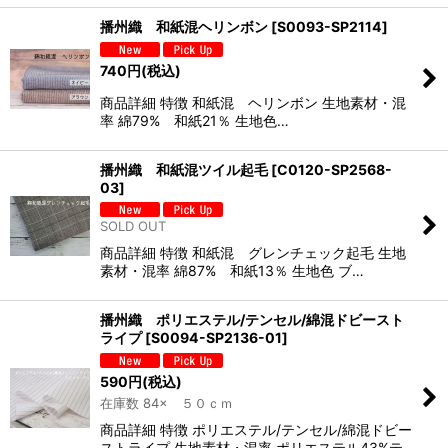
播州織 和紙混ヘリンボン
[
S0093-SP2114
]
740
円
(税込)
商品詳細 特徴 和紙混 ヘリンボン 生地素材・混
率 綿79% 和紙21％ 生地色…
播州織 和紙混ツイル起毛
[
C0120-SP2568-
03
]
SOLD OUT
商品詳細 特徴 和紙混 グレンチェック起毛 生地
素材・混率 綿87% 和紙13％ 生地色 ブ…
播州織 ポリエステル/テンセル/綿混ドビースト
ライプ
[
S0094-SP2136-01
]
590
円
(税込)
在庫数 84× ５０ｃｍ
商品詳細 特徴 ポリエステル/テンセル/綿混ドビー
ストライプ 生地素材・混率 ポリエステル43%テ