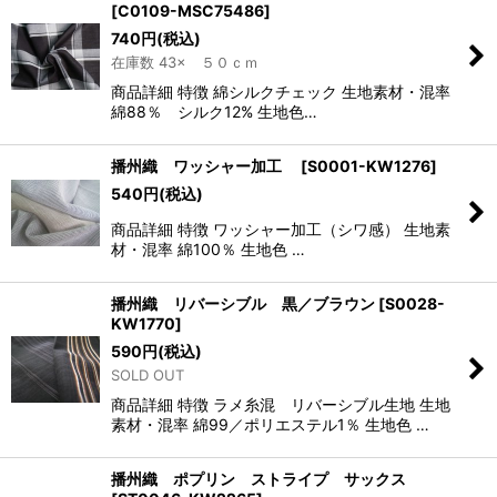
[
C0109-MSC75486
]
740
円
(税込)
在庫数 43× ５０ｃｍ
商品詳細 特徴 綿シルクチェック 生地素材・混率
綿88％ シルク12% 生地色…
播州織 ワッシャー加工
[
S0001-KW1276
]
540
円
(税込)
商品詳細 特徴 ワッシャー加工（シワ感） 生地素
材・混率 綿100％ 生地色 …
播州織 リバーシブル 黒／ブラウン
[
S0028-
KW1770
]
590
円
(税込)
SOLD OUT
商品詳細 特徴 ラメ糸混 リバーシブル生地 生地
素材・混率 綿99／ポリエステル1％ 生地色 …
播州織 ポプリン ストライプ サックス