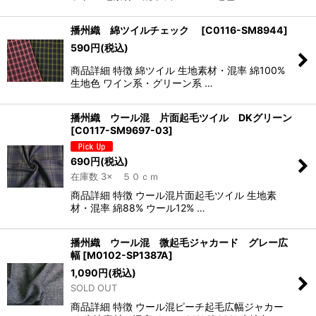
播州織 綿ツイルチェック
[
C0116-SM8944
]
590
円
(税込)
商品詳細 特徴 綿ツイル 生地素材・混率 綿100%
生地色 ワイン系・グリーン系 …
播州織 ウール混 片面起毛ツイル DKグリーン
[
C0117-SM9697-03
]
690
円
(税込)
在庫数 3× ５０ｃｍ
商品詳細 特徴 ウール混片面起毛ツイル 生地素
材・混率 綿88% ウール12% …
播州織 ウール混 微起毛ジャカード グレー広
幅
[
M0102-SP1387A
]
1,090
円
(税込)
SOLD OUT
商品詳細 特徴 ウール混ピーチ起毛広幅ジャカー