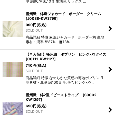
率 綿90/和紙10％ 生地色 サックス …
播州織 綿麻ジャカード ボーダー クリーム
[
J0088-KW3799
]
990
円
(税込)
SOLD OUT
商品詳細 特徴 麻混ジャカード ボーダー柄 生地
素材・混率 綿87% 麻13% …
【再入荷!!】播州織 ポプリン ピンク×ウグイス
[
C0111-KW1127
]
740
円
(税込)
SOLD OUT
商品詳細 特徴 なめらかな質感の薄地ポプリン 生
地素材・混率 綿100％ 生地色 ピンク×ウ…
播州織 綿2重ドビーストライプ
[
S0002-
KW1297
]
690
円
(税込)
SOLD OUT