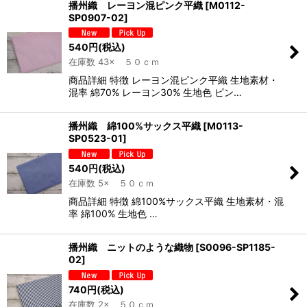
播州織 レーヨン混ピンク平織
[
M0112-
SP0907-02
]
540
円
(税込)
在庫数 43× ５０ｃｍ
商品詳細 特徴 レーヨン混ピンク平織 生地素材・
混率 綿70% レーヨン30% 生地色 ピン…
播州織 綿100%サックス平織
[
M0113-
SP0523-01
]
540
円
(税込)
在庫数 5× ５０ｃｍ
商品詳細 特徴 綿100%サックス平織 生地素材・混
率 綿100% 生地色 …
播州織 ニットのような織物
[
S0096-SP1185-
02
]
740
円
(税込)
在庫数 2× ５０ｃｍ