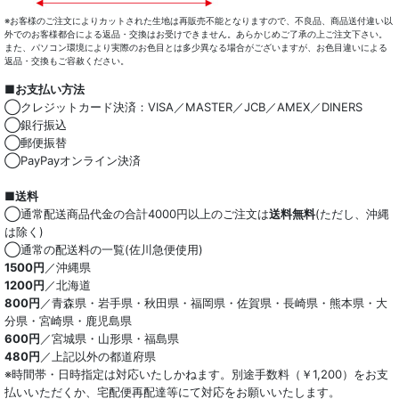
※お客様のご注文によりカットされた生地は再販売不能となりますので、不良品、商品送付違い以
外でのお客様都合による返品・交換はお受けできません。あらかじめご了承の上ご注文下さい。
また、パソコン環境により実際のお色目とは多少異なる場合がございますが、お色目違いによる
返品・交換もご容赦ください。
■お支払い方法
◯クレジットカード決済：VISA／MASTER／JCB／AMEX／DINERS
◯銀行振込
◯郵便振替
◯PayPayオンライン決済
■送料
◯通常配送商品代金の合計4000円以上のご注文は
送料無料
(ただし、沖縄
は除く)
◯通常の配送料の一覧(佐川急便使用)
1500円
／沖縄県
1200円
／北海道
800円
／青森県・岩手県・秋田県・福岡県・佐賀県・長崎県・熊本県・大
分県・宮崎県・鹿児島県
600円
／宮城県・山形県・福島県
480円
／上記以外の都道府県
※時間帯・日時指定は対応いたしかねます。別途手数料（￥1,200）をお支
払いいただくか、宅配便再配達等にて対応をお願いいたします。