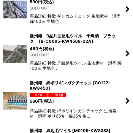
590
円
(税込)
SOLD OUT
商品詳細 特徴 ギンガムチェック 生地素材・混率
綿100％ 生地色 …
播州織 B品片面起毛ツイル 千鳥柄 ブラッ
ク
[
B-C0095-KW4569-02A
]
490
円
(税込)
SOLD OUT
商品詳細 特徴 片面起毛ツイル 生地素材・混率 綿
100％ 生地色 …
播州織 綿ポリギンガクチェック
[
C0122-
KW8450
]
560
円
(税込)
商品詳細 特徴 綿ポリギンガクチェック 生地素
材・混率 ポリ65% 綿35% 生…
播州織 綿起毛ツイル
[
M0109-KW8388
]