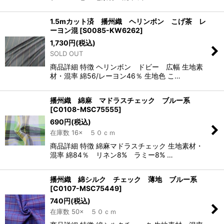
1.5mカット済 播州織 ヘリンボン こげ茶 レ
ーヨン混
[
S0085-KW6262
]
1,730
円
(税込)
SOLD OUT
商品詳細 特徴 ヘリンボン ドビー 広幅 生地素
材・混率 綿56/レーヨン46％ 生地色 こ…
播州織 綿麻 マドラスチェック ブルー系
[
C0108-MSC75555
]
690
円
(税込)
在庫数 16× ５０ｃｍ
商品詳細 特徴 綿麻マドラスチェック 生地素材・
混率 綿84％ リネン8% ラミー8% …
播州織 綿シルク チェック 薄地 ブルー系
[
C0107-MSC75449
]
740
円
(税込)
在庫数 50× ５０ｃｍ