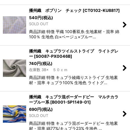
播州織 ポプリン チェック
[
CT0102-KU8817
]
540
円
(税込)
SOLD OUT
商品詳細 特徴 平織 100番双糸 生地素材・混率 綿
100％ 生地色 白×ベージュ×ブルー…
播州織 キュプラツイルストライプ ライトグレ
ー
[
S0087-PX0046B
]
740
円
(税込)
在庫数 38× ５０ｃｍ
商品詳細 特徴 キュプラ綾織りストライプ 生地素
材・混率 キュプラ100% 生地色 ライトグ…
播州織 キュプラ混ボーダードビー マルチカラ
ーブルー系
[
B0001-SP1149-01
]
690
円
(税込)
SOLD OUT
商品詳細 特徴 キュプラ混ボーダードビー 生地素
材・混率 綿77%/キュプラ23% 生地色 …