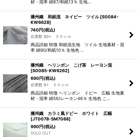
材・混率 綿87/和紙13％ 生地…
播州織 和紙混 ネイビー ツイル
[
S0084-
KW6628
]
740
円
(税込)
在庫数 89× ５０ｃｍ
商品詳細 特徴 和紙混生地 ツイル 生地素材・混
率 綿90/和紙10％ 生地色 …
播州織 ヘリンボン こげ茶 レーヨン混
[
S0085-KW6262
]
690
円
(税込)
在庫数 8× ５０ｃｍ
商品詳細 特徴 ヘリンボン ドビー 広幅 生地素
材・混率 綿56/レーヨン46％ 生地色 こ…
播州織 カラミ風ドビー ホワイト 広幅
[
JT0078-SM7088
]
990
円
(税込)
SOLD OUT