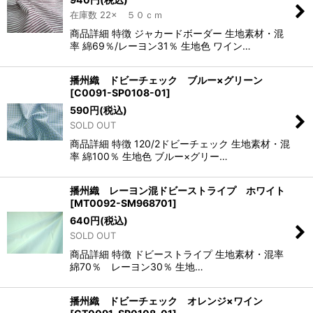
在庫数 22× ５０ｃｍ
商品詳細 特徴 ジャカードボーダー 生地素材・混
率 綿69％/レーヨン31％ 生地色 ワイン…
播州織 ドビーチェック ブルー×グリーン
[
C0091-SP0108-01
]
590
円
(税込)
SOLD OUT
商品詳細 特徴 120/2ドビーチェック 生地素材・混
率 綿100％ 生地色 ブルー×グリー…
播州織 レーヨン混ドビーストライプ ホワイト
[
MT0092-SM968701
]
640
円
(税込)
SOLD OUT
商品詳細 特徴 ドビーストライプ 生地素材・混率
綿70％ レーヨン30％ 生地…
播州織 ドビーチェック オレンジ×ワイン