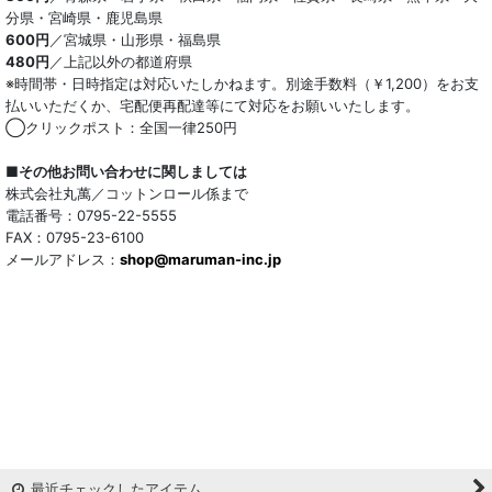
分県・宮崎県・鹿児島県
600円
／宮城県・山形県・福島県
480円
／上記以外の都道府県
※時間帯・日時指定は対応いたしかねます。別途手数料（￥1,200）をお支
払いいただくか、宅配便再配達等にて対応をお願いいたします。
◯クリックポスト：全国一律250円
■その他お問い合わせに関しましては
株式会社丸萬／コットンロール係まで
電話番号：0795-22-5555
FAX：0795-23-6100
メールアドレス：
shop@maruman-inc.jp
最近チェックしたアイテム