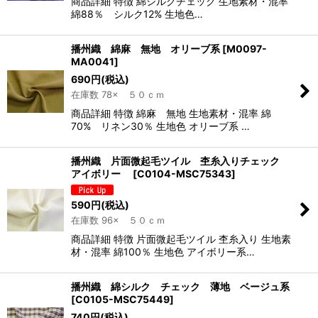
商品詳細 特徴 綿シルクチェック 生地素材・混率
綿88％ シルク12% 生地色…
播州織 綿麻 無地 オリーブ系
[
M0097-
MA0041
]
690
円
(税込)
在庫数 78× ５０ｃｍ
商品詳細 特徴 綿麻 無地 生地素材・混率 綿
70% リネン30％ 生地色 オリーブ系 …
播州織 片面微起毛ツイル 杢糸入りチェック
アイボリー
[
C0104-MSC75343
]
590
円
(税込)
在庫数 96× ５０ｃｍ
商品詳細 特徴 片面微起毛ツイル 杢糸入り 生地素
材・混率 綿100％ 生地色 アイボリー系…
播州織 綿シルク チェック 薄地 ベージュ系
[
C0105-MSC75449
]
740
円
(税込)