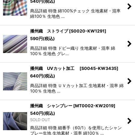
540
円
(税込)
商品詳細 特徴 綿100%チェック 生地素材・混率
綿100％ 生地色 …
播州織 ストライプ
[
S0020-KW1291
]
590
円
(税込)
商品詳細 特徴 ドビー織り 生地素材・混率 綿
100％ 生地色 グレ…
播州織 UVカット加工
[
S0045-KW3435
]
640
円
(税込)
商品詳細 特徴 ＵＶカット加工 生地素材・混率 綿
100％ 生地色 …
播州織 シャンブレー
[
MT0002-KW2019
]
540
円
(税込)
SOLD OUT
商品詳細 特徴 細番手（60/1）を使用したシャン
ブレー生地 生地素材・混率 綿100％ …