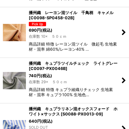
播州織 レーヨン混ツイル 千鳥柄 キャメル
[
C0098-SP0458-02B
]
690
円
(税込)
在庫数 10× ５０ｃｍ
商品詳細 特徴 レーヨン混ツイル 微起毛 生地素
材・混率 綿60%/レーヨン40% …
播州織 キュプラツイルチェック ライトグレー
[
C0097-PX0046B
]
740
円
(税込)
在庫数 29× ５０ｃｍ
商品詳細 特徴 キュプラ綾織りチェック 生地素
材・混率 キュプラ100% 生地色…
播州織 キュプラリネン混オックスフォード ホ
ワイト×サックス
[
S0088-PX0013-09
]
640
円
(税込)
SOLD OUT