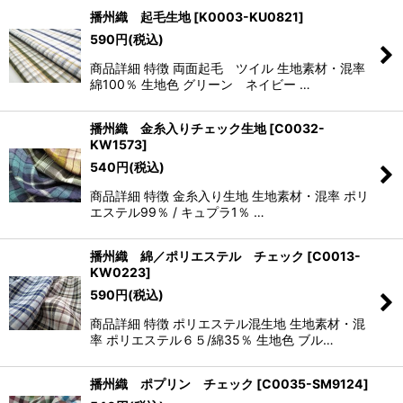
播州織 起毛生地
[
K0003-KU0821
]
590
円
(税込)
商品詳細 特徴 両面起毛 ツイル 生地素材・混率
綿100％ 生地色 グリーン ネイビー …
播州織 金糸入りチェック生地
[
C0032-
KW1573
]
540
円
(税込)
商品詳細 特徴 金糸入り生地 生地素材・混率 ポリ
エステル99％ / キュプラ1％ …
播州織 綿／ポリエステル チェック
[
C0013-
KW0223
]
590
円
(税込)
商品詳細 特徴 ポリエステル混生地 生地素材・混
率 ポリエステル６５/綿35％ 生地色 ブル…
播州織 ポプリン チェック
[
C0035-SM9124
]