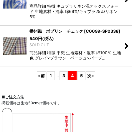
商品詳細 特徴 キュプラリネン混オックスフォー
ド 生地素材・混率 綿69%/キュプラ25%/リネン
6% …
播州織 ポプリン チェック
[
C0099-SP0338
]
540
円
(税込)
SOLD OUT
商品詳細 特徴 平織 生地素材・混率 綿100％ 生地
色 グレイ×ブラウン ベージュ×パープ…
«
前
1
...
3
4
5
次
»
■ご注文方法
掲載価格は生地50cmの価格です。