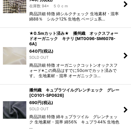
在庫数 94× ５０ｃｍ
商品詳細 特徴 綿シルクチェック 生地素材・混率
綿88％ シルク12% 生地色 ベージュ系…
★0.5mカット済み★ 播州織 オックスフォー
ドオーガニック キナリ
[
MT0096-SM6078-
6A
]
640
円
(税込)
SOLD OUT
商品詳細 特徴 オーガニックコットンオックスフ
ォード※この商品はすでに50cmでカット済みで
す。 生地素材・混率 オーガニックコ…
播州織 キュプラツイルグレンチェック グレー
[
C0101-SP0626
]
690
円
(税込)
SOLD OUT
商品詳細 特徴 綿キュプラツイル グレンチェッ
ク 生地素材・混率 綿56% キュプラ44% 生地色
…