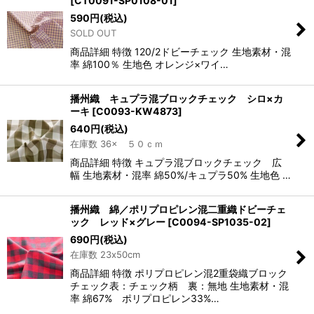
[
CT0091-SP0108-01
]
590
円
(税込)
SOLD OUT
商品詳細 特徴 120/2ドビーチェック 生地素材・混
率 綿100％ 生地色 オレンジ×ワイ…
播州織 キュプラ混ブロックチェック シロ×カ
ーキ
[
C0093-KW4873
]
640
円
(税込)
在庫数 36× ５０ｃｍ
商品詳細 特徴 キュプラ混ブロックチェック 広
幅 生地素材・混率 綿50%/キュプラ50% 生地色 …
播州織 綿／ポリプロピレン混二重織ドビーチェ
ック レッド×グレー
[
C0094-SP1035-02
]
690
円
(税込)
在庫数 23x50cm
商品詳細 特徴 ポリプロピレン混2重袋織ブロック
チェック表：チェック柄 裏：無地 生地素材・混
率 綿67% ポリプロピレン33%…