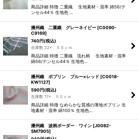
商品詳細 特徴 二重織 生地素材・混率 綿56/テ
ンセル44％ 生地色 …
播州織 二重織 グレーネイビー
[
C0090-
C9169
]
740
円
(税込)
在庫数 22× ５０ｃｍ
商品詳細 特徴 二重織 流れ柄 生地素材・混率
綿56/テンセル44％ 生地色…
播州織 ポプリン ブルー×レッド
[
C0018-
KW1127
]
590
円
(税込)
在庫数 17× ５０ｃｍ
商品詳細 特徴 なめらかな質感の薄地ポプリン 生
地素材・混率 綿100％ 生地色…
播州織 波柄ボーダー ワイン
[
J0082-
SM7905
]
940
円
(税込)