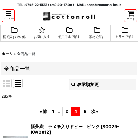
TEL : 0795-22-5555 ( am9:00-17:00 ) MAIL : shop@maruman-inc.jp
メニュー
カート
柄で探す/その他
お気に入り
使用用途で探す
素材で探す
カラーで探す
ホーム
>
全商品一覧
全商品一覧
表示順変更
閉じる
285
件
表示数
:
«
前
1
...
3
4
5
次
»
並び順
:
播州織 ラメ糸入りドビー ピンク
[
S0029-
KW0812
]
絞り込む