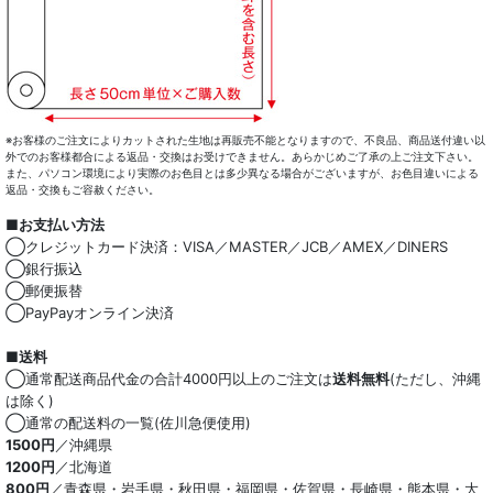
※お客様のご注文によりカットされた生地は再販売不能となりますので、不良品、商品送付違い以
外でのお客様都合による返品・交換はお受けできません。あらかじめご了承の上ご注文下さい。
また、パソコン環境により実際のお色目とは多少異なる場合がございますが、お色目違いによる
返品・交換もご容赦ください。
■お支払い方法
◯クレジットカード決済：VISA／MASTER／JCB／AMEX／DINERS
◯銀行振込
◯郵便振替
◯PayPayオンライン決済
■送料
◯通常配送商品代金の合計4000円以上のご注文は
送料無料
(ただし、沖縄
は除く)
◯通常の配送料の一覧(佐川急便使用)
1500円
／沖縄県
1200円
／北海道
800円
／青森県・岩手県・秋田県・福岡県・佐賀県・長崎県・熊本県・大