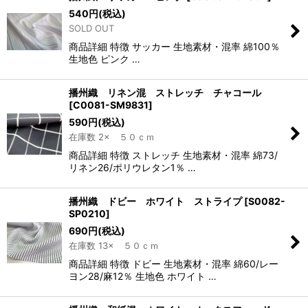
540
円
(税込)
SOLD OUT
商品詳細 特徴 サッカー 生地素材・混率 綿100％
生地色 ピンク …
播州織 リネン混 ストレッチ チャコール
[
C0081-SM9831
]
590
円
(税込)
在庫数 2× ５０ｃｍ
商品詳細 特徴 ストレッチ 生地素材・混率 綿73/
リネン26/ポリウレタン1％ …
播州織 ドビー ホワイト ストライプ
[
S0082-
SP0210
]
690
円
(税込)
在庫数 13× ５０ｃｍ
商品詳細 特徴 ドビー 生地素材・混率 綿60/レー
ヨン28/麻12％ 生地色 ホワイト …