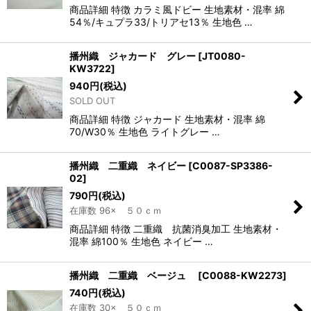
商品詳細 特徴 カラミ風ドビー 生地素材・混率 綿
54％/キュプラ33/トリアセ13％ 生地色 …
播州織 ジャカード グレー
[
JT0080-
KW3722
]
940
円
(税込)
SOLD OUT
商品詳細 特徴 ジャカード 生地素材・混率 綿
70/W30％ 生地色 ライトグレー …
播州織 二重織 ネイビー
[
C0087-SP3386-
02
]
790
円
(税込)
在庫数 96× ５０ｃｍ
商品詳細 特徴 二重織 抗菌消臭加工 生地素材・
混率 綿100％ 生地色 ネイビー …
播州織 二重織 ベージュ
[
C0088-KW2273
]
740
円
(税込)
在庫数 30× ５０ｃｍ