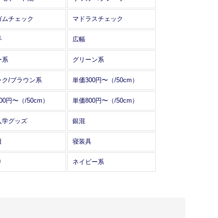
ガムチェック
マドラスチェック
手
広幅
ー系
グリーン系
ック/ブラウン系
単価300円〜（/50cm）
00円〜（/50cm）
単価800円〜（/50cm）
入学グッズ
銀混
日
寝装具
り
ネイビー系