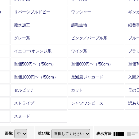
アレンジワインダー カットジャカード
リバーシブルドビー
ワッシャー
ギン
撥水加工
起毛生地
細番
グレー系
ピンク／パープル系
ブル
イエロー/オレンジ系
ワイン系
ブラ
単価500円〜（/50cm）
単価600円〜（/50cm）
単価7
単価1000円〜（/50cm）
鬼滅風ジャカード
入園
セルビッチ
カット
母の
ストライプ
シャツワンピース
訳あ
スヌード
画像
:
並び順
:
表示方法
: