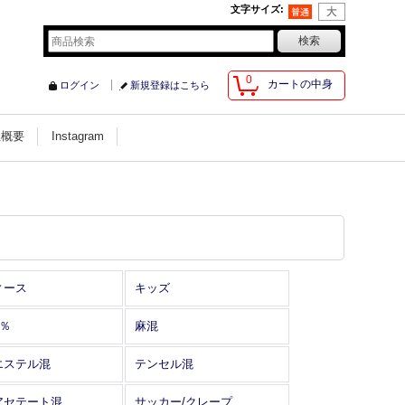
文字サイズ
:
0
カートの中身
ログイン
新規登録はこちら
社概要
Instagram
ィース
キッズ
0％
麻混
エステル混
テンセル混
アセテート混
サッカー/クレープ