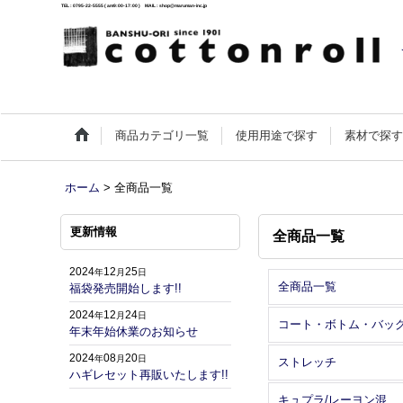
TEL : 0795-22-5555 ( am9:00-17:00 ) MAIL : shop@maruman-inc.jp
商品カテゴリ一覧
使用用途で探す
素材で探
ホーム
>
全商品一覧
更新情報
全商品一覧
2024
12
25
年
月
日
全商品一覧
福袋発売開始します!!
2024
12
24
年
月
日
コート・ボトム・バッ
年末年始休業のお知らせ
2024
08
20
年
月
日
ストレッチ
ハギレセット再販いたします!!
キュプラ/レーヨン混