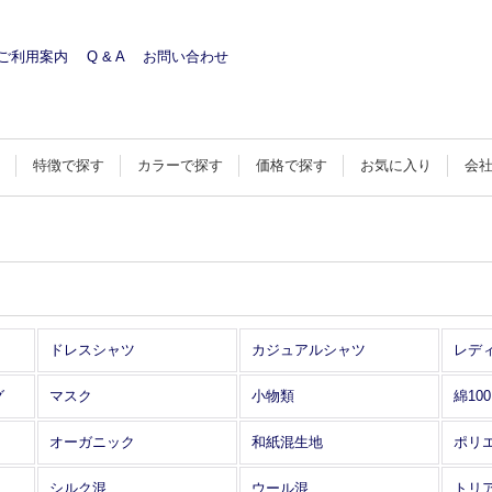
ご利用案内
Q & A
お問い合わせ
す
特徴で探す
カラーで探す
価格で探す
お気に入り
会
ドレスシャツ
カジュアルシャツ
レデ
グ
マスク
小物類
綿10
オーガニック
和紙混生地
ポリ
シルク混
ウール混
トリ