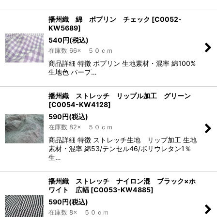
播州織 綿 ポプリン チェック
[
C0052-
KW5689
]
540
円
(税込)
在庫数 66× ５０ｃｍ
商品詳細 特徴 ポプリン 生地素材・混率 綿100%
生地色 パープ…
播州織 ストレッチ リップル加工 グリーン
[
C0054-KW4128
]
590
円
(税込)
在庫数 82× ５０ｃｍ
商品詳細 特徴 ストレッチ生地 リップ加工 生地
素材・混率 綿53/テンセル46/ポリウレタン1％
生…
播州織 ストレッチ ナイロン混 ブラック×ホ
ワイト 広幅
[
C0053-KW4885
]
590
円
(税込)
在庫数 8× ５０ｃｍ