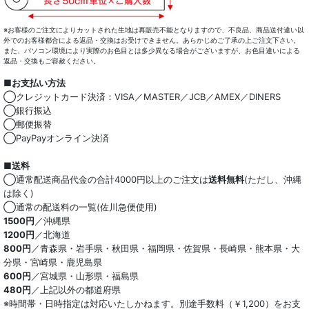
※お客様のご注文によりカットされた生地は再販売不能となりますので、不良品、商品送付違い以
外でのお客様都合による返品・交換はお受けできません。あらかじめご了承の上ご注文下さい。
また、パソコン環境により実際のお色目とは多少異なる場合がございますが、お色目違いによる
返品・交換もご容赦ください。
■お支払い方法
◯クレジットカード決済：VISA／MASTER／JCB／AMEX／DINERS
◯銀行振込
◯郵便振替
◯PayPayオンライン決済
■送料
◯通常配送商品代金の合計4000円以上のご注文は
送料無料
(ただし、沖縄
は除く)
◯通常の配送料の一覧(佐川急便使用)
1500円
／沖縄県
1200円
／北海道
800円
／青森県・岩手県・秋田県・福岡県・佐賀県・長崎県・熊本県・大
分県・宮崎県・鹿児島県
600円
／宮城県・山形県・福島県
480円
／上記以外の都道府県
※時間帯・日時指定は対応いたしかねます。別途手数料（￥1,200）をお支