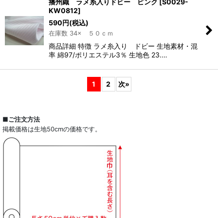
播州織 ラメ糸入りドビー ピンク
[
S0029-
KW0812
]
590
円
(税込)
在庫数 34× ５０ｃｍ
商品詳細 特徴 ラメ糸入り ドビー 生地素材・混
率 綿97/ポリエステル3％ 生地色 23.…
1
2
次
»
■ご注文方法
掲載価格は生地50cmの価格です。