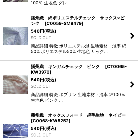
100％ 生地色 グレ…
播州織 綿ポリエステルチェック サックス×ピ
ンク
[
C0059-SM8479
]
540
円
(税込)
SOLD OUT
商品詳細 特徴 ポリエステル混 生地素材・混率 綿
50% ポリエステル50% 生地色 サック…
播州織 ギンガムチェック ピンク
[
CT0065-
KW3970
]
540
円
(税込)
SOLD OUT
商品詳細 特徴 ポプリン 生地素材・混率 綿100％
生地色 ピンク …
播州織 オックスフォード 起毛生地 ネイビー
[
C0068-KW5252
]
540
円
(税込)
SOLD OUT