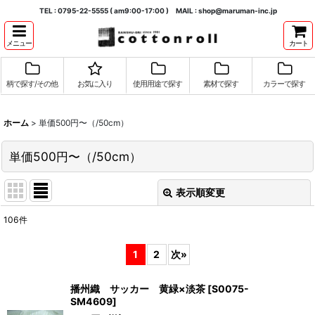
TEL : 0795-22-5555 ( am9:00-17:00 ) MAIL : shop@maruman-inc.jp
メニュー
カート
柄で探す/その他
お気に入り
使用用途で探す
素材で探す
カラーで探す
ホーム
>
単価500円〜（/50cm）
単価500円〜（/50cm）
表示順変更
閉じる
106
件
表示数
:
1
2
次
»
並び順
:
播州織 サッカー 黄緑×淡茶
[
S0075-
SM4609
]
絞り込む