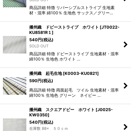
商品詳細 特徴 リバーシブルストライプ 生地素
材・混率 綿100％ 生地色 サックス／グリー…
播州織 ドビーストライプ ホワイト
[
JT0022-
KU8581R１
]
540
円
(税込)
SOLD OUT
商品詳細 特徴 ドビーストライプ 生地素材・混率
綿100％ 生地色 ホワイト …
播州織 起毛生地
[
K0003-KU0821
]
590
円
(税込)
商品詳細 特徴 両面起毛 ツイル 生地素材・混率
綿100％ 生地色 グリーン ネイビー …
播州織 スクエアドビー ホワイト
[
J0025-
KW0350
]
540
円
(税込)
在庫数 88× ５０ｃｍ