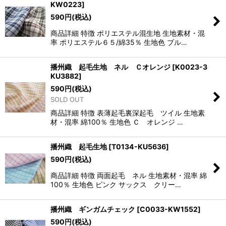
KW0223
]
590
円
(税込)
商品詳細 特徴 ポリエステル混生地 生地素材・混
率 ポリエステル６５/綿35％ 生地色 ブル…
播州織 起毛生地 ネル Ｃオレンジ
[
K0023-3
KU3882
]
590
円
(税込)
SOLD OUT
商品詳細 特徴 表薄起毛裏深起毛 ツイル 生地素
材・混率 綿100％ 生地色 Ｃ オレンジ …
播州織 起毛生地
[
T0134-KU5636
]
590
円
(税込)
商品詳細 特徴 両面起毛 ネル 生地素材・混率 綿
100％ 生地色 ピンク サックス クリー…
播州織 ギンガムチェック
[
C0033-KW1552
]
590
円
(税込)