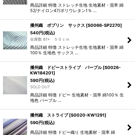
商品詳細 特徴 ストレッチ生地 生地素材・混率 綿
52/ナイロン47/ポリウレタン1％ …
播州織 ポプリン サックス
[
S0066-SP2270
]
540
円
(税込)
在庫数 81× ５０ｃｍ
商品詳細 特徴 ストレッチ生地 生地素材・混率 綿
100％ 生地色 サックス …
播州織 ドビーストライプ パープル
[
S0026-
KW184201
]
590
円
(税込)
SOLD OUT
商品詳細 特徴 ドビー 生地素材・混率 綿100％ 生
地色 パープル …
播州織 ストライプ
[
S0020-KW1291
]
590
円
(税込)
商品詳細 特徴 ドビー織り 生地素材・混率 綿