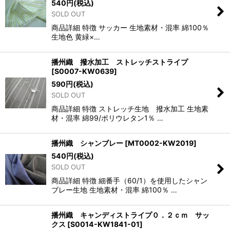
540
円
(税込)
SOLD OUT
商品詳細 特徴 サッカー 生地素材・混率 綿100％
生地色 黄緑×…
播州織 撥水加工 ストレッチストライプ
[
S0007-KW0639
]
590
円
(税込)
SOLD OUT
商品詳細 特徴 ストレッチ生地 撥水加工 生地素
材・混率 綿99/ポリウレタン1％ …
播州織 シャンブレー
[
MT0002-KW2019
]
540
円
(税込)
SOLD OUT
商品詳細 特徴 細番手（60/1）を使用したシャン
ブレー生地 生地素材・混率 綿100％ …
播州織 キャンディストライプ０．２ｃｍ サッ
クス
[
S0014-KW1841-01
]