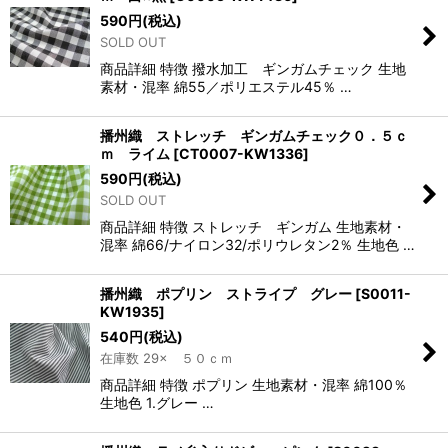
590
円
(税込)
SOLD OUT
商品詳細 特徴 撥水加工 ギンガムチェック 生地
素材・混率 綿55／ポリエステル45％ …
播州織 ストレッチ ギンガムチェック０．５ｃ
ｍ ライム
[
CT0007-KW1336
]
590
円
(税込)
SOLD OUT
商品詳細 特徴 ストレッチ ギンガム 生地素材・
混率 綿66/ナイロン32/ポリウレタン2％ 生地色 …
播州織 ポプリン ストライプ グレー
[
S0011-
KW1935
]
540
円
(税込)
在庫数 29× ５０ｃｍ
商品詳細 特徴 ポプリン 生地素材・混率 綿100％
生地色 1.グレー …