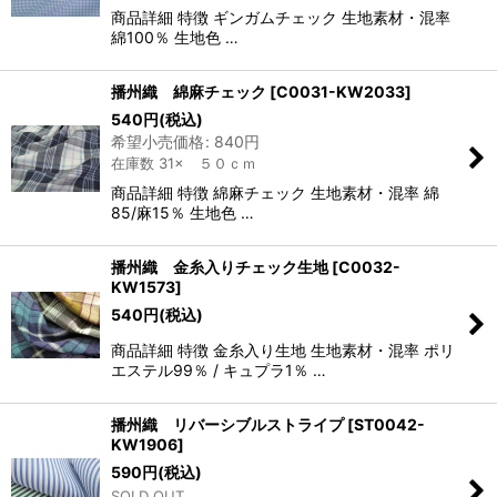
商品詳細 特徴 ギンガムチェック 生地素材・混率
綿100％ 生地色 …
播州織 綿麻チェック
[
C0031-KW2033
]
540
円
(税込)
希望小売価格
:
840
円
在庫数 31× ５０ｃｍ
商品詳細 特徴 綿麻チェック 生地素材・混率 綿
85/麻15％ 生地色 …
播州織 金糸入りチェック生地
[
C0032-
KW1573
]
540
円
(税込)
商品詳細 特徴 金糸入り生地 生地素材・混率 ポリ
エステル99％ / キュプラ1％ …
播州織 リバーシブルストライプ
[
ST0042-
KW1906
]
590
円
(税込)
SOLD OUT