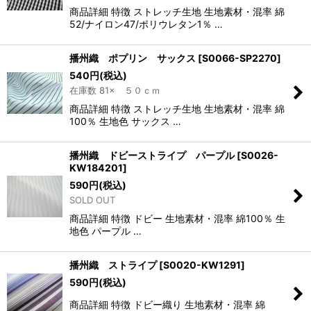
商品詳細 特徴 ストレッチ生地 生地素材・混率 綿
52/ナイロン47/ポリウレタン1％ …
播州織 ポプリン サックス
[
S0066-SP2270
]
540
円
(税込)
在庫数 81× ５０ｃｍ
商品詳細 特徴 ストレッチ生地 生地素材・混率 綿
100％ 生地色 サックス …
播州織 ドビーストライプ パープル
[
S0026-
KW184201
]
590
円
(税込)
SOLD OUT
商品詳細 特徴 ドビー 生地素材・混率 綿100％ 生
地色 パープル …
播州織 ストライプ
[
S0020-KW1291
]
590
円
(税込)
商品詳細 特徴 ドビー織り 生地素材・混率 綿