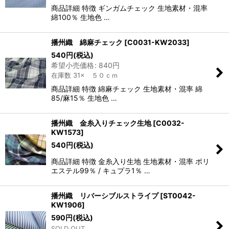
商品詳細 特徴 ギンガムチェック 生地素材・混率
綿100％ 生地色 …
播州織 綿麻チェック
[
C0031-KW2033
]
540
円
(税込)
希望小売価格
:
840
円
在庫数 31× ５０ｃｍ
商品詳細 特徴 綿麻チェック 生地素材・混率 綿
85/麻15％ 生地色 …
播州織 金糸入りチェック生地
[
C0032-
KW1573
]
540
円
(税込)
商品詳細 特徴 金糸入り生地 生地素材・混率 ポリ
エステル99％ / キュプラ1％ …
播州織 リバーシブルストライプ
[
ST0042-
KW1906
]
590
円
(税込)
SOLD OUT