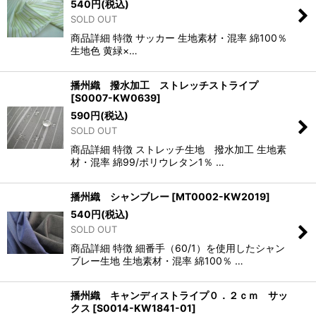
540
円
(税込)
SOLD OUT
商品詳細 特徴 サッカー 生地素材・混率 綿100％
生地色 黄緑×…
播州織 撥水加工 ストレッチストライプ
[
S0007-KW0639
]
590
円
(税込)
SOLD OUT
商品詳細 特徴 ストレッチ生地 撥水加工 生地素
材・混率 綿99/ポリウレタン1％ …
播州織 シャンブレー
[
MT0002-KW2019
]
540
円
(税込)
SOLD OUT
商品詳細 特徴 細番手（60/1）を使用したシャン
ブレー生地 生地素材・混率 綿100％ …
播州織 キャンディストライプ０．２ｃｍ サッ
クス
[
S0014-KW1841-01
]