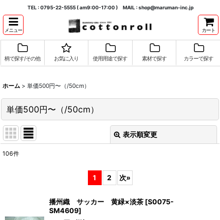
TEL : 0795-22-5555 ( am9:00-17:00 ) MAIL : shop@maruman-inc.jp
メニュー
カート
柄で探す/その他
お気に入り
使用用途で探す
素材で探す
カラーで探す
ホーム
>
単価500円〜（/50cm）
単価500円〜（/50cm）
表示順変更
閉じる
106
件
表示数
:
1
2
次
»
並び順
:
播州織 サッカー 黄緑×淡茶
[
S0075-
SM4609
]
絞り込む