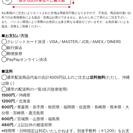
※お客様のご注文によりカットされた生地は再販売不能となりますので、不良品、商品送付違い以
外でのお客様都合による返品・交換はお受けできません。あらかじめご了承の上ご注文下さい。
また、パソコン環境により実際のお色目とは多少異なる場合がございますが、お色目違いによる
返品・交換もご容赦ください。
■お支払い方法
◯クレジットカード決済：VISA／MASTER／JCB／AMEX／DINERS
◯銀行振込
◯郵便振替
◯PayPayオンライン決済
■送料
◯通常配送商品代金の合計4000円以上のご注文は
送料無料
(ただし、沖縄
は除く)
◯通常の配送料の一覧(佐川急便使用)
1500円
／沖縄県
1200円
／北海道
800円
／青森県・岩手県・秋田県・福岡県・佐賀県・長崎県・熊本県・大
分県・宮崎県・鹿児島県
600円
／宮城県・山形県・福島県
480円
／上記以外の都道府県
※時間帯・日時指定は対応いたしかねます。別途手数料（￥1,200）をお支