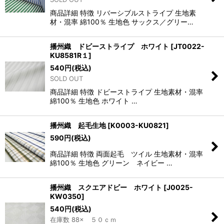
商品詳細 特徴 リバーシブルストライプ 生地素
材・混率 綿100％ 生地色 サックス／グリー…
播州織 ドビーストライプ ホワイト
[
JT0022-
KU8581R１
]
540
円
(税込)
SOLD OUT
商品詳細 特徴 ドビーストライプ 生地素材・混率
綿100％ 生地色 ホワイト …
播州織 起毛生地
[
K0003-KU0821
]
590
円
(税込)
商品詳細 特徴 両面起毛 ツイル 生地素材・混率
綿100％ 生地色 グリーン ネイビー …
播州織 スクエアドビー ホワイト
[
J0025-
KW0350
]
540
円
(税込)
在庫数 88× ５０ｃｍ