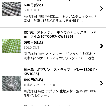
590
円
(税込)
SOLD OUT
商品詳細 特徴 撥水加工 ギンガムチェック 生地
素材・混率 綿55／ポリエステル45％ …
播州織 ストレッチ ギンガムチェック０．５ｃ
ｍ ライム
[
CT0007-KW1336
]
590
円
(税込)
SOLD OUT
商品詳細 特徴 ストレッチ ギンガム 生地素材・
混率 綿66/ナイロン32/ポリウレタン2％ 生地色 …
播州織 ポプリン ストライプ グレー
[
S0011-
KW1935
]
540
円
(税込)
在庫数 29× ５０ｃｍ
商品詳細 特徴 ポプリン 生地素材・混率 綿100％
生地色 1.グレー …