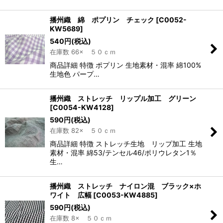
播州織 綿 ポプリン チェック
[
C0052-
KW5689
]
540
円
(税込)
在庫数 66× ５０ｃｍ
商品詳細 特徴 ポプリン 生地素材・混率 綿100%
生地色 パープ…
播州織 ストレッチ リップル加工 グリーン
[
C0054-KW4128
]
590
円
(税込)
在庫数 82× ５０ｃｍ
商品詳細 特徴 ストレッチ生地 リップ加工 生地
素材・混率 綿53/テンセル46/ポリウレタン1％
生…
播州織 ストレッチ ナイロン混 ブラック×ホ
ワイト 広幅
[
C0053-KW4885
]
590
円
(税込)
在庫数 8× ５０ｃｍ