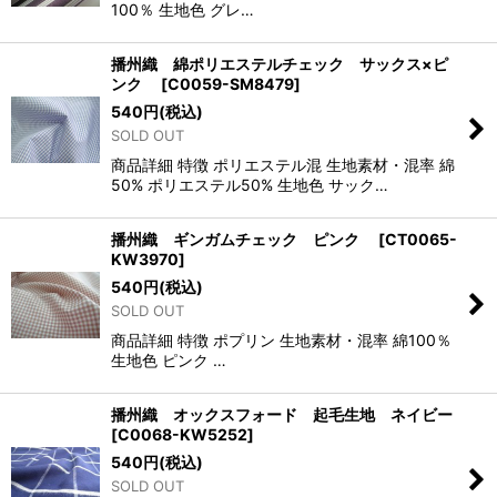
100％ 生地色 グレ…
播州織 綿ポリエステルチェック サックス×ピ
ンク
[
C0059-SM8479
]
540
円
(税込)
SOLD OUT
商品詳細 特徴 ポリエステル混 生地素材・混率 綿
50% ポリエステル50% 生地色 サック…
播州織 ギンガムチェック ピンク
[
CT0065-
KW3970
]
540
円
(税込)
SOLD OUT
商品詳細 特徴 ポプリン 生地素材・混率 綿100％
生地色 ピンク …
播州織 オックスフォード 起毛生地 ネイビー
[
C0068-KW5252
]
540
円
(税込)
SOLD OUT