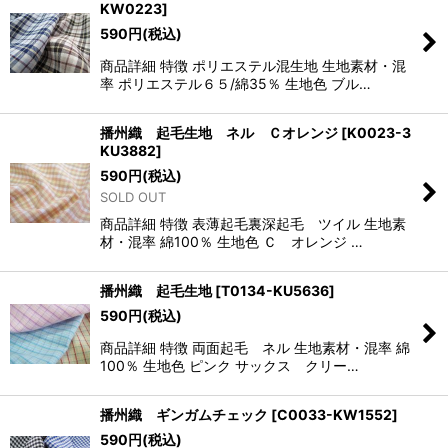
KW0223
]
590
円
(税込)
商品詳細 特徴 ポリエステル混生地 生地素材・混
率 ポリエステル６５/綿35％ 生地色 ブル…
播州織 起毛生地 ネル Ｃオレンジ
[
K0023-3
KU3882
]
590
円
(税込)
SOLD OUT
商品詳細 特徴 表薄起毛裏深起毛 ツイル 生地素
材・混率 綿100％ 生地色 Ｃ オレンジ …
播州織 起毛生地
[
T0134-KU5636
]
590
円
(税込)
商品詳細 特徴 両面起毛 ネル 生地素材・混率 綿
100％ 生地色 ピンク サックス クリー…
播州織 ギンガムチェック
[
C0033-KW1552
]
590
円
(税込)