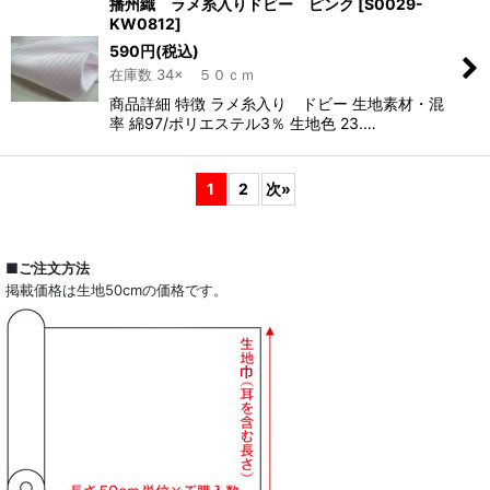
播州織 ラメ糸入りドビー ピンク
[
S0029-
KW0812
]
590
円
(税込)
在庫数 34× ５０ｃｍ
商品詳細 特徴 ラメ糸入り ドビー 生地素材・混
率 綿97/ポリエステル3％ 生地色 23.…
1
2
次
»
■ご注文方法
掲載価格は生地50cmの価格です。