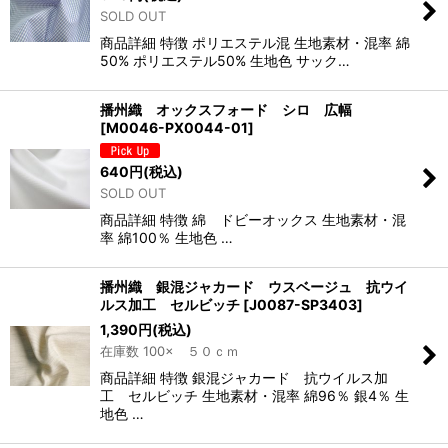
SOLD OUT
商品詳細 特徴 ポリエステル混 生地素材・混率 綿
50% ポリエステル50% 生地色 サック…
播州織 オックスフォード シロ 広幅
[
M0046-PX0044-01
]
640
円
(税込)
SOLD OUT
商品詳細 特徴 綿 ドビーオックス 生地素材・混
率 綿100％ 生地色 …
播州織 銀混ジャカード ウスベージュ 抗ウイ
ルス加工 セルビッチ
[
J0087-SP3403
]
1,390
円
(税込)
在庫数 100× ５０ｃｍ
商品詳細 特徴 銀混ジャカード 抗ウイルス加
工 セルビッチ 生地素材・混率 綿96％ 銀4％ 生
地色 …