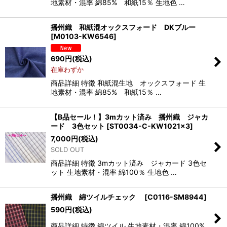
地素材・混率 綿85% 和紙15％ 生地色 …
播州織 和紙混オックスフォード DKブルー
[
M0103-KW6546
]
690
円
(税込)
在庫わずか
商品詳細 特徴 和紙混生地 オックスフォード 生
地素材・混率 綿85% 和紙15％ …
【B品セール！】3mカット済み 播州織 ジャカ
ード 3色セット
[
ST0034-C-KW1021×3
]
7,000
円
(税込)
SOLD OUT
商品詳細 特徴 3mカット済み ジャカード 3色セ
ット 生地素材・混率 綿100％ 生地色 …
播州織 綿ツイルチェック
[
C0116-SM8944
]
590
円
(税込)
商品詳細 特徴 綿ツイル 生地素材・混率 綿100%