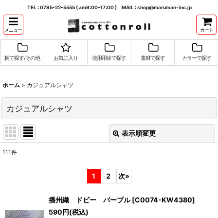
TEL : 0795-22-5555 ( am9:00-17:00 ) MAIL : shop@maruman-inc.jp
メニュー
カート
柄で探す/その他
お気に入り
使用用途で探す
素材で探す
カラーで探す
ホーム
>
カジュアルシャツ
カジュアルシャツ
表示順変更
閉じる
111
件
表示数
:
1
2
次
»
並び順
:
播州織 ドビー パープル
[
C0074-KW4380
]
590
円
(税込)
絞り込む