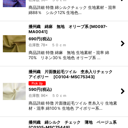
商品詳細 特徴 綿シルクチェック 生地素材・混率
綿88％ シルク12% 生地色…
播州織 綿麻 無地 オリーブ系
[
M0097-
MA0041
]
690
円
(税込)
在庫数 78× ５０ｃｍ
商品詳細 特徴 綿麻 無地 生地素材・混率 綿
70% リネン30％ 生地色 オリーブ系 …
播州織 片面微起毛ツイル 杢糸入りチェック
アイボリー
[
C0104-MSC75343
]
590
円
(税込)
在庫数 96× ５０ｃｍ
商品詳細 特徴 片面微起毛ツイル 杢糸入り 生地素
材・混率 綿100％ 生地色 アイボリー系…
播州織 綿シルク チェック 薄地 ベージュ系
[
C0105-MSC75449
]