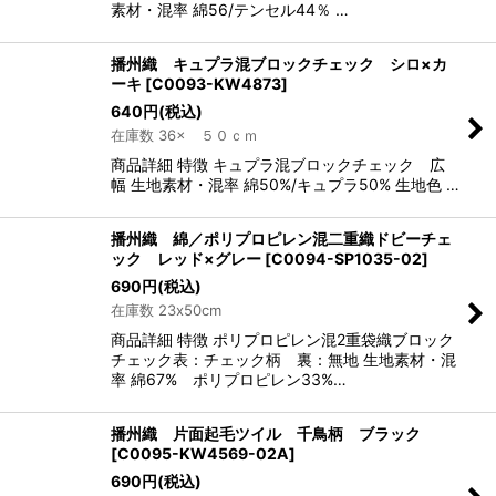
素材・混率 綿56/テンセル44％ …
播州織 キュプラ混ブロックチェック シロ×カ
ーキ
[
C0093-KW4873
]
640
円
(税込)
在庫数 36× ５０ｃｍ
商品詳細 特徴 キュプラ混ブロックチェック 広
幅 生地素材・混率 綿50%/キュプラ50% 生地色 …
播州織 綿／ポリプロピレン混二重織ドビーチェ
ック レッド×グレー
[
C0094-SP1035-02
]
690
円
(税込)
在庫数 23x50cm
商品詳細 特徴 ポリプロピレン混2重袋織ブロック
チェック表：チェック柄 裏：無地 生地素材・混
率 綿67% ポリプロピレン33%…
播州織 片面起毛ツイル 千鳥柄 ブラック
[
C0095-KW4569-02A
]
690
円
(税込)