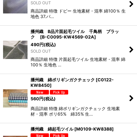
SOLD OUT
商品詳細 特徴 ドビー 生地素材・混率 綿100％ 生
地色 37.パ…
播州織 B品片面起毛ツイル 千鳥柄 ブラッ
ク
[
B-C0095-KW4569-02A
]
490
円
(税込)
SOLD OUT
商品詳細 特徴 片面起毛ツイル 生地素材・混率 綿
100％ 生地色 …
播州織 綿ポリギンガクチェック
[
C0122-
KW8450
]
560
円
(税込)
商品詳細 特徴 綿ポリギンガクチェック 生地素
材・混率 ポリ65% 綿35% 生…
播州織 綿起毛ツイル
[
M0109-KW8388
]