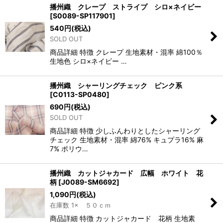
播州織 クレープ ストライプ シロ×ネイビー
[
S0089-SP117901
]
540
円
(税込)
SOLD OUT
商品詳細 特徴 クレープ 生地素材・混率 綿100％
生地色 シロ×ネイビー …
播州織 シャーリングチェック ピンク系
[
C0113-SP0480
]
690
円
(税込)
SOLD OUT
商品詳細 特徴 少しふんわりとしたシャーリング
チェック 生地素材・混率 綿76% キュプラ16% 麻
7% ポリウ…
播州織 カットジャカード 広幅 ホワイト 花
柄
[
J0089-SM6692
]
1,090
円
(税込)
在庫数 1× ５０ｃｍ
商品詳細 特徴 カットジャカード 花柄 生地素