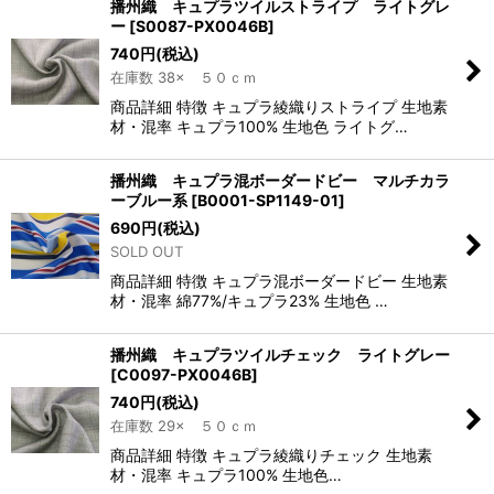
播州織 キュプラツイルストライプ ライトグレ
ー
[
S0087-PX0046B
]
740
円
(税込)
在庫数 38× ５０ｃｍ
商品詳細 特徴 キュプラ綾織りストライプ 生地素
材・混率 キュプラ100% 生地色 ライトグ…
播州織 キュプラ混ボーダードビー マルチカラ
ーブルー系
[
B0001-SP1149-01
]
690
円
(税込)
SOLD OUT
商品詳細 特徴 キュプラ混ボーダードビー 生地素
材・混率 綿77%/キュプラ23% 生地色 …
播州織 キュプラツイルチェック ライトグレー
[
C0097-PX0046B
]
740
円
(税込)
在庫数 29× ５０ｃｍ
商品詳細 特徴 キュプラ綾織りチェック 生地素
材・混率 キュプラ100% 生地色…