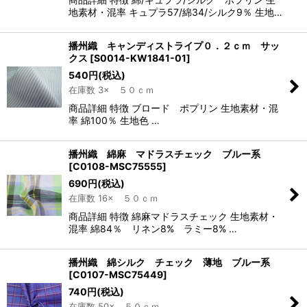
地素材・混率 キュプラ57/綿34/シルク9％ 生地…
播州織 キャンディストライプ０．２ｃｍ サッ
クス
[
S0014-KW1841-01
]
540
円
(税込)
在庫数 3× ５０ｃｍ
商品詳細 特徴 ブロード ポプリン 生地素材・混
率 綿100％ 生地色 …
播州織 綿麻 マドラスチェック ブルー系
[
C0108-MSC75555
]
690
円
(税込)
在庫数 16× ５０ｃｍ
商品詳細 特徴 綿麻マドラスチェック 生地素材・
混率 綿84％ リネン8% ラミー8% …
播州織 綿シルク チェック 薄地 ブルー系
[
C0107-MSC75449
]
740
円
(税込)
在庫数 50× ５０ｃｍ