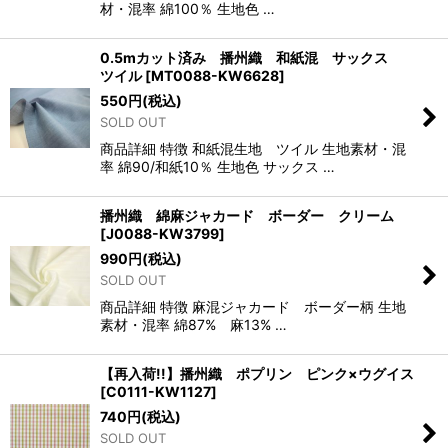
材・混率 綿100％ 生地色 …
0.5mカット済み 播州織 和紙混 サックス
ツイル
[
MT0088-KW6628
]
550
円
(税込)
SOLD OUT
商品詳細 特徴 和紙混生地 ツイル 生地素材・混
率 綿90/和紙10％ 生地色 サックス …
播州織 綿麻ジャカード ボーダー クリーム
[
J0088-KW3799
]
990
円
(税込)
SOLD OUT
商品詳細 特徴 麻混ジャカード ボーダー柄 生地
素材・混率 綿87% 麻13% …
【再入荷!!】播州織 ポプリン ピンク×ウグイス
[
C0111-KW1127
]
740
円
(税込)
SOLD OUT