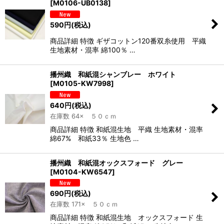
[
M0106-UB0138
]
590
円
(税込)
商品詳細 特徴 ギザコットン120番双糸使用 平織
生地素材・混率 綿100％ …
播州織 和紙混シャンブレー ホワイト
[
M0105-KW7998
]
640
円
(税込)
在庫数 64× ５０ｃｍ
商品詳細 特徴 和紙混生地 平織 生地素材・混率
綿67% 和紙33％ 生地色 …
播州織 和紙混オックスフォード グレー
[
M0104-KW6547
]
690
円
(税込)
在庫数 171× ５０ｃｍ
商品詳細 特徴 和紙混生地 オックスフォード 生