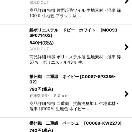
SOLD OUT
商品詳細 特徴 片面起毛ツイル 生地素材・混率 綿
100％ 生地色 ブラック系 …
綿ポリエステル ドビー ホワイト
[
M0093-
SP071402
]
540
円
(税込)
SOLD OUT
商品詳細 特徴 ポリエステル混 生地素材・混率 綿
57％ ポリエステル43％ 生…
播州織 二重織 ネイビー
[
C0087-SP3386-
02
]
790
円
(税込)
在庫数 96× ５０ｃｍ
商品詳細 特徴 二重織 抗菌消臭加工 生地素材・
混率 綿100％ 生地色 ネイビー …
播州織 二重織 ベージュ
[
C0088-KW2273
]
740
円
(税込)