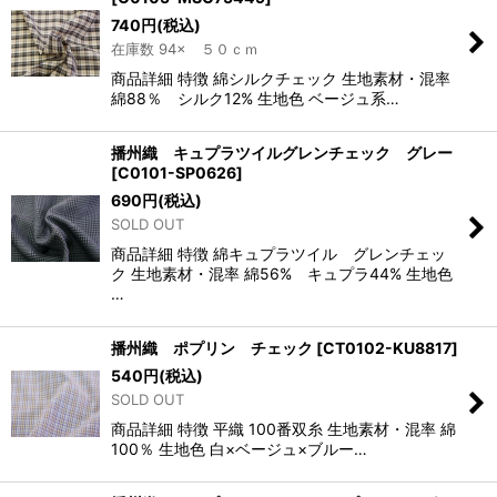
740
円
(税込)
在庫数 94× ５０ｃｍ
商品詳細 特徴 綿シルクチェック 生地素材・混率
綿88％ シルク12% 生地色 ベージュ系…
播州織 キュプラツイルグレンチェック グレー
[
C0101-SP0626
]
690
円
(税込)
SOLD OUT
商品詳細 特徴 綿キュプラツイル グレンチェッ
ク 生地素材・混率 綿56% キュプラ44% 生地色
…
播州織 ポプリン チェック
[
CT0102-KU8817
]
540
円
(税込)
SOLD OUT
商品詳細 特徴 平織 100番双糸 生地素材・混率 綿
100％ 生地色 白×ベージュ×ブルー…