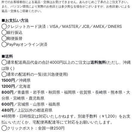
外でのお客様都合による返品・交換はお受けできません。あらかじめご了承の上ご注文下さい。
また、パソコン環境により実際のお色目とは多少異なる場合がございますが、お色目違いによる
返品・交換もご容赦ください。
■お支払い方法
◯クレジットカード決済：VISA／MASTER／JCB／AMEX／DINERS
◯銀行振込
◯郵便振替
◯PayPayオンライン決済
■送料
◯通常配送商品代金の合計4000円以上のご注文は
送料無料
(ただし、沖縄
は除く)
◯通常の配送料の一覧(佐川急便使用)
1500円
／沖縄県
1200円
／北海道
800円
／青森県・岩手県・秋田県・福岡県・佐賀県・長崎県・熊本県・大
分県・宮崎県・鹿児島県
600円
／宮城県・山形県・福島県
480円
／上記以外の都道府県
※時間帯・日時指定は対応いたしかねます。別途手数料（￥1,200）をお支
払いいただくか、宅配便再配達等にて対応をお願いいたします。
◯クリックポスト：全国一律250円