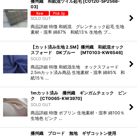
播州織 和紙混ツイル起毛
[
C0120-SP2568-
03
]
SOLD OUT
商品詳細 特徴 和紙混 グレンチェック起毛 生地
素材・混率 綿87% 和紙13％ 生地色 ブ…
【カット済み生地 2.5M】播州織 和紙混オック
スフォード DKブルー
[
MT0103-KW6546
]
SOLD OUT
商品詳細 特徴 和紙混生地 オックスフォード
2.5mカット済み商品 生地素材・混率 綿85% 和
紙15％ …
1mカット済み 播州織 ギンガムチェック ピン
ク
[
CT0065-KW3970
]
SOLD OUT
商品詳細 特徴 ポプリン 生地素材・混率 綿100％
生地色 ピンク …
播州織 ブロード 無地 ギザコットン使用