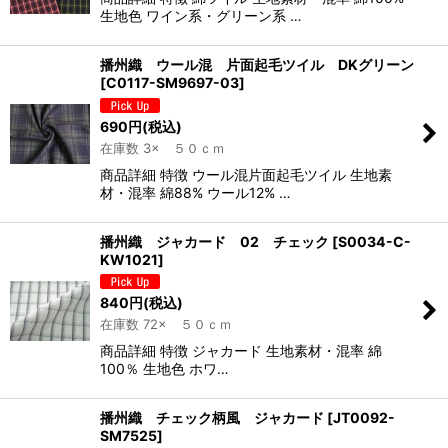
生地色 ワイン系・グリーン系 …
播州織 ウール混 片面起毛ツイル DKグリーン
[
C0117-SM9697-03
]
690
円
(税込)
在庫数 3× ５０ｃｍ
商品詳細 特徴 ウール混片面起毛ツイル 生地素
材・混率 綿88% ウール12% …
播州織 ジャカード 02 チェック
[
S0034-C-
KW1021
]
840
円
(税込)
在庫数 72× ５０ｃｍ
商品詳細 特徴 ジャカード 生地素材・混率 綿
100％ 生地色 ホワ…
播州織 チェック柄風 ジャカード
[
JT0092-
SM7525
]