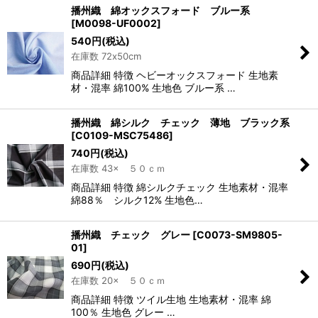
播州織 綿オックスフォード ブルー系
[
M0098-UF0002
]
540
円
(税込)
在庫数 72x50cm
商品詳細 特徴 ヘビーオックスフォード 生地素
材・混率 綿100% 生地色 ブルー系 …
播州織 綿シルク チェック 薄地 ブラック系
[
C0109-MSC75486
]
740
円
(税込)
在庫数 43× ５０ｃｍ
商品詳細 特徴 綿シルクチェック 生地素材・混率
綿88％ シルク12% 生地色…
播州織 チェック グレー
[
C0073-SM9805-
01
]
690
円
(税込)
在庫数 20× ５０ｃｍ
商品詳細 特徴 ツイル生地 生地素材・混率 綿
100％ 生地色 グレー …