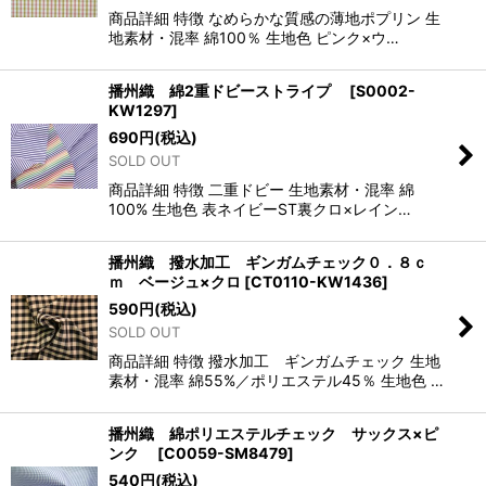
商品詳細 特徴 なめらかな質感の薄地ポプリン 生
地素材・混率 綿100％ 生地色 ピンク×ウ…
播州織 綿2重ドビーストライプ
[
S0002-
KW1297
]
690
円
(税込)
SOLD OUT
商品詳細 特徴 二重ドビー 生地素材・混率 綿
100% 生地色 表ネイビーST裏クロ×レイン…
播州織 撥水加工 ギンガムチェック０．８ｃ
ｍ ベージュ×クロ
[
CT0110-KW1436
]
590
円
(税込)
SOLD OUT
商品詳細 特徴 撥水加工 ギンガムチェック 生地
素材・混率 綿55%／ポリエステル45％ 生地色 …
播州織 綿ポリエステルチェック サックス×ピ
ンク
[
C0059-SM8479
]
540
円
(税込)