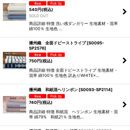
540
円
(税込)
SOLD OUT
商品詳細 特徴 洗い感ダンガリー 生地素材・混率
綿100％ 生地色 …
播州織 全面ドビーストライプ
[
S0095-
SP2576
]
750
円
(税込)
商品詳細 特徴 全面ドビーストライプ 生地素材・
混率 綿100％ 生地色 訳ありWHITE×…
播州織 和紙混ヘリンボン
[
S0093-SP2114
]
740
円
(税込)
商品詳細 特徴 和紙混 ヘリンボン 生地素材・混
率 綿79% 和紙21％ 生地色…