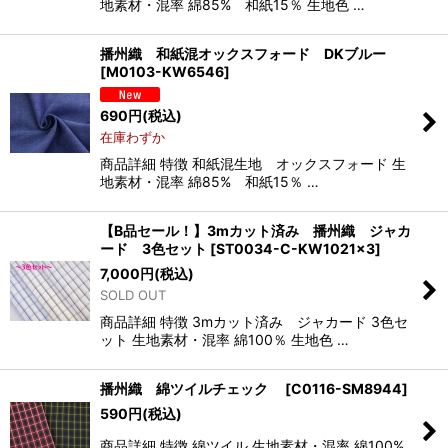
地素材・混率 綿85% 和紙15％ 生地色 …
播州織 和紙混オックスフォード DKブルー
[
M0103-KW6546
]
690
円
(税込)
在庫わずか
商品詳細 特徴 和紙混生地 オックスフォード 生
地素材・混率 綿85% 和紙15％ …
【B品セール！】3mカット済み 播州織 ジャカ
ード 3色セット
[
ST0034-C-KW1021×3
]
7,000
円
(税込)
SOLD OUT
商品詳細 特徴 3mカット済み ジャカード 3色セ
ット 生地素材・混率 綿100％ 生地色 …
播州織 綿ツイルチェック
[
C0116-SM8944
]
590
円
(税込)
商品詳細 特徴 綿ツイル 生地素材・混率 綿100%