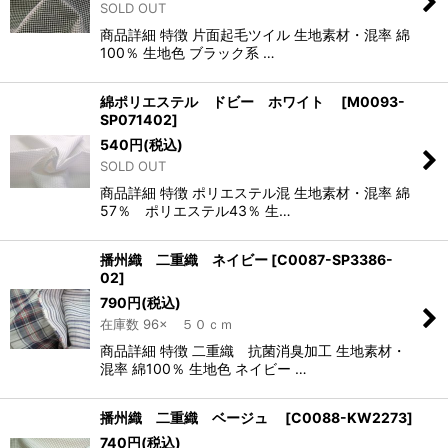
SOLD OUT
商品詳細 特徴 片面起毛ツイル 生地素材・混率 綿
100％ 生地色 ブラック系 …
綿ポリエステル ドビー ホワイト
[
M0093-
SP071402
]
540
円
(税込)
SOLD OUT
商品詳細 特徴 ポリエステル混 生地素材・混率 綿
57％ ポリエステル43％ 生…
播州織 二重織 ネイビー
[
C0087-SP3386-
02
]
790
円
(税込)
在庫数 96× ５０ｃｍ
商品詳細 特徴 二重織 抗菌消臭加工 生地素材・
混率 綿100％ 生地色 ネイビー …
播州織 二重織 ベージュ
[
C0088-KW2273
]
740
円
(税込)