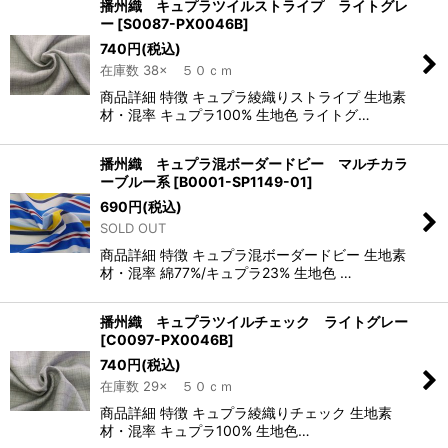
播州織 キュプラツイルストライプ ライトグレ
ー
[
S0087-PX0046B
]
740
円
(税込)
在庫数 38× ５０ｃｍ
商品詳細 特徴 キュプラ綾織りストライプ 生地素
材・混率 キュプラ100% 生地色 ライトグ…
播州織 キュプラ混ボーダードビー マルチカラ
ーブルー系
[
B0001-SP1149-01
]
690
円
(税込)
SOLD OUT
商品詳細 特徴 キュプラ混ボーダードビー 生地素
材・混率 綿77%/キュプラ23% 生地色 …
播州織 キュプラツイルチェック ライトグレー
[
C0097-PX0046B
]
740
円
(税込)
在庫数 29× ５０ｃｍ
商品詳細 特徴 キュプラ綾織りチェック 生地素
材・混率 キュプラ100% 生地色…