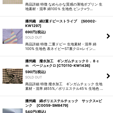
商品詳細 特徴 なめらかな質感の薄地ポプリン 生
地素材・混率 綿100％ 生地色 ピンク×ウ…
播州織 綿2重ドビーストライプ
[
S0002-
KW1297
]
690
円
(税込)
SOLD OUT
商品詳細 特徴 二重ドビー 生地素材・混率 綿
100% 生地色 表ネイビーST裏クロ×レイン…
播州織 撥水加工 ギンガムチェック０．８ｃ
ｍ ベージュ×クロ
[
CT0110-KW1436
]
590
円
(税込)
SOLD OUT
商品詳細 特徴 撥水加工 ギンガムチェック 生地
素材・混率 綿55%／ポリエステル45％ 生地色 …
播州織 綿ポリエステルチェック サックス×ピ
ンク
[
C0059-SM8479
]
540
円
(税込)