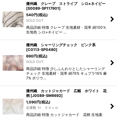
播州織 クレープ ストライプ シロ×ネイビー
[
S0089-SP117901
]
540
円
(税込)
SOLD OUT
商品詳細 特徴 クレープ 生地素材・混率 綿100％
生地色 シロ×ネイビー …
播州織 シャーリングチェック ピンク系
[
C0113-SP0480
]
690
円
(税込)
SOLD OUT
商品詳細 特徴 少しふんわりとしたシャーリング
チェック 生地素材・混率 綿76% キュプラ16% 麻
7% ポリウ…
播州織 カットジャカード 広幅 ホワイト 花
柄
[
J0089-SM6692
]
1,090
円
(税込)
在庫数 1× ５０ｃｍ
商品詳細 特徴 カットジャカード 花柄 生地素