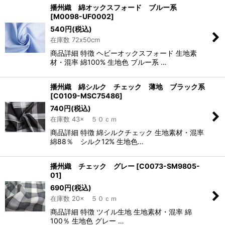
播州織 綿オックスフォード ブルー系
[
M0098-UF0002
]
540
円
(税込)
在庫数 72x50cm
商品詳細 特徴 ヘビーオックスフォード 生地素
材・混率 綿100% 生地色 ブルー系 …
播州織 綿シルク チェック 薄地 ブラック系
[
C0109-MSC75486
]
740
円
(税込)
在庫数 43× ５０ｃｍ
商品詳細 特徴 綿シルクチェック 生地素材・混率
綿88％ シルク12% 生地色…
播州織 チェック グレー
[
C0073-SM9805-
01
]
690
円
(税込)
在庫数 20× ５０ｃｍ
商品詳細 特徴 ツイル生地 生地素材・混率 綿
100％ 生地色 グレー …