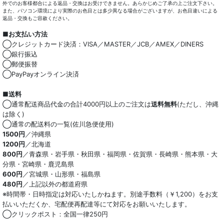
外でのお客様都合による返品・交換はお受けできません。あらかじめご了承の上ご注文下さい。
また、パソコン環境により実際のお色目とは多少異なる場合がございますが、お色目違いによる
返品・交換もご容赦ください。
■お支払い方法
◯クレジットカード決済：VISA／MASTER／JCB／AMEX／DINERS
◯銀行振込
◯郵便振替
◯PayPayオンライン決済
■送料
◯通常配送商品代金の合計4000円以上のご注文は
送料無料
(ただし、沖縄
は除く)
◯通常の配送料の一覧(佐川急便使用)
1500円
／沖縄県
1200円
／北海道
800円
／青森県・岩手県・秋田県・福岡県・佐賀県・長崎県・熊本県・大
分県・宮崎県・鹿児島県
600円
／宮城県・山形県・福島県
480円
／上記以外の都道府県
※時間帯・日時指定は対応いたしかねます。別途手数料（￥1,200）をお支
払いいただくか、宅配便再配達等にて対応をお願いいたします。
◯クリックポスト：全国一律250円