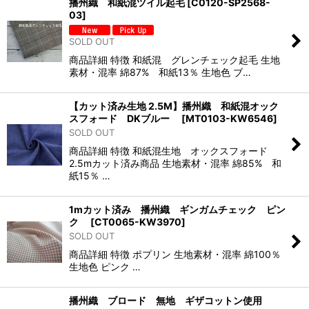
播州織 和紙混ツイル起毛
[
C0120-SP2568-
03
]
SOLD OUT
商品詳細 特徴 和紙混 グレンチェック起毛 生地
素材・混率 綿87% 和紙13％ 生地色 ブ…
【カット済み生地 2.5M】播州織 和紙混オック
スフォード DKブルー
[
MT0103-KW6546
]
SOLD OUT
商品詳細 特徴 和紙混生地 オックスフォード
2.5mカット済み商品 生地素材・混率 綿85% 和
紙15％ …
1mカット済み 播州織 ギンガムチェック ピン
ク
[
CT0065-KW3970
]
SOLD OUT
商品詳細 特徴 ポプリン 生地素材・混率 綿100％
生地色 ピンク …
播州織 ブロード 無地 ギザコットン使用