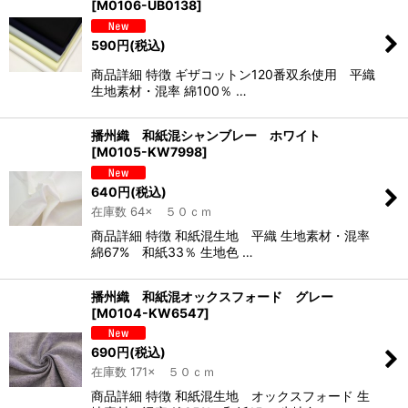
[
M0106-UB0138
]
590
円
(税込)
商品詳細 特徴 ギザコットン120番双糸使用 平織
生地素材・混率 綿100％ …
播州織 和紙混シャンブレー ホワイト
[
M0105-KW7998
]
640
円
(税込)
在庫数 64× ５０ｃｍ
商品詳細 特徴 和紙混生地 平織 生地素材・混率
綿67% 和紙33％ 生地色 …
播州織 和紙混オックスフォード グレー
[
M0104-KW6547
]
690
円
(税込)
在庫数 171× ５０ｃｍ
商品詳細 特徴 和紙混生地 オックスフォード 生