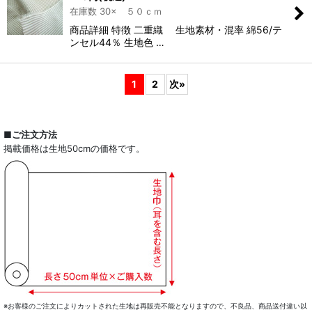
在庫数 30× ５０ｃｍ
商品詳細 特徴 二重織 生地素材・混率 綿56/テ
ンセル44％ 生地色 …
1
2
次
»
■ご注文方法
掲載価格は生地50cmの価格です。
※お客様のご注文によりカットされた生地は再販売不能となりますので、不良品、商品送付違い以