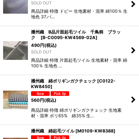
SOLD OUT
商品詳細 特徴 ドビー 生地素材・混率 綿100％ 生
地色 37.パ…
播州織 B品片面起毛ツイル 千鳥柄 ブラッ
ク
[
B-C0095-KW4569-02A
]
490
円
(税込)
SOLD OUT
商品詳細 特徴 片面起毛ツイル 生地素材・混率 綿
100％ 生地色 …
播州織 綿ポリギンガクチェック
[
C0122-
KW8450
]
560
円
(税込)
商品詳細 特徴 綿ポリギンガクチェック 生地素
材・混率 ポリ65% 綿35% 生…
播州織 綿起毛ツイル
[
M0109-KW8388
]