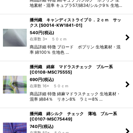
地素材・混率 キュプラ57/綿34/シルク9％ 生地…
播州織 キャンディストライプ０．２ｃｍ サッ
クス
[
S0014-KW1841-01
]
540
円
(税込)
在庫数 3× ５０ｃｍ
商品詳細 特徴 ブロード ポプリン 生地素材・混
率 綿100％ 生地色 …
播州織 綿麻 マドラスチェック ブルー系
[
C0108-MSC75555
]
690
円
(税込)
在庫数 16× ５０ｃｍ
商品詳細 特徴 綿麻マドラスチェック 生地素材・
混率 綿84％ リネン8% ラミー8% …
播州織 綿シルク チェック 薄地 ブルー系
[
C0107-MSC75449
]
740
円
(税込)
在庫数 50× ５０ｃｍ