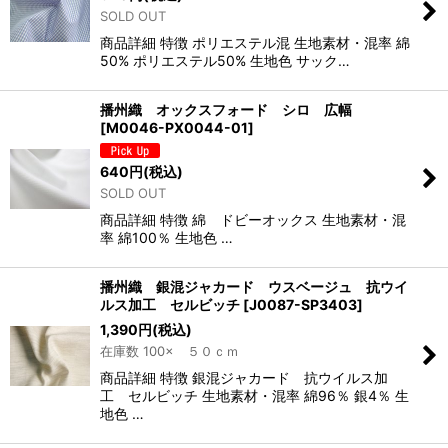
SOLD OUT
商品詳細 特徴 ポリエステル混 生地素材・混率 綿
50% ポリエステル50% 生地色 サック…
播州織 オックスフォード シロ 広幅
[
M0046-PX0044-01
]
640
円
(税込)
SOLD OUT
商品詳細 特徴 綿 ドビーオックス 生地素材・混
率 綿100％ 生地色 …
播州織 銀混ジャカード ウスベージュ 抗ウイ
ルス加工 セルビッチ
[
J0087-SP3403
]
1,390
円
(税込)
在庫数 100× ５０ｃｍ
商品詳細 特徴 銀混ジャカード 抗ウイルス加
工 セルビッチ 生地素材・混率 綿96％ 銀4％ 生
地色 …