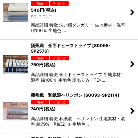
540
円
(税込)
SOLD OUT
商品詳細 特徴 洗い感ダンガリー 生地素材・混率
綿100％ 生地色 …
播州織 全面ドビーストライプ
[
S0095-
SP2576
]
750
円
(税込)
商品詳細 特徴 全面ドビーストライプ 生地素材・
混率 綿100％ 生地色 訳ありWHITE×…
播州織 和紙混ヘリンボン
[
S0093-SP2114
]
740
円
(税込)
商品詳細 特徴 和紙混 ヘリンボン 生地素材・混
率 綿79% 和紙21％ 生地色…