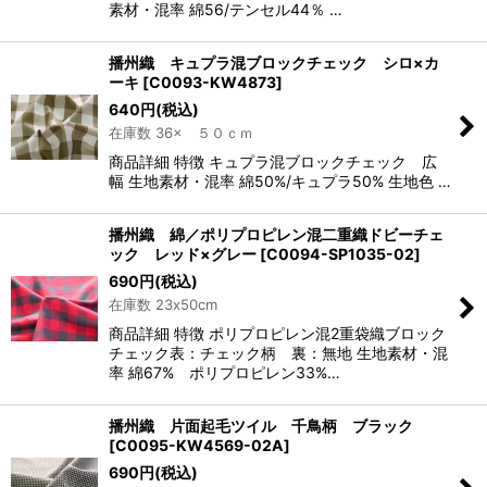
素材・混率 綿56/テンセル44％ …
播州織 キュプラ混ブロックチェック シロ×カ
ーキ
[
C0093-KW4873
]
640
円
(税込)
在庫数 36× ５０ｃｍ
商品詳細 特徴 キュプラ混ブロックチェック 広
幅 生地素材・混率 綿50%/キュプラ50% 生地色 …
播州織 綿／ポリプロピレン混二重織ドビーチェ
ック レッド×グレー
[
C0094-SP1035-02
]
690
円
(税込)
在庫数 23x50cm
商品詳細 特徴 ポリプロピレン混2重袋織ブロック
チェック表：チェック柄 裏：無地 生地素材・混
率 綿67% ポリプロピレン33%…
播州織 片面起毛ツイル 千鳥柄 ブラック
[
C0095-KW4569-02A
]
690
円
(税込)