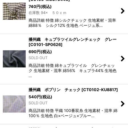
740
円
(税込)
在庫数 94× ５０ｃｍ
商品詳細 特徴 綿シルクチェック 生地素材・混率
綿88％ シルク12% 生地色 ベージュ系…
播州織 キュプラツイルグレンチェック グレー
[
C0101-SP0626
]
690
円
(税込)
SOLD OUT
商品詳細 特徴 綿キュプラツイル グレンチェッ
ク 生地素材・混率 綿56% キュプラ44% 生地色
…
播州織 ポプリン チェック
[
CT0102-KU8817
]
540
円
(税込)
SOLD OUT
商品詳細 特徴 平織 100番双糸 生地素材・混率 綿
100％ 生地色 白×ベージュ×ブルー…