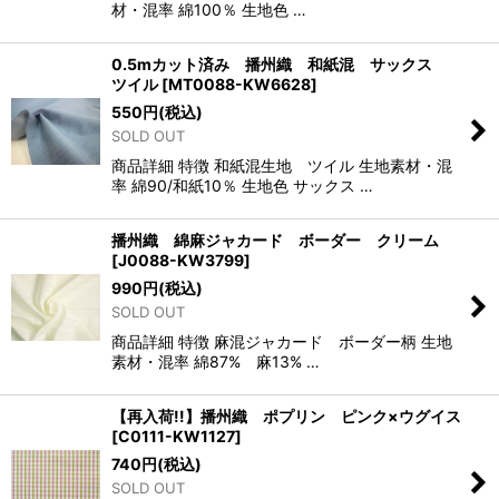
材・混率 綿100％ 生地色 …
0.5mカット済み 播州織 和紙混 サックス
ツイル
[
MT0088-KW6628
]
550
円
(税込)
SOLD OUT
商品詳細 特徴 和紙混生地 ツイル 生地素材・混
率 綿90/和紙10％ 生地色 サックス …
播州織 綿麻ジャカード ボーダー クリーム
[
J0088-KW3799
]
990
円
(税込)
SOLD OUT
商品詳細 特徴 麻混ジャカード ボーダー柄 生地
素材・混率 綿87% 麻13% …
【再入荷!!】播州織 ポプリン ピンク×ウグイス
[
C0111-KW1127
]
740
円
(税込)
SOLD OUT