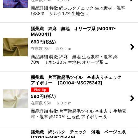
商品詳細 特徴 綿シルクチェック 生地素材・混率
綿88％ シルク12% 生地色…
播州織 綿麻 無地 オリーブ系
[
M0097-
MA0041
]
690
円
(税込)
在庫数 78× ５０ｃｍ
商品詳細 特徴 綿麻 無地 生地素材・混率 綿
70% リネン30％ 生地色 オリーブ系 …
播州織 片面微起毛ツイル 杢糸入りチェック
アイボリー
[
C0104-MSC75343
]
590
円
(税込)
在庫数 96× ５０ｃｍ
商品詳細 特徴 片面微起毛ツイル 杢糸入り 生地素
材・混率 綿100％ 生地色 アイボリー系…
播州織 綿シルク チェック 薄地 ベージュ系
[
C0105-MSC75449
]