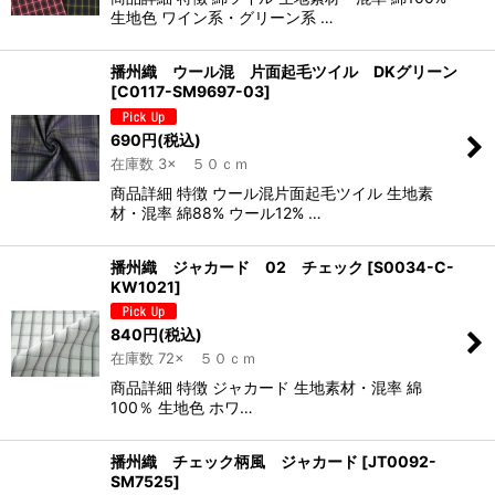
生地色 ワイン系・グリーン系 …
播州織 ウール混 片面起毛ツイル DKグリーン
[
C0117-SM9697-03
]
690
円
(税込)
在庫数 3× ５０ｃｍ
商品詳細 特徴 ウール混片面起毛ツイル 生地素
材・混率 綿88% ウール12% …
播州織 ジャカード 02 チェック
[
S0034-C-
KW1021
]
840
円
(税込)
在庫数 72× ５０ｃｍ
商品詳細 特徴 ジャカード 生地素材・混率 綿
100％ 生地色 ホワ…
播州織 チェック柄風 ジャカード
[
JT0092-
SM7525
]