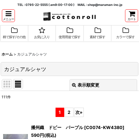
TEL : 0795-22-5555 ( am9:00-17:00 ) MAIL : shop@maruman-inc.jp
メニュー
カート
柄で探す/その他
お気に入り
使用用途で探す
素材で探す
カラーで探す
ホーム
>
カジュアルシャツ
カジュアルシャツ
表示順変更
閉じる
111
件
表示数
:
1
2
次
»
並び順
:
播州織 ドビー パープル
[
C0074-KW4380
]
590
円
(税込)
絞り込む