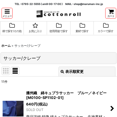
TEL : 0795-22-5555 ( am9:00-17:00 ) MAIL : shop@maruman-inc.jp
メニュー
カート
柄で探す/その他
お気に入り
使用用途で探す
素材で探す
カラーで探す
ホーム
>
サッカー/クレープ
サッカー/クレープ
表示順変更
閉じる
11
件
表示数
:
播州織 綿キュプラサッカー ブルー／ネイビー
[
M0100-SP1102-01
]
並び順
:
640
円
(税込)
SOLD OUT
絞り込む
商品詳細 特徴 綿キュプラサッカー 生地素材・