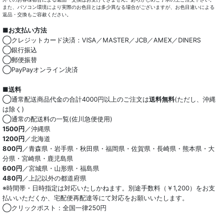
また、パソコン環境により実際のお色目とは多少異なる場合がございますが、お色目違いによる
返品・交換もご容赦ください。
■お支払い方法
◯クレジットカード決済：VISA／MASTER／JCB／AMEX／DINERS
◯銀行振込
◯郵便振替
◯PayPayオンライン決済
■送料
◯通常配送商品代金の合計4000円以上のご注文は
送料無料
(ただし、沖縄
は除く)
◯通常の配送料の一覧(佐川急便使用)
1500円
／沖縄県
1200円
／北海道
800円
／青森県・岩手県・秋田県・福岡県・佐賀県・長崎県・熊本県・大
分県・宮崎県・鹿児島県
600円
／宮城県・山形県・福島県
480円
／上記以外の都道府県
※時間帯・日時指定は対応いたしかねます。別途手数料（￥1,200）をお支
払いいただくか、宅配便再配達等にて対応をお願いいたします。
◯クリックポスト：全国一律250円