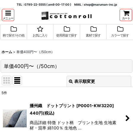
TEL : 0795-22-5555 ( am9:00-17:00 ) MAIL : shop@maruman-inc.jp
メニュー
カート
柄で探す/その他
お気に入り
使用用途で探す
素材で探す
カラーで探す
ホーム
>
単価400円〜（/50cm）
単価400円〜（/50cm）
表示順変更
閉じる
5
件
表示数
:
播州織 ドットプリント
[
P0001-KW3220
]
440
円
(税込)
並び順
:
商品詳細 特徴 ドット柄 プリント生地 生地素
材・混率 綿100％ 生地色 …
絞り込む