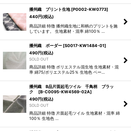
播州織 プリント生地
[
P0002-KW0773
]
440
円
(税込)
商品詳細 特徴 播州織生地に和柄のプリントを施
しています。 生地素材・混率 綿100％ …
播州織 ボーダー
[
S0017-KW1484-01
]
490
円
(税込)
SOLD OUT
商品詳細 特徴 ポリエステル混生地 生地素材・混
率 綿75/ポリエステル25％ 生地色 ベー…
播州織 B品片面起毛ツイル 千鳥柄 ブラッ
ク
[
B-C0095-KW4569-02A
]
490
円
(税込)
SOLD OUT
商品詳細 特徴 片面起毛ツイル 生地素材・混率 綿
100％ 生地色 …