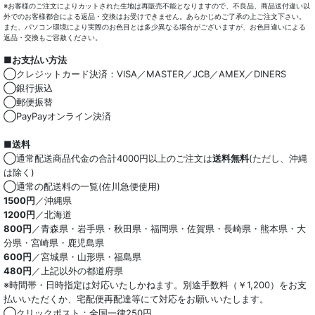
※お客様のご注文によりカットされた生地は再販売不能となりますので、不良品、商品送付違い以
外でのお客様都合による返品・交換はお受けできません。あらかじめご了承の上ご注文下さい。
また、パソコン環境により実際のお色目とは多少異なる場合がございますが、お色目違いによる
返品・交換もご容赦ください。
■お支払い方法
◯クレジットカード決済：VISA／MASTER／JCB／AMEX／DINERS
◯銀行振込
◯郵便振替
◯PayPayオンライン決済
■送料
◯通常配送商品代金の合計4000円以上のご注文は
送料無料
(ただし、沖縄
は除く)
◯通常の配送料の一覧(佐川急便使用)
1500円
／沖縄県
1200円
／北海道
800円
／青森県・岩手県・秋田県・福岡県・佐賀県・長崎県・熊本県・大
分県・宮崎県・鹿児島県
600円
／宮城県・山形県・福島県
480円
／上記以外の都道府県
※時間帯・日時指定は対応いたしかねます。別途手数料（￥1,200）をお支
払いいただくか、宅配便再配達等にて対応をお願いいたします。
◯クリックポスト：全国一律250円