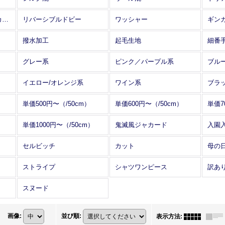
アレンジワインダー カットジャカード
リバーシブルドビー
ワッシャー
ギン
撥水加工
起毛生地
細番
グレー系
ピンク／パープル系
ブル
イエロー/オレンジ系
ワイン系
ブラ
単価500円〜（/50cm）
単価600円〜（/50cm）
単価7
単価1000円〜（/50cm）
鬼滅風ジャカード
入園
セルビッチ
カット
母の
ストライプ
シャツワンピース
訳あ
スヌード
画像
:
並び順
:
表示方法
: