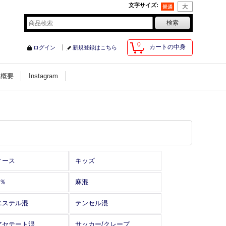
文字サイズ
:
0
カートの中身
ログイン
新規登録はこちら
社概要
Instagram
ィース
キッズ
0％
麻混
エステル混
テンセル混
アセテート混
サッカー/クレープ