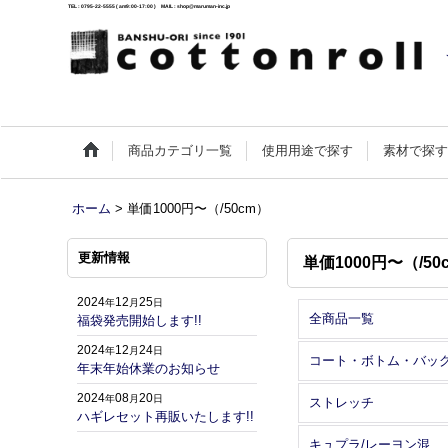
TEL : 0795-22-5555 ( am9:00-17:00 ) MAIL : shop@maruman-inc.jp
商品カテゴリ一覧
使用用途で探す
素材で探
ホーム
>
単価1000円〜（/50cm）
更新情報
単価1000円〜（/50
2024
12
25
年
月
日
全商品一覧
福袋発売開始します!!
2024
12
24
年
月
日
コート・ボトム・バッ
年末年始休業のお知らせ
2024
08
20
年
月
日
ストレッチ
ハギレセット再販いたします!!
キュプラ/レーヨン混