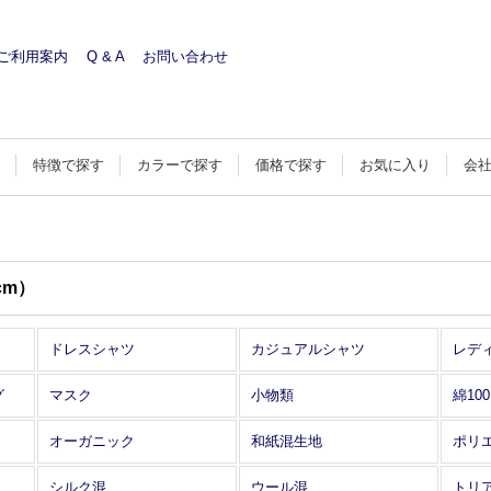
ご利用案内
Q & A
お問い合わせ
す
特徴で探す
カラーで探す
価格で探す
お気に入り
会
cm）
ドレスシャツ
カジュアルシャツ
レデ
グ
マスク
小物類
綿10
オーガニック
和紙混生地
ポリ
シルク混
ウール混
トリ