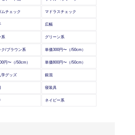
ガムチェック
マドラスチェック
手
広幅
ー系
グリーン系
ック/ブラウン系
単価300円〜（/50cm）
00円〜（/50cm）
単価800円〜（/50cm）
入学グッズ
銀混
日
寝装具
り
ネイビー系