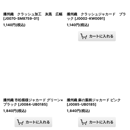
播州織 クラッシュ加工 灰黒 広幅
播州織 クラッシュジャカード ブラ
[
J0070-SM8759-01
]
ック
[
J0002-KW0091
]
1,140
円
(税込)
1,140
円
(税込)
播州織 市松模様ジャカード グリーン×
播州織 麻の葉柄ジャカード ピンク
ブラック
[
J0084-UB0185
]
[
J0085-UB0185
]
1,840
円
(税込)
1,840
円
(税込)