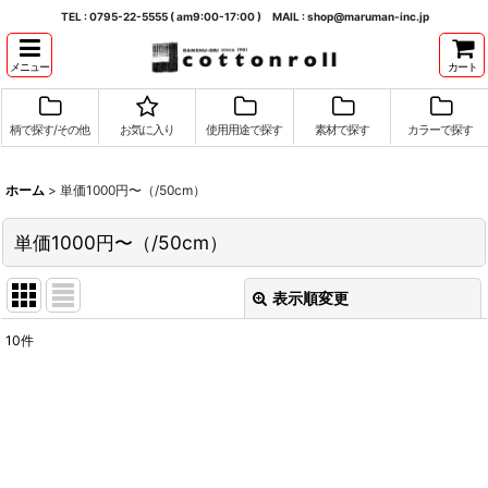
TEL : 0795-22-5555 ( am9:00-17:00 ) MAIL : shop@maruman-inc.jp
メニュー
カート
柄で探す/その他
お気に入り
使用用途で探す
素材で探す
カラーで探す
ホーム
>
単価1000円〜（/50cm）
単価1000円〜（/50cm）
表示順変更
閉じる
10
件
表示数
:
並び順
:
絞り込む