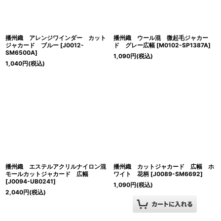
播州織 アレンジワインダー カット
播州織 ウール混 微起毛ジャカー
ジャカード ブルー
[
J0012-
ド グレー広幅
[
M0102-SP1387A
]
SM6500A
]
1,090
円
(税込)
1,040
円
(税込)
播州織 エステルアクリルナイロン混
播州織 カットジャカード 広幅 ホ
モールカットジャカード 広幅
ワイト 花柄
[
J0089-SM6692
]
[
J0094-UB0241
]
1,090
円
(税込)
2,040
円
(税込)