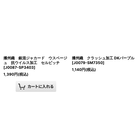
播州織 銀混ジャカード ウスベージ
播州織 クラッシュ加工 DKパープル
ュ 抗ウイルス加工 セルビッチ
[
J0079-SM7350
]
[
J0087-SP3403
]
1,140
円
(税込)
1,390
円
(税込)