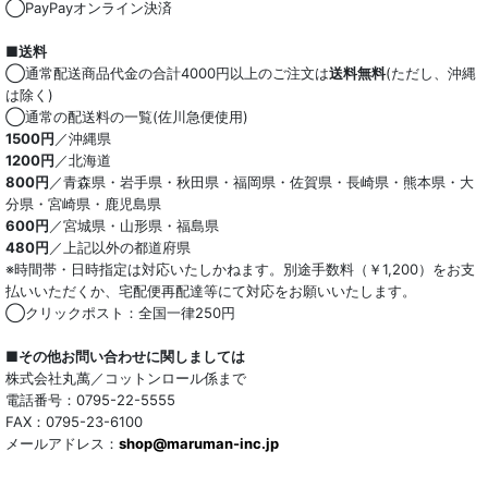
◯PayPayオンライン決済
■送料
◯通常配送商品代金の合計4000円以上のご注文は
送料無料
(ただし、沖縄
は除く)
◯通常の配送料の一覧(佐川急便使用)
1500円
／沖縄県
1200円
／北海道
800円
／青森県・岩手県・秋田県・福岡県・佐賀県・長崎県・熊本県・大
分県・宮崎県・鹿児島県
600円
／宮城県・山形県・福島県
480円
／上記以外の都道府県
※時間帯・日時指定は対応いたしかねます。別途手数料（￥1,200）をお支
払いいただくか、宅配便再配達等にて対応をお願いいたします。
◯クリックポスト：全国一律250円
■その他お問い合わせに関しましては
株式会社丸萬／コットンロール係まで
電話番号：0795-22-5555
FAX：0795-23-6100
メールアドレス：
shop@maruman-inc.jp