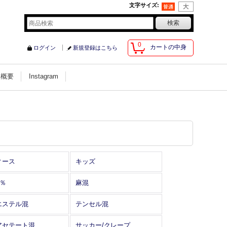
文字サイズ
:
0
カートの中身
ログイン
新規登録はこちら
社概要
Instagram
ィース
キッズ
0％
麻混
エステル混
テンセル混
アセテート混
サッカー/クレープ