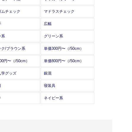
ガムチェック
マドラスチェック
手
広幅
ー系
グリーン系
ック/ブラウン系
単価300円〜（/50cm）
00円〜（/50cm）
単価800円〜（/50cm）
入学グッズ
銀混
日
寝装具
り
ネイビー系