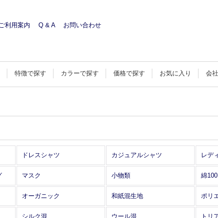
ご利用案内
Q & A
お問い合わせ
す
特徴で探す
カラーで探す
価格で探す
お気に入り
会
ドレスシャツ
カジュアルシャツ
レデ
グ
マスク
小物類
綿10
オーガニック
和紙混生地
ポリ
シルク混
ウール混
トリ