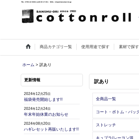
TEL : 0795-22-5555 ( am9:00-17:00 ) MAIL : shop@maruman-inc.jp
商品カテゴリ一覧
使用用途で探す
素材で探
ホーム
>
訳あり
更新情報
訳あり
2024
12
25
年
月
日
全商品一覧
福袋発売開始します!!
2024
12
24
年
月
日
コート・ボトム・バッ
年末年始休業のお知らせ
2024
08
20
年
月
日
ストレッチ
ハギレセット再販いたします!!
キュプラ/レーヨン混