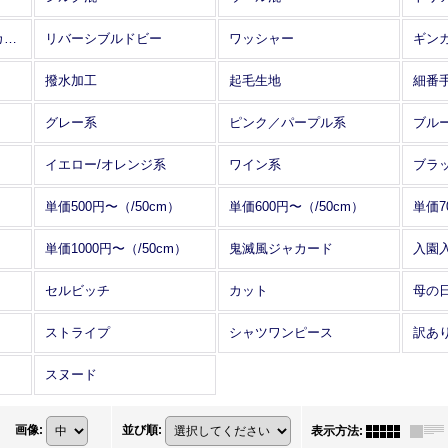
アレンジワインダー カットジャカード
リバーシブルドビー
ワッシャー
ギン
撥水加工
起毛生地
細番
グレー系
ピンク／パープル系
ブル
イエロー/オレンジ系
ワイン系
ブラ
単価500円〜（/50cm）
単価600円〜（/50cm）
単価7
単価1000円〜（/50cm）
鬼滅風ジャカード
入園
セルビッチ
カット
母の
ストライプ
シャツワンピース
訳あ
スヌード
画像
:
並び順
:
表示方法
: