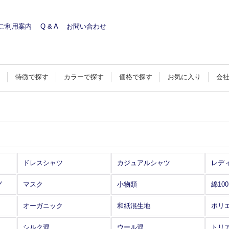
ご利用案内
Q & A
お問い合わせ
す
特徴で探す
カラーで探す
価格で探す
お気に入り
会
ドレスシャツ
カジュアルシャツ
レデ
グ
マスク
小物類
綿10
オーガニック
和紙混生地
ポリ
シルク混
ウール混
トリ