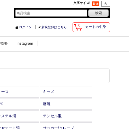
文字サイズ
:
0
カートの中身
ログイン
新規登録はこちら
社概要
Instagram
ィース
キッズ
0％
麻混
エステル混
テンセル混
アセテート混
サッカー/クレープ