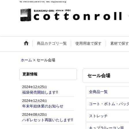
TEL : 0795-22-5555 ( am9:00-17:00 ) MAIL : shop@maruman-inc.jp
商品カテゴリ一覧
使用用途で探す
素材で探
ホーム
>
セール会場
更新情報
セール会場
2024
12
25
年
月
日
全商品一覧
福袋発売開始します!!
2024
12
24
年
月
日
コート・ボトム・バッ
年末年始休業のお知らせ
2024
08
20
年
月
日
ストレッチ
ハギレセット再販いたします!!
キュプラ/レーヨン混