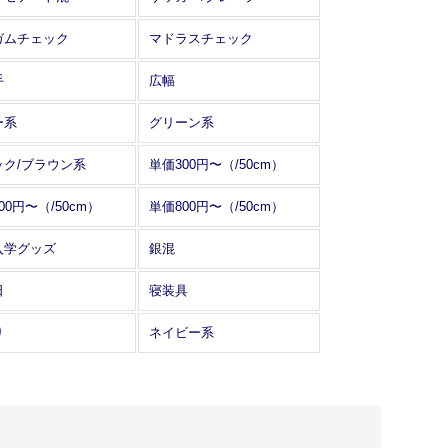
ガムチェック
マドラスチェック
手
広幅
ー系
グリーン系
ック/ブラウン系
単価300円〜（/50cm）
00円〜（/50cm）
単価800円〜（/50cm）
入学グッズ
銀混
日
寝装具
り
ネイビー系