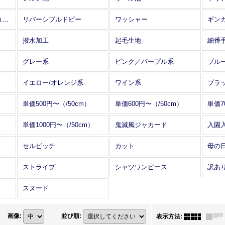
アレンジワインダー カットジャカード
リバーシブルドビー
ワッシャー
ギン
撥水加工
起毛生地
細番
グレー系
ピンク／パープル系
ブル
イエロー/オレンジ系
ワイン系
ブラ
単価500円〜（/50cm）
単価600円〜（/50cm）
単価7
単価1000円〜（/50cm）
鬼滅風ジャカード
入園
セルビッチ
カット
母の
ストライプ
シャツワンピース
訳あ
スヌード
画像
:
並び順
:
表示方法
: