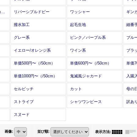
アレンジワインダー カットジャカード
リバーシブルドビー
ワッシャー
ギン
撥水加工
起毛生地
細番
グレー系
ピンク／パープル系
ブル
イエロー/オレンジ系
ワイン系
ブラ
単価500円〜（/50cm）
単価600円〜（/50cm）
単価7
単価1000円〜（/50cm）
鬼滅風ジャカード
入園
セルビッチ
カット
母の
ストライプ
シャツワンピース
訳あ
スヌード
画像
:
並び順
:
表示方法
: