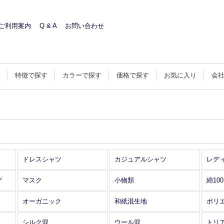
ご利用案内
Q & A
お問い合わせ
す
特徴で探す
カラーで探す
価格で探す
お気に入り
会
ドレスシャツ
カジュアルシャツ
レデ
グ
マスク
小物類
綿10
オーガニック
和紙混生地
ポリ
シルク混
ウール混
トリ