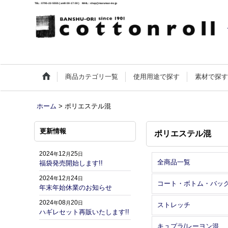
TEL : 0795-22-5555 ( am9:00-17:00 ) MAIL : shop@maruman-inc.jp
商品カテゴリ一覧
使用用途で探す
素材で探
ホーム
>
ポリエステル混
更新情報
ポリエステル混
2024
12
25
年
月
日
全商品一覧
福袋発売開始します!!
2024
12
24
年
月
日
コート・ボトム・バッ
年末年始休業のお知らせ
2024
08
20
年
月
日
ストレッチ
ハギレセット再販いたします!!
キュプラ/レーヨン混