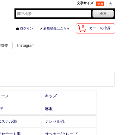
文字サイズ
:
0
カートの中身
ログイン
新規登録はこちら
社概要
Instagram
ィース
キッズ
0％
麻混
エステル混
テンセル混
アセテート混
サッカー/クレープ