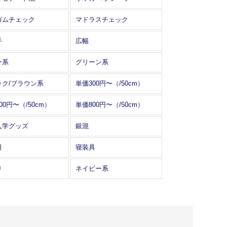
ガムチェック
マドラスチェック
手
広幅
ー系
グリーン系
ック/ブラウン系
単価300円〜（/50cm）
00円〜（/50cm）
単価800円〜（/50cm）
入学グッズ
銀混
日
寝装具
り
ネイビー系