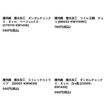
播州織 撥水加工 ギンガムチェック
播州織 撥水加工 ツイル 広幅 チョ
０．８ｃｍ ベージュ×クロ
コ
[
M0032-KW1159R1
]
[
CT0110-KW1436
]
790
円
(税込)
590
円
(税込)
播州織 撥水加工 ストレッチストラ
播州織 撥水加工 ギンガムチェック
イプ
[
S0007-KW0639
]
０．８ｃｍ 白×黒
[
C0005-
KW1436
]
590
円
(税込)
590
円
(税込)