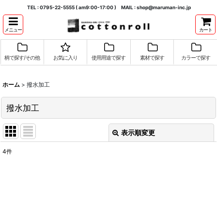
TEL : 0795-22-5555 ( am9:00-17:00 ) MAIL : shop@maruman-inc.jp
メニュー
カート
柄で探す/その他
お気に入り
使用用途で探す
素材で探す
カラーで探す
ホーム
>
撥水加工
撥水加工
表示順変更
閉じる
4
件
表示数
:
並び順
:
絞り込む