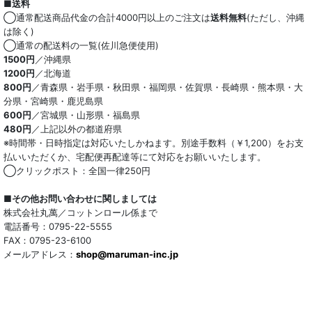
■送料
◯通常配送商品代金の合計4000円以上のご注文は
送料無料
(ただし、沖縄
は除く)
◯通常の配送料の一覧(佐川急便使用)
1500円
／沖縄県
1200円
／北海道
800円
／青森県・岩手県・秋田県・福岡県・佐賀県・長崎県・熊本県・大
分県・宮崎県・鹿児島県
600円
／宮城県・山形県・福島県
480円
／上記以外の都道府県
※時間帯・日時指定は対応いたしかねます。別途手数料（￥1,200）をお支
払いいただくか、宅配便再配達等にて対応をお願いいたします。
◯クリックポスト：全国一律250円
■その他お問い合わせに関しましては
株式会社丸萬／コットンロール係まで
電話番号：0795-22-5555
FAX：0795-23-6100
メールアドレス：
shop@maruman-inc.jp