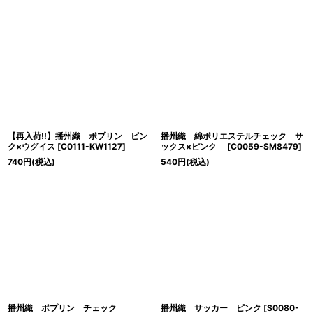
【再入荷!!】播州織 ポプリン ピン
播州織 綿ポリエステルチェック サ
ク×ウグイス
[
C0111-KW1127
]
ックス×ピンク
[
C0059-SM8479
]
740
円
(税込)
540
円
(税込)
播州織 ポプリン チェック
播州織 サッカー ピンク
[
S0080-