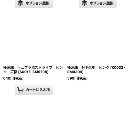
播州織 キュプラ混ストライプ ピン
播州織 起毛生地 ピンク
[
K0032-
ク 広幅
[
S0015-SM9798
]
SM4309
]
640
円
(税込)
590
円
(税込)