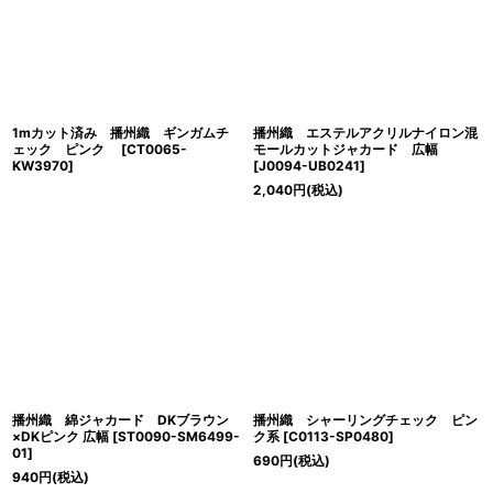
1mカット済み 播州織 ギンガムチ
播州織 エステルアクリルナイロン混
ェック ピンク
[
CT0065-
モールカットジャカード 広幅
KW3970
]
[
J0094-UB0241
]
2,040
円
(税込)
播州織 綿ジャカード DKブラウン
播州織 シャーリングチェック ピン
×DKピンク 広幅
[
ST0090-SM6499-
ク系
[
C0113-SP0480
]
01
]
690
円
(税込)
940
円
(税込)