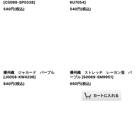
[
C0099-SP0338
]
KU7054
]
540
円
(税込)
540
円
(税込)
播州織 ジャカード パープル
播州織 ストレッチ レーヨン混 パ
[
J0056-KW4206
]
ープル
[
S0069-SM9951
]
840
円
(税込)
690
円
(税込)