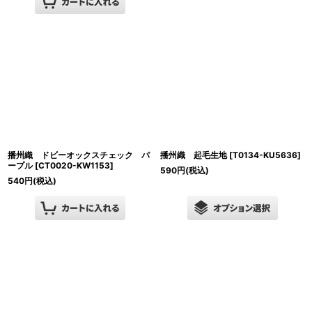
播州織 ドビーオックスチェック パ
播州織 起毛生地
[
T0134-KU5636
]
ープル
[
CT0020-KW1153
]
590
円
(税込)
540
円
(税込)