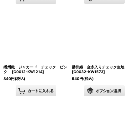
播州織 ジャカード チェック ピン
播州織 金糸入りチェック生地
ク
[
C0012-KW1214
]
[
C0032-KW1573
]
840
円
(税込)
540
円
(税込)