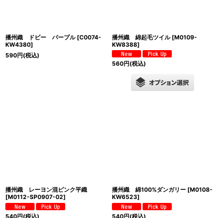
播州織 ドビー パープル
[
C0074-
播州織 綿起毛ツイル
[
M0109-
KW4380
]
KW8388
]
590
円
(税込)
560
円
(税込)
播州織 レーヨン混ピンク平織
播州織 綿100%ダンガリー
[
M0108-
[
M0112-SP0907-02
]
KW6523
]
540
円
(税込)
540
円
(税込)