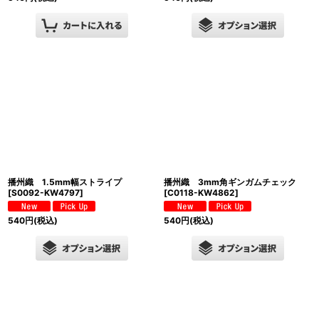
播州織 1.5mm幅ストライプ
播州織 3mm角ギンガムチェック
[
S0092-KW4797
]
[
C0118-KW4862
]
540
円
(税込)
540
円
(税込)