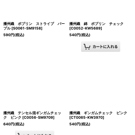
播州織 ポプリン ストライプ パー
播州織 綿 ポプリン チェック
プル
[
S0061-SM9158
]
[
C0052-KW5689
]
590
円
(税込)
540
円
(税込)
播州織 テンセル混ギンガムチェッ
播州織 ギンガムチェック ピンク
ク ピンク
[
C0056-SM9709
]
[
CT0065-KW3970
]
640
円
(税込)
540
円
(税込)