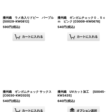
播州織 ラメ糸入りドビー パープル
播州織 ギンガムチェック０．５ｃ
[
S0029-KW0812
]
ｍ ピンク
[
C0009-KW0678
]
590
円
(税込)
540
円
(税込)
播州織 ギンガムチェック サックス
播州織 UVカット加工
[
S0045-
[
C0030-KW2020
]
KW3435
]
540
円
(税込)
640
円
(税込)