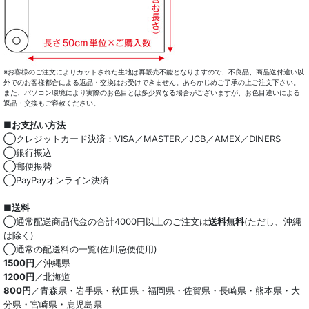
※お客様のご注文によりカットされた生地は再販売不能となりますので、不良品、商品送付違い以
外でのお客様都合による返品・交換はお受けできません。あらかじめご了承の上ご注文下さい。
また、パソコン環境により実際のお色目とは多少異なる場合がございますが、お色目違いによる
返品・交換もご容赦ください。
■お支払い方法
◯クレジットカード決済：VISA／MASTER／JCB／AMEX／DINERS
◯銀行振込
◯郵便振替
◯PayPayオンライン決済
■送料
◯通常配送商品代金の合計4000円以上のご注文は
送料無料
(ただし、沖縄
は除く)
◯通常の配送料の一覧(佐川急便使用)
1500円
／沖縄県
1200円
／北海道
800円
／青森県・岩手県・秋田県・福岡県・佐賀県・長崎県・熊本県・大
分県・宮崎県・鹿児島県