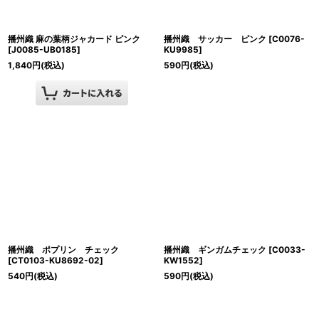
播州織 麻の葉柄ジャカード ピンク
播州織 サッカー ピンク
[
C0076-
[
J0085-UB0185
]
KU9985
]
1,840
円
(税込)
590
円
(税込)
播州織 ポプリン チェック
播州織 ギンガムチェック
[
C0033-
[
CT0103-KU8692-02
]
KW1552
]
540
円
(税込)
590
円
(税込)