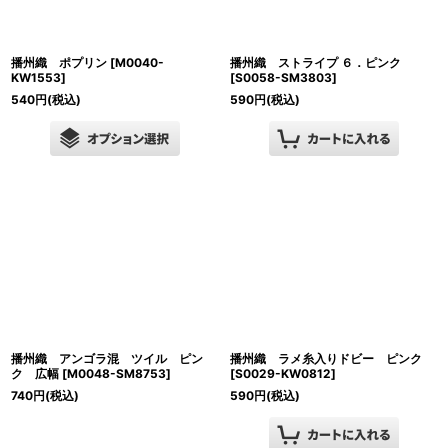
播州織 ポプリン
[
M0040-
播州織 ストライプ ６．ピンク
KW1553
]
[
S0058-SM3803
]
540
円
(税込)
590
円
(税込)
播州織 アンゴラ混 ツイル ピン
播州織 ラメ糸入りドビー ピンク
ク 広幅
[
M0048-SM8753
]
[
S0029-KW0812
]
740
円
(税込)
590
円
(税込)