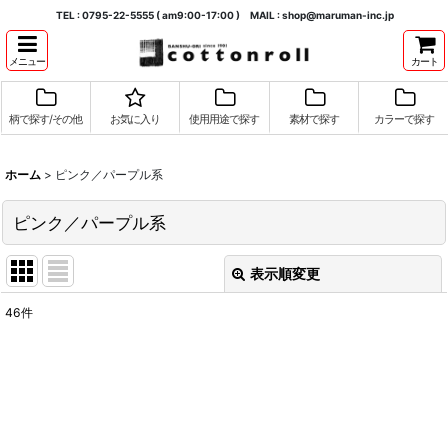
TEL : 0795-22-5555 ( am9:00-17:00 ) MAIL : shop@maruman-inc.jp
メニュー
カート
柄で探す/その他
お気に入り
使用用途で探す
素材で探す
カラーで探す
ホーム
>
ピンク／パープル系
ピンク／パープル系
表示順変更
閉じる
46
件
表示数
:
並び順
:
絞り込む