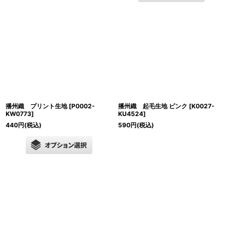
播州織 プリント生地
[
P0002-
播州織 起毛生地 ピンク
[
K0027-
KW0773
]
KU4524
]
440
円
(税込)
590
円
(税込)