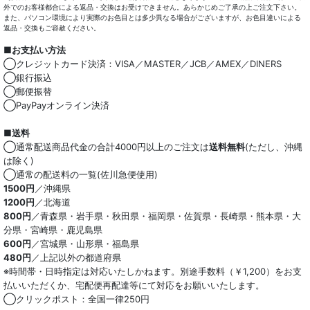
外でのお客様都合による返品・交換はお受けできません。あらかじめご了承の上ご注文下さい。
また、パソコン環境により実際のお色目とは多少異なる場合がございますが、お色目違いによる
返品・交換もご容赦ください。
■お支払い方法
◯クレジットカード決済：VISA／MASTER／JCB／AMEX／DINERS
◯銀行振込
◯郵便振替
◯PayPayオンライン決済
■送料
◯通常配送商品代金の合計4000円以上のご注文は
送料無料
(ただし、沖縄
は除く)
◯通常の配送料の一覧(佐川急便使用)
1500円
／沖縄県
1200円
／北海道
800円
／青森県・岩手県・秋田県・福岡県・佐賀県・長崎県・熊本県・大
分県・宮崎県・鹿児島県
600円
／宮城県・山形県・福島県
480円
／上記以外の都道府県
※時間帯・日時指定は対応いたしかねます。別途手数料（￥1,200）をお支
払いいただくか、宅配便再配達等にて対応をお願いいたします。
◯クリックポスト：全国一律250円