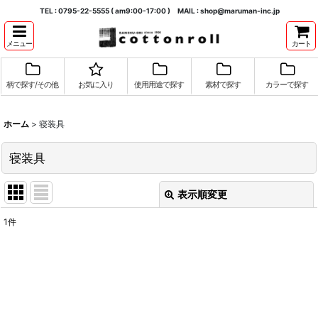
TEL : 0795-22-5555 ( am9:00-17:00 ) MAIL : shop@maruman-inc.jp
メニュー
カート
柄で探す/その他
お気に入り
使用用途で探す
素材で探す
カラーで探す
ホーム
>
寝装具
寝装具
表示順変更
閉じる
1
件
表示数
:
並び順
:
絞り込む