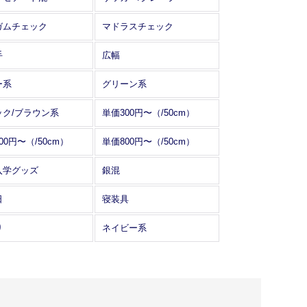
ガムチェック
マドラスチェック
手
広幅
ー系
グリーン系
ック/ブラウン系
単価300円〜（/50cm）
00円〜（/50cm）
単価800円〜（/50cm）
入学グッズ
銀混
日
寝装具
り
ネイビー系