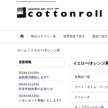
TEL : 0795-22-5555 ( am9:00-17:00 ) MAIL : shop@maruman-inc.jp
商品カテゴリ一覧
使用用途で探す
素材で探
ホーム
>
イエロー/オレンジ系
更新情報
イエロー/オレンジ
2024
12
25
年
月
日
全商品一覧
福袋発売開始します!!
2024
12
24
年
月
日
コート・ボトム・バッ
年末年始休業のお知らせ
2024
08
20
年
月
日
ストレッチ
ハギレセット再販いたします!!
キュプラ/レーヨン混