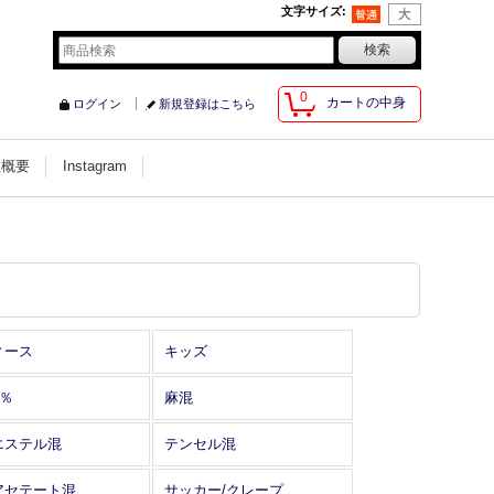
文字サイズ
:
0
カートの中身
ログイン
新規登録はこちら
社概要
Instagram
ィース
キッズ
0％
麻混
エステル混
テンセル混
アセテート混
サッカー/クレープ