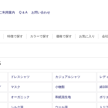
ご利用案内
Q & A
お問い合わせ
す
特徴で探す
カラーで探す
価格で探す
お気に入り
会
系
ドレスシャツ
カジュアルシャツ
レデ
グ
マスク
小物類
綿10
オーガニック
和紙混生地
ポリ
シルク混
ウール混
トリ