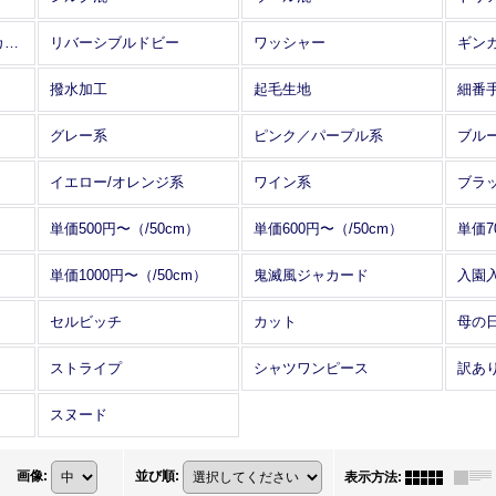
アレンジワインダー カットジャカード
リバーシブルドビー
ワッシャー
ギン
撥水加工
起毛生地
細番
グレー系
ピンク／パープル系
ブル
イエロー/オレンジ系
ワイン系
ブラ
単価500円〜（/50cm）
単価600円〜（/50cm）
単価7
単価1000円〜（/50cm）
鬼滅風ジャカード
入園
セルビッチ
カット
母の
ストライプ
シャツワンピース
訳あ
スヌード
画像
:
並び順
:
表示方法
: