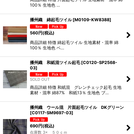
100％ 生地色 …
播州織 綿起毛ツイル
[
M0109-KW8388
]
560
円
(税込)
商品詳細 特徴 綿起毛ツイル 生地素材・混率 綿
100％ 生地色 ベ…
播州織 和紙混ツイル起毛
[
C0120-SP2568-
03
]
SOLD OUT
商品詳細 特徴 和紙混 グレンチェック起毛 生地
素材・混率 綿87% 和紙13％ 生地色 ブ…
播州織 ウール混 片面起毛ツイル DKグリーン
[
C0117-SM9697-03
]
690
円
(税込)
在庫数 3× ５０ｃｍ