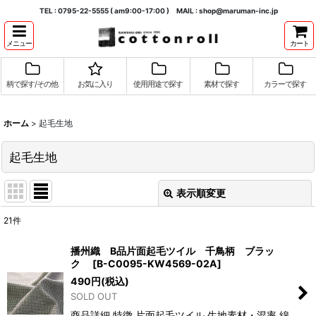
TEL : 0795-22-5555 ( am9:00-17:00 ) MAIL : shop@maruman-inc.jp
メニュー
カート
柄で探す/その他
お気に入り
使用用途で探す
素材で探す
カラーで探す
ホーム
>
起毛生地
起毛生地
表示順変更
閉じる
21
件
表示数
:
播州織 B品片面起毛ツイル 千鳥柄 ブラッ
ク
[
B-C0095-KW4569-02A
]
並び順
:
490
円
(税込)
SOLD OUT
絞り込む
商品詳細 特徴 片面起毛ツイル 生地素材・混率 綿