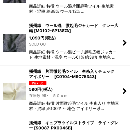
商品詳細 特徴 ウール混片面起毛ツイル 生地素
材・混率 綿88% ウール12% …
播州織 ウール混 微起毛ジャカード グレー広
幅
[
M0102-SP1387A
]
1,090
円
(税込)
SOLD OUT
商品詳細 特徴 ウール混ピーチ起毛広幅ジャカー
ド 生地素材・混率 ウール61% 綿39% 生地色 …
播州織 片面微起毛ツイル 杢糸入りチェック
アイボリー
[
C0104-MSC75343
]
590
円
(税込)
在庫数 96× ５０ｃｍ
商品詳細 特徴 片面微起毛ツイル 杢糸入り 生地素
材・混率 綿100％ 生地色 アイボリー系…
播州織 キュプラツイルストライプ ライトグレ
ー
[
S0087-PX0046B
]