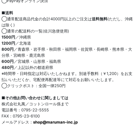
◯PayPayオンライン決済
■送料
◯通常配送商品代金の合計4000円以上のご注文は
送料無料
(ただし、沖縄
は除く)
◯通常の配送料の一覧(佐川急便使用)
1500円
／沖縄県
1200円
／北海道
800円
／青森県・岩手県・秋田県・福岡県・佐賀県・長崎県・熊本県・大
分県・宮崎県・鹿児島県
600円
／宮城県・山形県・福島県
480円
／上記以外の都道府県
※時間帯・日時指定は対応いたしかねます。別途手数料（￥1,200）をお支
払いいただくか、宅配便再配達等にて対応をお願いいたします。
◯クリックポスト：全国一律250円
■その他お問い合わせに関しましては
株式会社丸萬／コットンロール係まで
電話番号：0795-22-5555
FAX：0795-23-6100
メールアドレス：
shop@maruman-inc.jp