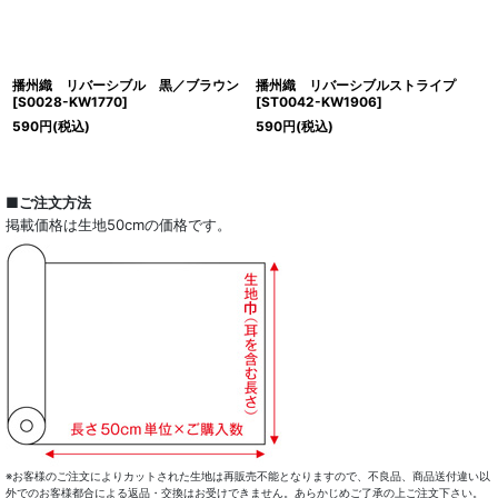
播州織 リバーシブル 黒／ブラウン
播州織 リバーシブルストライプ
[
S0028-KW1770
]
[
ST0042-KW1906
]
590
円
(税込)
590
円
(税込)
■ご注文方法
掲載価格は生地50cmの価格です。
※お客様のご注文によりカットされた生地は再販売不能となりますので、不良品、商品送付違い以
外でのお客様都合による返品・交換はお受けできません。あらかじめご了承の上ご注文下さい。