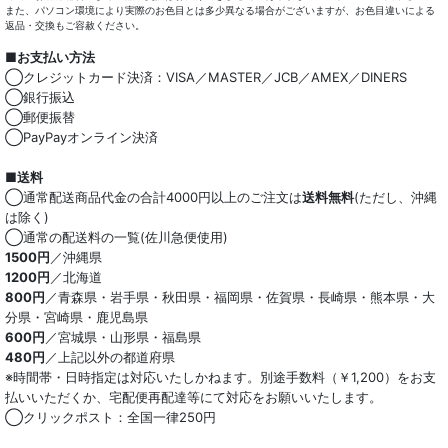
また、パソコン環境により実際のお色目とは多少異なる場合がございますが、お色目違いによる
返品・交換もご容赦ください。
■お支払い方法
◯クレジットカード決済：VISA／MASTER／JCB／AMEX／DINERS
◯銀行振込
◯郵便振替
◯PayPayオンライン決済
■送料
◯通常配送商品代金の合計4000円以上のご注文は
送料無料
(ただし、沖縄
は除く)
◯通常の配送料の一覧(佐川急便使用)
1500円
／沖縄県
1200円
／北海道
800円
／青森県・岩手県・秋田県・福岡県・佐賀県・長崎県・熊本県・大
分県・宮崎県・鹿児島県
600円
／宮城県・山形県・福島県
480円
／上記以外の都道府県
※時間帯・日時指定は対応いたしかねます。別途手数料（￥1,200）をお支
払いいただくか、宅配便再配達等にて対応をお願いいたします。
◯クリックポスト：全国一律250円