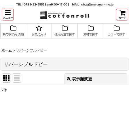
TEL : 0795-22-5555 ( am9:00-17:00 ) MAIL : shop@maruman-inc.jp
メニュー
カート
柄で探す/その他
お気に入り
使用用途で探す
素材で探す
カラーで探す
ホーム
>
リバーシブルドビー
リバーシブルドビー
表示順変更
閉じる
2
件
表示数
:
並び順
:
絞り込む