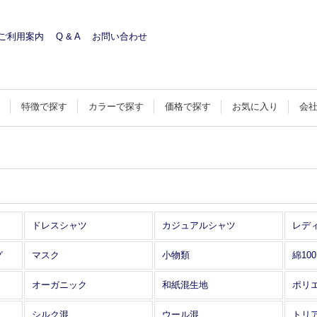
ご利用案内
Q & A
お問い合わせ
す
特徴で探す
カラーで探す
価格で探す
お気に入り
会
ドレスシャツ
カジュアルシャツ
レデ
グ
マスク
小物類
綿10
オーガニック
和紙混生地
ポリ
シルク混
ウール混
トリ