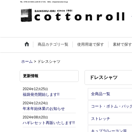
TEL : 0795-22-5555 ( am9:00-17:00 ) MAIL : shop@maruman-inc.jp
商品カテゴリ一覧
使用用途で探す
素材で探
ホーム
>
ドレスシャツ
更新情報
ドレスシャツ
2024
12
25
年
月
日
全商品一覧
福袋発売開始します!!
2024
12
24
年
月
日
コート・ボトム・バッ
年末年始休業のお知らせ
2024
08
20
年
月
日
ストレッチ
ハギレセット再販いたします!!
キュプラ/レーヨン混