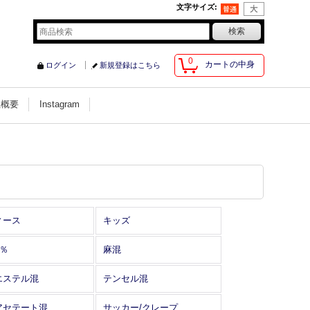
文字サイズ
:
0
カートの中身
ログイン
新規登録はこちら
社概要
Instagram
ィース
キッズ
0％
麻混
エステル混
テンセル混
アセテート混
サッカー/クレープ