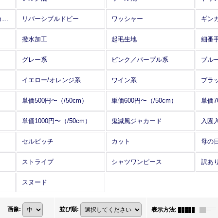
アレンジワインダー カットジャカード
リバーシブルドビー
ワッシャー
ギン
撥水加工
起毛生地
細番
グレー系
ピンク／パープル系
ブル
イエロー/オレンジ系
ワイン系
ブラ
単価500円〜（/50cm）
単価600円〜（/50cm）
単価7
単価1000円〜（/50cm）
鬼滅風ジャカード
入園
セルビッチ
カット
母の
ストライプ
シャツワンピース
訳あ
スヌード
画像
:
並び順
:
表示方法
: