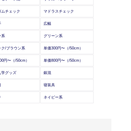
ガムチェック
マドラスチェック
手
広幅
ー系
グリーン系
ック/ブラウン系
単価300円〜（/50cm）
00円〜（/50cm）
単価800円〜（/50cm）
入学グッズ
銀混
日
寝装具
り
ネイビー系