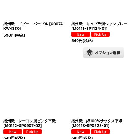
播州織 ドビー パープル
[
C0074-
播州織 キュプラ混シャンブレー
KW4380
]
[
M0111-SP1124-01
]
590
円
(税込)
540
円
(税込)
播州織 レーヨン混ピンク平織
播州織 綿100%サックス平織
[
M0112-SP0907-02
]
[
M0113-SP0523-01
]
540
円
(税込)
540
円
(税込)