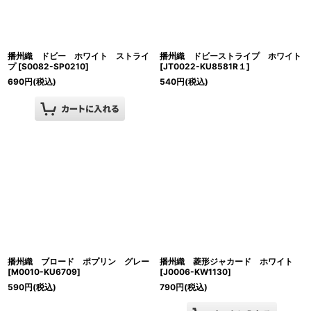
播州織 ドビー ホワイト ストライ
播州織 ドビーストライプ ホワイト
プ
[
S0082-SP0210
]
[
JT0022-KU8581R１
]
690
円
(税込)
540
円
(税込)
播州織 ブロード ポプリン グレー
播州織 菱形ジャカード ホワイト
[
M0010-KU6709
]
[
J0006-KW1130
]
590
円
(税込)
790
円
(税込)