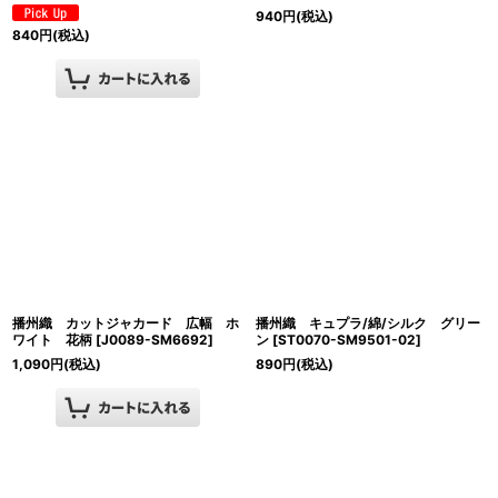
940
円
(税込)
840
円
(税込)
播州織 カットジャカード 広幅 ホ
播州織 キュプラ/綿/シルク グリー
ワイト 花柄
[
J0089-SM6692
]
ン
[
ST0070-SM9501-02
]
1,090
円
(税込)
890
円
(税込)