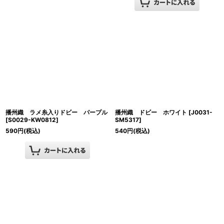
播州織 ラメ糸入りドビー パープル
播州織 ドビー ホワイト
[
J0031-
[
S0029-KW0812
]
SM5317
]
590
円
(税込)
540
円
(税込)