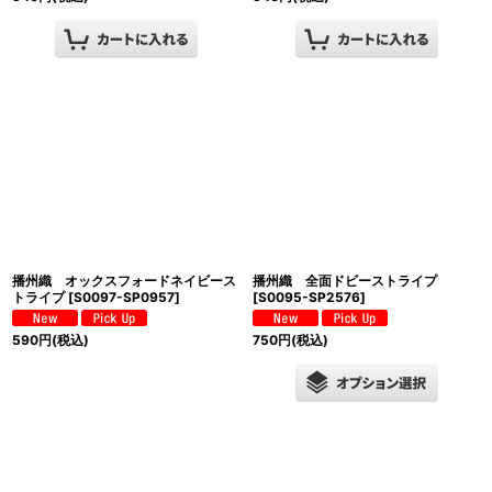
播州織 オックスフォードネイビース
播州織 全面ドビーストライプ
トライプ
[
S0097-SP0957
]
[
S0095-SP2576
]
590
円
(税込)
750
円
(税込)