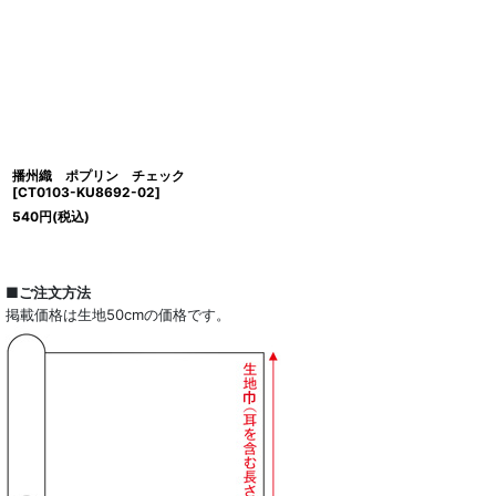
播州織 ポプリン チェック
[
CT0103-KU8692-02
]
540
円
(税込)
■ご注文方法
掲載価格は生地50cmの価格です。