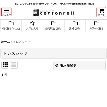
TEL : 0795-22-5555 ( am9:00-17:00 ) MAIL : shop@maruman-inc.jp
メニュー
カート
柄で探す/その他
お気に入り
使用用途で探す
素材で探す
カラーで探す
ホーム
>
ドレスシャツ
ドレスシャツ
表示順変更
閉じる
41
件
表示数
:
並び順
:
絞り込む