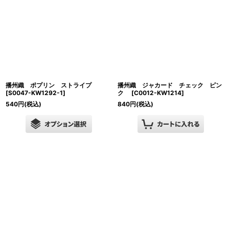
播州織 ポプリン ストライプ
播州織 ジャカード チェック ピン
[
S0047-KW1292-1
]
ク
[
C0012-KW1214
]
540
円
(税込)
840
円
(税込)