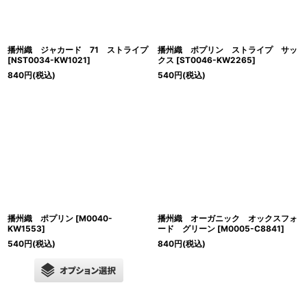
播州織 ジャカード 71 ストライプ
播州織 ポプリン ストライプ サッ
[
NST0034-KW1021
]
クス
[
ST0046-KW2265
]
840
円
(税込)
540
円
(税込)
播州織 ポプリン
[
M0040-
播州織 オーガニック オックスフォ
KW1553
]
ード グリーン
[
M0005-C8841
]
540
円
(税込)
840
円
(税込)