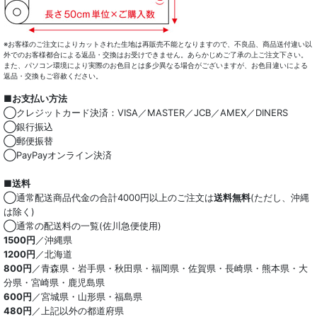
※お客様のご注文によりカットされた生地は再販売不能となりますので、不良品、商品送付違い以
外でのお客様都合による返品・交換はお受けできません。あらかじめご了承の上ご注文下さい。
また、パソコン環境により実際のお色目とは多少異なる場合がございますが、お色目違いによる
返品・交換もご容赦ください。
■お支払い方法
◯クレジットカード決済：VISA／MASTER／JCB／AMEX／DINERS
◯銀行振込
◯郵便振替
◯PayPayオンライン決済
■送料
◯通常配送商品代金の合計4000円以上のご注文は
送料無料
(ただし、沖縄
は除く)
◯通常の配送料の一覧(佐川急便使用)
1500円
／沖縄県
1200円
／北海道
800円
／青森県・岩手県・秋田県・福岡県・佐賀県・長崎県・熊本県・大
分県・宮崎県・鹿児島県
600円
／宮城県・山形県・福島県
480円
／上記以外の都道府県