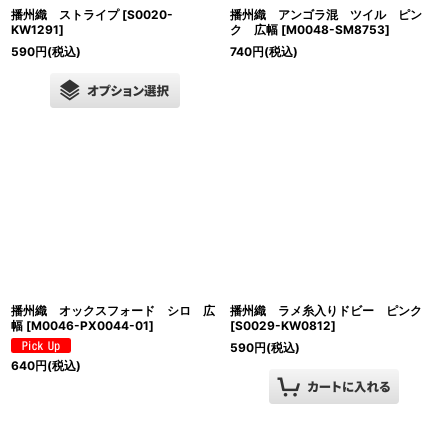
播州織 ストライプ
[
S0020-
播州織 アンゴラ混 ツイル ピン
KW1291
]
ク 広幅
[
M0048-SM8753
]
590
円
(税込)
740
円
(税込)
播州織 オックスフォード シロ 広
播州織 ラメ糸入りドビー ピンク
幅
[
M0046-PX0044-01
]
[
S0029-KW0812
]
590
円
(税込)
640
円
(税込)