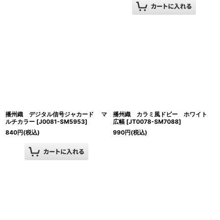
播州織 デジタル信号ジャカード マ
播州織 カラミ風ドビー ホワイト
ルチカラー
[
J0081-SM5953
]
広幅
[
JT0078-SM7088
]
840
円
(税込)
990
円
(税込)