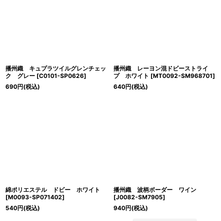
播州織 キュプラツイルグレンチェッ
播州織 レーヨン混ドビーストライ
ク グレー
[
C0101-SP0626
]
プ ホワイト
[
MT0092-SM968701
]
690
円
(税込)
640
円
(税込)
綿ポリエステル ドビー ホワイト
播州織 波柄ボーダー ワイン
[
M0093-SP071402
]
[
J0082-SM7905
]
540
円
(税込)
940
円
(税込)