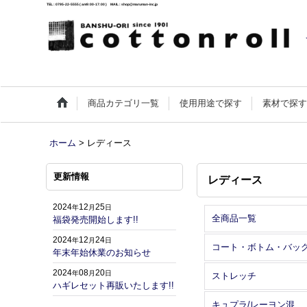
TEL : 0795-22-5555 ( am9:00-17:00 ) MAIL : shop@maruman-inc.jp
商品カテゴリ一覧
使用用途で探す
素材で探
ホーム
>
レディース
更新情報
レディース
2024
12
25
年
月
日
全商品一覧
福袋発売開始します!!
2024
12
24
年
月
日
コート・ボトム・バッ
年末年始休業のお知らせ
2024
08
20
年
月
日
ストレッチ
ハギレセット再販いたします!!
キュプラ/レーヨン混