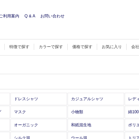
ご利用案内
Q & A
お問い合わせ
す
特徴で探す
カラーで探す
価格で探す
お気に入り
会
ドレスシャツ
カジュアルシャツ
レデ
グ
マスク
小物類
綿10
オーガニック
和紙混生地
ポリ
シルク混
ウール混
トリ