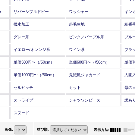
アレンジワインダー カットジャカード
リバーシブルドビー
ワッシャー
ギン
撥水加工
起毛生地
細番
グレー系
ピンク／パープル系
ブル
イエロー/オレンジ系
ワイン系
ブラ
単価500円〜（/50cm）
単価600円〜（/50cm）
単価7
単価1000円〜（/50cm）
鬼滅風ジャカード
入園
セルビッチ
カット
母の
ストライプ
シャツワンピース
訳あ
スヌード
画像
:
並び順
:
表示方法
: