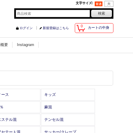
文字サイズ
:
0
カートの中身
ログイン
新規登録はこちら
社概要
Instagram
ィース
キッズ
0％
麻混
エステル混
テンセル混
アセテート混
サッカー/クレープ