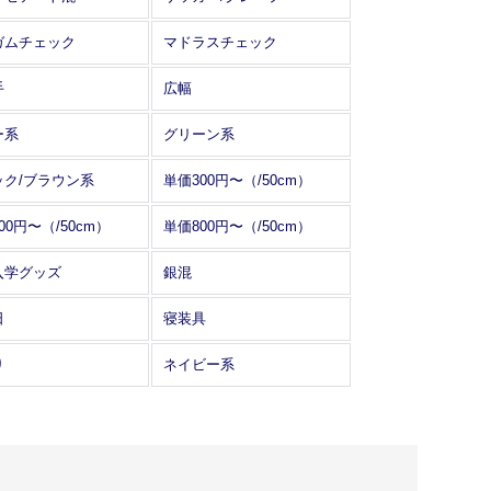
ガムチェック
マドラスチェック
手
広幅
ー系
グリーン系
ック/ブラウン系
単価300円〜（/50cm）
00円〜（/50cm）
単価800円〜（/50cm）
入学グッズ
銀混
日
寝装具
り
ネイビー系