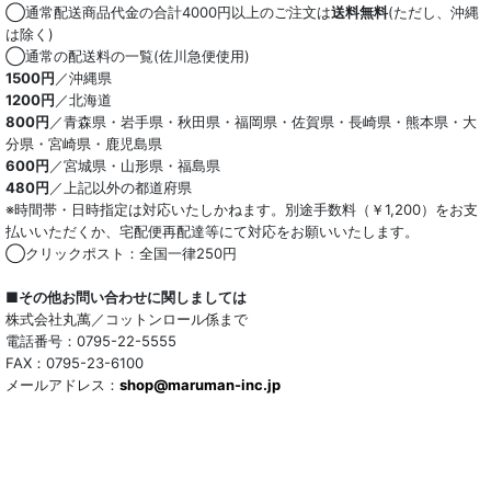
◯通常配送商品代金の合計4000円以上のご注文は
送料無料
(ただし、沖縄
は除く)
◯通常の配送料の一覧(佐川急便使用)
1500円
／沖縄県
1200円
／北海道
800円
／青森県・岩手県・秋田県・福岡県・佐賀県・長崎県・熊本県・大
分県・宮崎県・鹿児島県
600円
／宮城県・山形県・福島県
480円
／上記以外の都道府県
※時間帯・日時指定は対応いたしかねます。別途手数料（￥1,200）をお支
払いいただくか、宅配便再配達等にて対応をお願いいたします。
◯クリックポスト：全国一律250円
■その他お問い合わせに関しましては
株式会社丸萬／コットンロール係まで
電話番号：0795-22-5555
FAX：0795-23-6100
メールアドレス：
shop@maruman-inc.jp