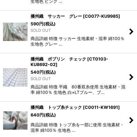
生地色 ピンク …
播州織 サッカー グレー
[
C0077-KU9985
]
590
円
(税込)
SOLD OUT
商品詳細 特徴 サッカー 生地素材・混率 綿100％
生地色 グレー …
播州織 ポプリン チェック
[
CT0103-
KU8692-02
]
540
円
(税込)
SOLD OUT
商品詳細 特徴 平織 80番双糸使用 生地素材・混
率 綿100％ 生地色 白×LTブルー、ブ…
播州織 トップ糸チェック
[
C0011-KW1691
]
640
円
(税込)
商品詳細 特徴 トップ糸を一部に使用 生地素材・
混率 綿100％ 生地色 …