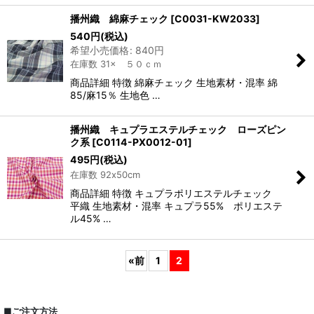
播州織 綿麻チェック
[
C0031-KW2033
]
540
円
(税込)
希望小売価格
:
840
円
在庫数 31× ５０ｃｍ
商品詳細 特徴 綿麻チェック 生地素材・混率 綿
85/麻15％ 生地色 …
播州織 キュプラエステルチェック ローズピン
ク系
[
C0114-PX0012-01
]
495
円
(税込)
在庫数 92x50cm
商品詳細 特徴 キュプラポリエステルチェック
平織 生地素材・混率 キュプラ55% ポリエステ
ル45% …
«
前
1
2
■ご注文方法