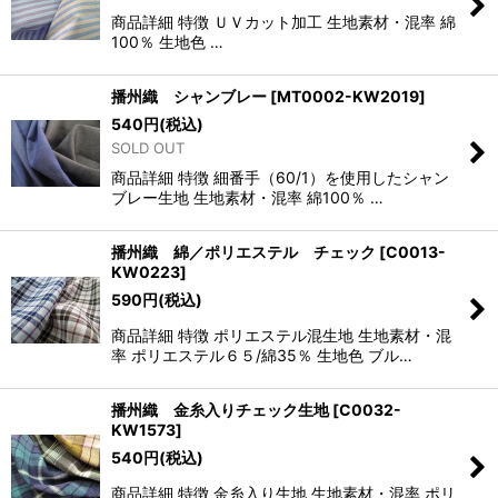
商品詳細 特徴 ＵＶカット加工 生地素材・混率 綿
100％ 生地色 …
播州織 シャンブレー
[
MT0002-KW2019
]
540
円
(税込)
SOLD OUT
商品詳細 特徴 細番手（60/1）を使用したシャン
ブレー生地 生地素材・混率 綿100％ …
播州織 綿／ポリエステル チェック
[
C0013-
KW0223
]
590
円
(税込)
商品詳細 特徴 ポリエステル混生地 生地素材・混
率 ポリエステル６５/綿35％ 生地色 ブル…
播州織 金糸入りチェック生地
[
C0032-
KW1573
]
540
円
(税込)
商品詳細 特徴 金糸入り生地 生地素材・混率 ポリ