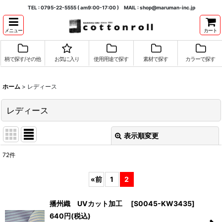
TEL : 0795-22-5555 ( am9:00-17:00 ) MAIL : shop@maruman-inc.jp
メニュー
カート
柄で探す/その他
お気に入り
使用用途で探す
素材で探す
カラーで探す
ホーム
>
レディース
レディース
表示順変更
閉じる
72
件
表示数
:
«
前
1
2
並び順
:
播州織 UVカット加工
[
S0045-KW3435
]
640
円
(税込)
絞り込む