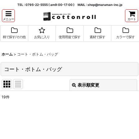
TEL : 0795-22-5555 ( am9:00-17:00 ) MAIL : shop@maruman-inc.jp
メニュー
カート
柄で探す/その他
お気に入り
使用用途で探す
素材で探す
カラーで探す
ホーム
>
コート・ボトム・バッグ
コート・ボトム・バッグ
表示順変更
閉じる
19
件
表示数
:
並び順
:
絞り込む