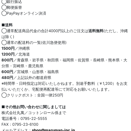
◯銀行振込
◯郵便振替
◯PayPayオンライン決済
■送料
◯通常配送商品代金の合計4000円以上のご注文は
送料無料
(ただし、沖縄
は除く)
◯通常の配送料の一覧(佐川急便使用)
1500円
／沖縄県
1200円
／北海道
800円
／青森県・岩手県・秋田県・福岡県・佐賀県・長崎県・熊本県・大
分県・宮崎県・鹿児島県
600円
／宮城県・山形県・福島県
480円
／上記以外の都道府県
※時間帯・日時指定は対応いたしかねます。別途手数料（￥1,200）をお支
払いいただくか、宅配便再配達等にて対応をお願いいたします。
◯クリックポスト：全国一律250円
■その他お問い合わせに関しましては
株式会社丸萬／コットンロール係まで
電話番号：0795-22-5555
FAX：0795-23-6100
メールアドレス：
shop@maruman-inc.jp