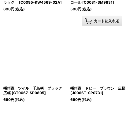
ラック
[
C0095-KW4569-02A
]
コール
[
C0081-SM9831
]
690
円
(税込)
590
円
(税込)
播州織 ツイル 千鳥柄 ブラック
播州織 ドビー ブラウン 広幅
広幅
[
CT0067-SP0805
]
[
J0066T-SP0731
]
690
円
(税込)
690
円
(税込)