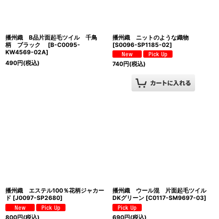
播州織 B品片面起毛ツイル 千鳥
播州織 ニットのような織物
柄 ブラック
[
B-C0095-
[
S0096-SP1185-02
]
KW4569-02A
]
490
円
(税込)
740
円
(税込)
播州織 エステル100％花柄ジャカー
播州織 ウール混 片面起毛ツイル
ド
[
J0097-SP2680
]
DKグリーン
[
C0117-SM9697-03
]
800
円
(税込)
690
円
(税込)