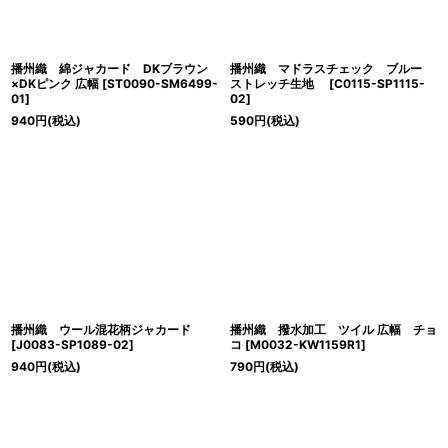
播州織 綿ジャカード DKブラウン
播州織 マドラスチェック ブルー
×DKピンク 広幅
[
ST0090-SM6499-
ストレッチ生地
[
C0115-SP1115-
01
]
02
]
940
円
(税込)
590
円
(税込)
播州織 ウール混花柄ジャカード
播州織 撥水加工 ツイル 広幅 チョ
[
J0083-SP1089-02
]
コ
[
M0032-KW1159R1
]
940
円
(税込)
790
円
(税込)