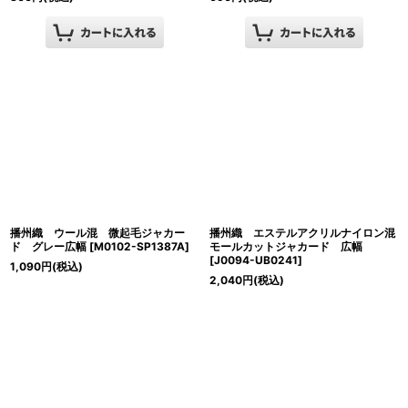
播州織 ウール混 微起毛ジャカー
播州織 エステルアクリルナイロン混
ド グレー広幅
[
M0102-SP1387A
]
モールカットジャカード 広幅
[
J0094-UB0241
]
1,090
円
(税込)
2,040
円
(税込)