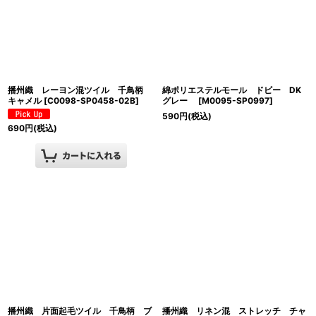
播州織 レーヨン混ツイル 千鳥柄
綿ポリエステルモール ドビー DK
キャメル
[
C0098-SP0458-02B
]
グレー
[
M0095-SP0997
]
590
円
(税込)
690
円
(税込)
播州織 片面起毛ツイル 千鳥柄 ブ
播州織 リネン混 ストレッチ チャ