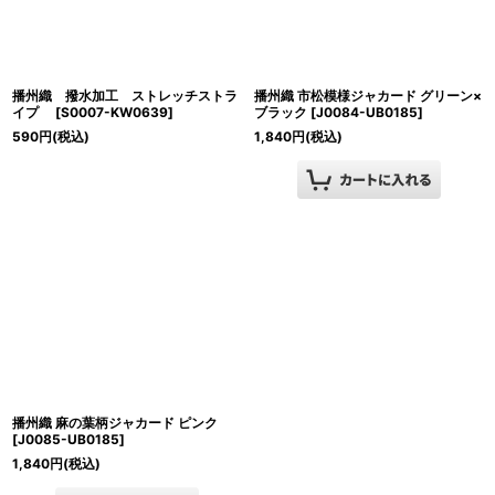
播州織 撥水加工 ストレッチストラ
播州織 市松模様ジャカード グリーン×
イプ
[
S0007-KW0639
]
ブラック
[
J0084-UB0185
]
590
円
(税込)
1,840
円
(税込)
播州織 麻の葉柄ジャカード ピンク
[
J0085-UB0185
]
1,840
円
(税込)