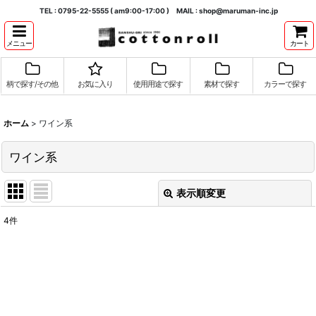
TEL : 0795-22-5555 ( am9:00-17:00 ) MAIL : shop@maruman-inc.jp
メニュー
カート
柄で探す/その他
お気に入り
使用用途で探す
素材で探す
カラーで探す
ホーム
>
ワイン系
ワイン系
表示順変更
閉じる
4
件
表示数
:
並び順
:
絞り込む