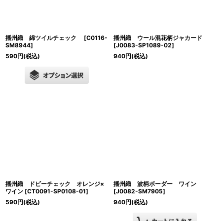
播州織 綿ツイルチェック
[
C0116-
播州織 ウール混花柄ジャカード
SM8944
]
[
J0083-SP1089-02
]
590
円
(税込)
940
円
(税込)
播州織 ドビーチェック オレンジ×
播州織 波柄ボーダー ワイン
ワイン
[
CT0091-SP0108-01
]
[
J0082-SM7905
]
590
円
(税込)
940
円
(税込)