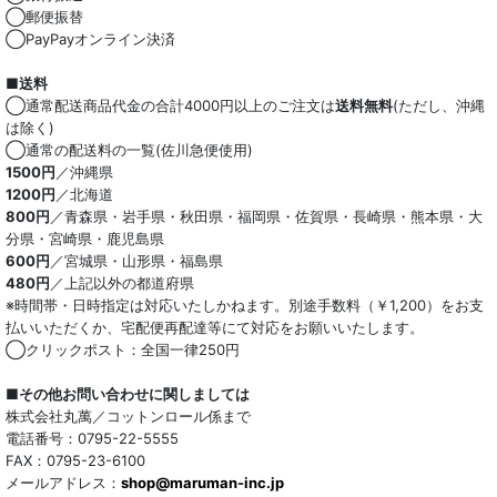
◯郵便振替
◯PayPayオンライン決済
■送料
◯通常配送商品代金の合計4000円以上のご注文は
送料無料
(ただし、沖縄
は除く)
◯通常の配送料の一覧(佐川急便使用)
1500円
／沖縄県
1200円
／北海道
800円
／青森県・岩手県・秋田県・福岡県・佐賀県・長崎県・熊本県・大
分県・宮崎県・鹿児島県
600円
／宮城県・山形県・福島県
480円
／上記以外の都道府県
※時間帯・日時指定は対応いたしかねます。別途手数料（￥1,200）をお支
払いいただくか、宅配便再配達等にて対応をお願いいたします。
◯クリックポスト：全国一律250円
■その他お問い合わせに関しましては
株式会社丸萬／コットンロール係まで
電話番号：0795-22-5555
FAX：0795-23-6100
メールアドレス：
shop@maruman-inc.jp