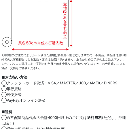
※お客様のご注文によりカットされた生地は再販売不能となりますので、不良品、商品送付違い以
外でのお客様都合による返品・交換はお受けできません。あらかじめご了承の上ご注文下さい。
また、パソコン環境により実際のお色目とは多少異なる場合がございますが、お色目違いによる
返品・交換もご容赦ください。
■お支払い方法
◯クレジットカード決済：VISA／MASTER／JCB／AMEX／DINERS
◯銀行振込
◯郵便振替
◯PayPayオンライン決済
■送料
◯通常配送商品代金の合計4000円以上のご注文は
送料無料
(ただし、沖縄
は除く)