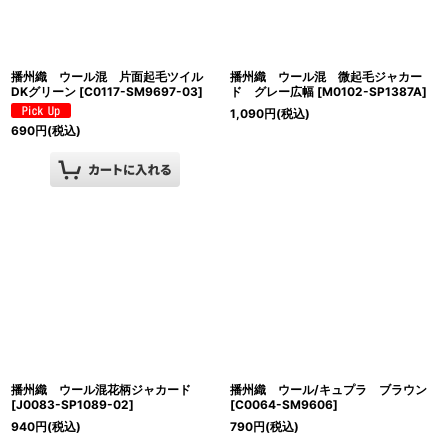
播州織 ウール混 片面起毛ツイル
播州織 ウール混 微起毛ジャカー
DKグリーン
[
C0117-SM9697-03
]
ド グレー広幅
[
M0102-SP1387A
]
1,090
円
(税込)
690
円
(税込)
播州織 ウール混花柄ジャカード
播州織 ウール/キュプラ ブラウン
[
J0083-SP1089-02
]
[
C0064-SM9606
]
940
円
(税込)
790
円
(税込)