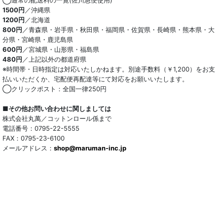
◯通常の配送料の一覧(佐川急便使用)
1500円
／沖縄県
1200円
／北海道
800円
／青森県・岩手県・秋田県・福岡県・佐賀県・長崎県・熊本県・大
分県・宮崎県・鹿児島県
600円
／宮城県・山形県・福島県
480円
／上記以外の都道府県
※時間帯・日時指定は対応いたしかねます。別途手数料（￥1,200）をお支
払いいただくか、宅配便再配達等にて対応をお願いいたします。
◯クリックポスト：全国一律250円
■その他お問い合わせに関しましては
株式会社丸萬／コットンロール係まで
電話番号：0795-22-5555
FAX：0795-23-6100
メールアドレス：
shop@maruman-inc.jp