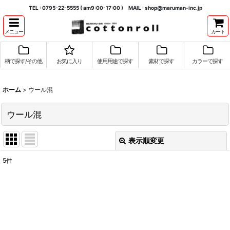
TEL : 0795-22-5555 ( am9:00-17:00 ) MAIL : shop@maruman-inc.jp
メニュー
カート
柄で探す/その他
お気に入り
使用用途で探す
素材で探す
カラーで探す
ホーム
>
ウール混
ウール混
表示順変更
閉じる
5
件
表示数
:
並び順
:
絞り込む