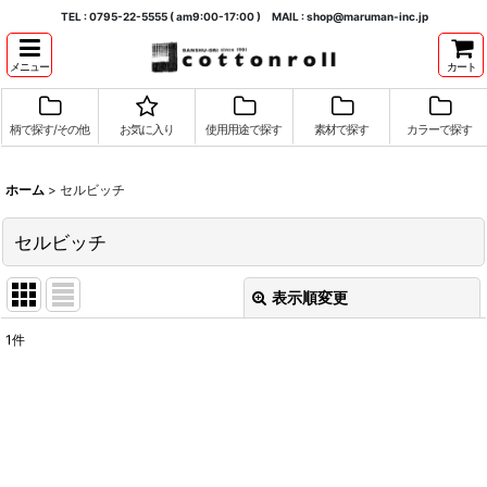
TEL : 0795-22-5555 ( am9:00-17:00 ) MAIL : shop@maruman-inc.jp
メニュー
カート
柄で探す/その他
お気に入り
使用用途で探す
素材で探す
カラーで探す
ホーム
>
セルビッチ
セルビッチ
表示順変更
閉じる
1
件
表示数
:
並び順
:
絞り込む