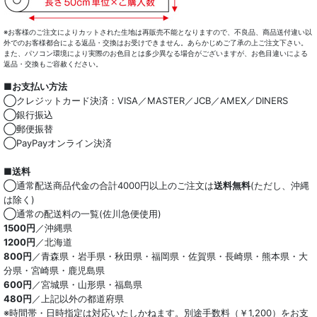
※お客様のご注文によりカットされた生地は再販売不能となりますので、不良品、商品送付違い以
外でのお客様都合による返品・交換はお受けできません。あらかじめご了承の上ご注文下さい。
また、パソコン環境により実際のお色目とは多少異なる場合がございますが、お色目違いによる
返品・交換もご容赦ください。
■お支払い方法
◯クレジットカード決済：VISA／MASTER／JCB／AMEX／DINERS
◯銀行振込
◯郵便振替
◯PayPayオンライン決済
■送料
◯通常配送商品代金の合計4000円以上のご注文は
送料無料
(ただし、沖縄
は除く)
◯通常の配送料の一覧(佐川急便使用)
1500円
／沖縄県
1200円
／北海道
800円
／青森県・岩手県・秋田県・福岡県・佐賀県・長崎県・熊本県・大
分県・宮崎県・鹿児島県
600円
／宮城県・山形県・福島県
480円
／上記以外の都道府県
※時間帯・日時指定は対応いたしかねます。別途手数料（￥1,200）をお支