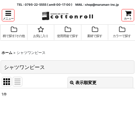
TEL : 0795-22-5555 ( am9:00-17:00 ) MAIL : shop@maruman-inc.jp
メニュー
カート
柄で探す/その他
お気に入り
使用用途で探す
素材で探す
カラーで探す
ホーム
>
シャツワンピース
シャツワンピース
表示順変更
閉じる
1
件
表示数
:
並び順
:
絞り込む