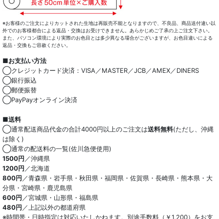
※お客様のご注文によりカットされた生地は再販売不能となりますので、不良品、商品送付違い以
外でのお客様都合による返品・交換はお受けできません。あらかじめご了承の上ご注文下さい。
また、パソコン環境により実際のお色目とは多少異なる場合がございますが、お色目違いによる
返品・交換もご容赦ください。
■お支払い方法
◯クレジットカード決済：VISA／MASTER／JCB／AMEX／DINERS
◯銀行振込
◯郵便振替
◯PayPayオンライン決済
■送料
◯通常配送商品代金の合計4000円以上のご注文は
送料無料
(ただし、沖縄
は除く)
◯通常の配送料の一覧(佐川急便使用)
1500円
／沖縄県
1200円
／北海道
800円
／青森県・岩手県・秋田県・福岡県・佐賀県・長崎県・熊本県・大
分県・宮崎県・鹿児島県
600円
／宮城県・山形県・福島県
480円
／上記以外の都道府県
※時間帯・日時指定は対応いたしかねます。別途手数料（￥1,200）をお支