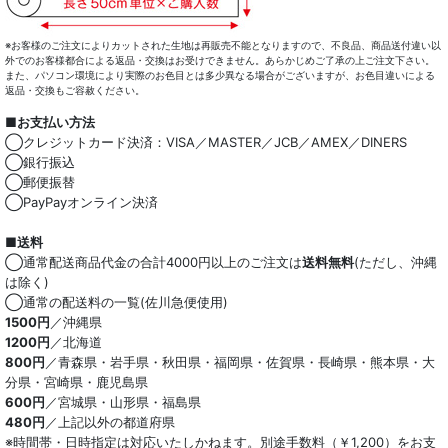
※お客様のご注文によりカットされた生地は再販売不能となりますので、不良品、商品送付違い以
外でのお客様都合による返品・交換はお受けできません。あらかじめご了承の上ご注文下さい。
また、パソコン環境により実際のお色目とは多少異なる場合がございますが、お色目違いによる
返品・交換もご容赦ください。
■お支払い方法
◯クレジットカード決済：VISA／MASTER／JCB／AMEX／DINERS
◯銀行振込
◯郵便振替
◯PayPayオンライン決済
■送料
◯通常配送商品代金の合計4000円以上のご注文は
送料無料
(ただし、沖縄
は除く)
◯通常の配送料の一覧(佐川急便使用)
1500円
／沖縄県
1200円
／北海道
800円
／青森県・岩手県・秋田県・福岡県・佐賀県・長崎県・熊本県・大
分県・宮崎県・鹿児島県
600円
／宮城県・山形県・福島県
480円
／上記以外の都道府県
※時間帯・日時指定は対応いたしかねます。別途手数料（￥1,200）をお支