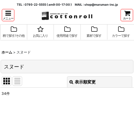
TEL : 0795-22-5555 ( am9:00-17:00 ) MAIL : shop@maruman-inc.jp
メニュー
カート
柄で探す/その他
お気に入り
使用用途で探す
素材で探す
カラーで探す
ホーム
>
スヌード
スヌード
表示順変更
閉じる
34
件
表示数
:
並び順
:
絞り込む