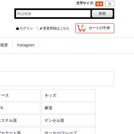
文字サイズ
:
0
カートの中身
ログイン
新規登録はこちら
社概要
Instagram
ィース
キッズ
0％
麻混
エステル混
テンセル混
アセテート混
サッカー/クレープ