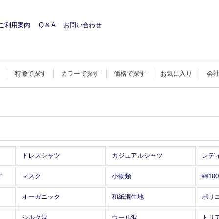
ご利用案内
Q & A
お問い合わせ
す
特徴で探す
カラーで探す
価格で探す
お気に入り
会
ドレスシャツ
カジュアルシャツ
レデ
グ
マスク
小物類
綿10
オーガニック
和紙混生地
ポリ
シルク混
ウール混
トリ