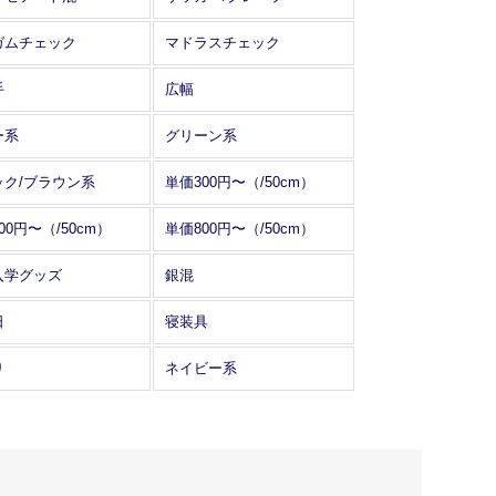
ガムチェック
マドラスチェック
手
広幅
ー系
グリーン系
ック/ブラウン系
単価300円〜（/50cm）
00円〜（/50cm）
単価800円〜（/50cm）
入学グッズ
銀混
日
寝装具
り
ネイビー系