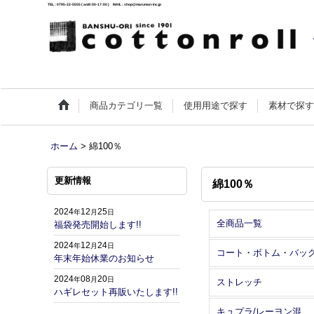
TEL : 0795-22-5555 ( am9:00-17:00 ) MAIL : shop@maruman-inc.jp
商品カテゴリ一覧
使用用途で探す
素材で探
ホーム
>
綿100％
更新情報
綿100％
2024
12
25
年
月
日
全商品一覧
福袋発売開始します!!
2024
12
24
年
月
日
コート・ボトム・バッ
年末年始休業のお知らせ
2024
08
20
年
月
日
ストレッチ
ハギレセット再販いたします!!
キュプラ/レーヨン混