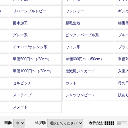
アレンジワインダー カットジャカード
リバーシブルドビー
ワッシャー
ギン
撥水加工
起毛生地
細番
グレー系
ピンク／パープル系
ブル
イエロー/オレンジ系
ワイン系
ブラ
単価500円〜（/50cm）
単価600円〜（/50cm）
単価7
単価1000円〜（/50cm）
鬼滅風ジャカード
入園
セルビッチ
カット
母の
ストライプ
シャツワンピース
訳あ
スヌード
画像
:
並び順
:
表示方法
: