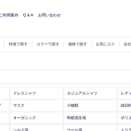
ご利用案内
Q & A
お問い合わせ
す
特徴で探す
カラーで探す
価格で探す
お気に入り
会
ドレスシャツ
カジュアルシャツ
レデ
グ
マスク
小物類
綿10
オーガニック
和紙混生地
ポリ
シルク混
ウール混
トリ