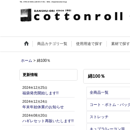
TEL : 0795-22-5555 ( am9:00-17:00 ) MAIL : shop@maruman-inc.jp
商品カテゴリ一覧
使用用途で探す
素材で探
ホーム
>
綿100％
更新情報
綿100％
2024
12
25
年
月
日
全商品一覧
福袋発売開始します!!
2024
12
24
年
月
日
コート・ボトム・バッ
年末年始休業のお知らせ
2024
08
20
年
月
日
ストレッチ
ハギレセット再販いたします!!
キュプラ/レーヨン混