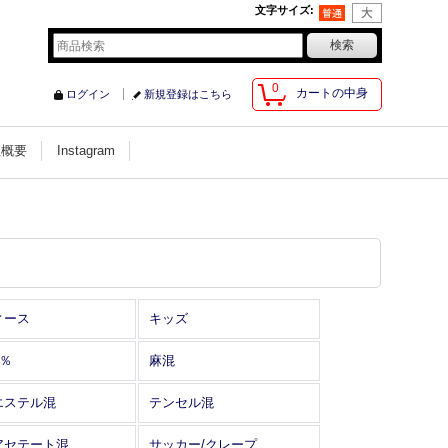
文字サイズ
:
0
カートの中身
ログイン
新規登録はこちら
社概要
Instagram
ィース
キッズ
0％
麻混
エステル混
テンセル混
アセテート混
サッカー/クレープ