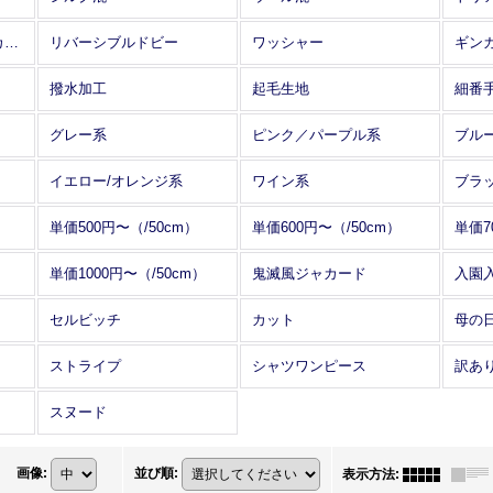
アレンジワインダー カットジャカード
リバーシブルドビー
ワッシャー
ギン
撥水加工
起毛生地
細番
グレー系
ピンク／パープル系
ブル
イエロー/オレンジ系
ワイン系
ブラ
単価500円〜（/50cm）
単価600円〜（/50cm）
単価7
単価1000円〜（/50cm）
鬼滅風ジャカード
入園
セルビッチ
カット
母の
ストライプ
シャツワンピース
訳あ
スヌード
画像
:
並び順
:
表示方法
: