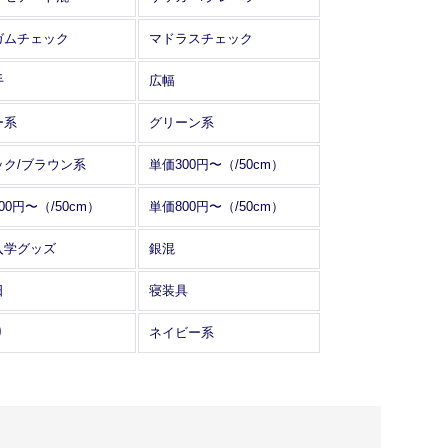
ガムチェック
マドラスチェック
手
広幅
ー系
グリーン系
ック/ブラウン系
単価300円〜（/50cm）
00円〜（/50cm）
単価800円〜（/50cm）
入学グッズ
銀混
日
寝装具
り
ネイビー系