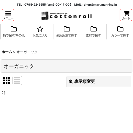
TEL : 0795-22-5555 ( am9:00-17:00 ) MAIL : shop@maruman-inc.jp
メニュー
カート
柄で探す/その他
お気に入り
使用用途で探す
素材で探す
カラーで探す
ホーム
>
オーガニック
オーガニック
表示順変更
閉じる
2
件
表示数
:
並び順
:
絞り込む