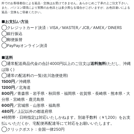
外でのお客様都合による返品・交換はお受けできません。あらかじめご了承の上ご注文下さい。
また、パソコン環境により実際のお色目とは多少異なる場合がございますが、お色目違いによる
返品・交換もご容赦ください。
■お支払い方法
◯クレジットカード決済：VISA／MASTER／JCB／AMEX／DINERS
◯銀行振込
◯郵便振替
◯PayPayオンライン決済
■送料
◯通常配送商品代金の合計4000円以上のご注文は
送料無料
(ただし、沖縄
は除く)
◯通常の配送料の一覧(佐川急便使用)
1500円
／沖縄県
1200円
／北海道
800円
／青森県・岩手県・秋田県・福岡県・佐賀県・長崎県・熊本県・大
分県・宮崎県・鹿児島県
600円
／宮城県・山形県・福島県
480円
／上記以外の都道府県
※時間帯・日時指定は対応いたしかねます。別途手数料（￥1,200）をお支
払いいただくか、宅配便再配達等にて対応をお願いいたします。
◯クリックポスト：全国一律250円