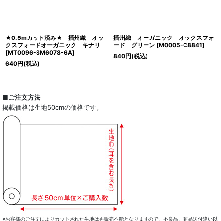
★0.5mカット済み★ 播州織 オッ
播州織 オーガニック オックスフォ
クスフォードオーガニック キナリ
ード グリーン
[
M0005-C8841
]
[
MT0096-SM6078-6A
]
840
円
(税込)
640
円
(税込)
■ご注文方法
掲載価格は生地50cmの価格です。
※お客様のご注文によりカットされた生地は再販売不能となりますので、不良品、商品送付違い以