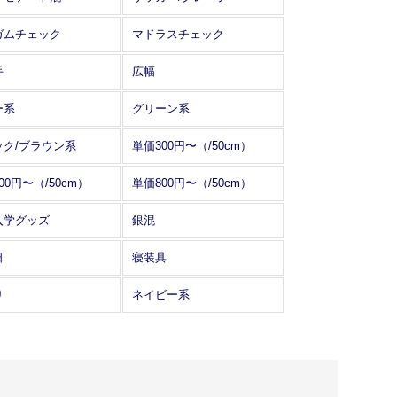
ガムチェック
マドラスチェック
手
広幅
ー系
グリーン系
ック/ブラウン系
単価300円〜（/50cm）
00円〜（/50cm）
単価800円〜（/50cm）
入学グッズ
銀混
日
寝装具
り
ネイビー系