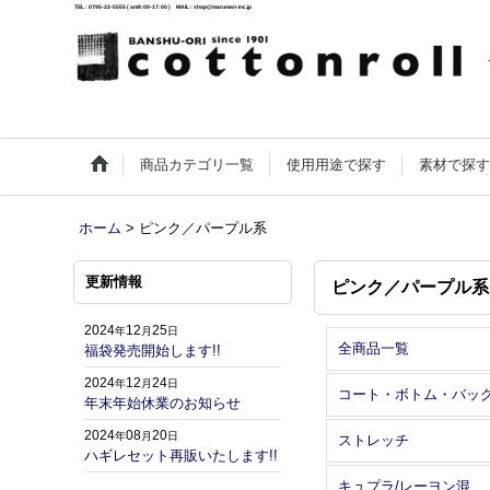
TEL : 0795-22-5555 ( am9:00-17:00 ) MAIL : shop@maruman-inc.jp
商品カテゴリ一覧
使用用途で探す
素材で探
ホーム
>
ピンク／パープル系
更新情報
ピンク／パープル系
2024
12
25
年
月
日
全商品一覧
福袋発売開始します!!
2024
12
24
年
月
日
コート・ボトム・バッ
年末年始休業のお知らせ
2024
08
20
年
月
日
ストレッチ
ハギレセット再販いたします!!
キュプラ/レーヨン混