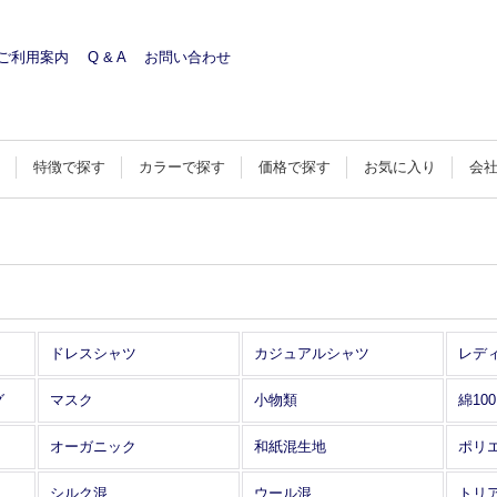
ご利用案内
Q & A
お問い合わせ
す
特徴で探す
カラーで探す
価格で探す
お気に入り
会
ドレスシャツ
カジュアルシャツ
レデ
グ
マスク
小物類
綿10
オーガニック
和紙混生地
ポリ
シルク混
ウール混
トリ