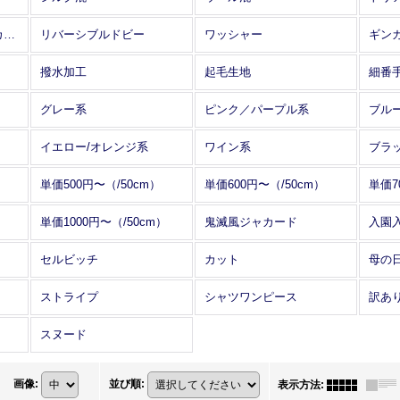
アレンジワインダー カットジャカード
リバーシブルドビー
ワッシャー
ギン
撥水加工
起毛生地
細番
グレー系
ピンク／パープル系
ブル
イエロー/オレンジ系
ワイン系
ブラ
単価500円〜（/50cm）
単価600円〜（/50cm）
単価7
単価1000円〜（/50cm）
鬼滅風ジャカード
入園
セルビッチ
カット
母の
ストライプ
シャツワンピース
訳あ
スヌード
画像
:
並び順
:
表示方法
: