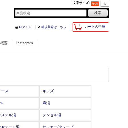
文字サイズ
:
0
カートの中身
ログイン
新規登録はこちら
社概要
Instagram
ィース
キッズ
0％
麻混
エステル混
テンセル混
アセテート混
サッカー/クレープ