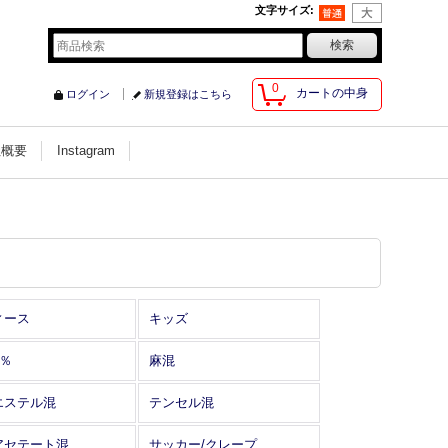
文字サイズ
:
0
カートの中身
ログイン
新規登録はこちら
社概要
Instagram
ィース
キッズ
0％
麻混
エステル混
テンセル混
アセテート混
サッカー/クレープ