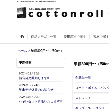
TEL : 0795-22-5555 ( am9:00-17:00 ) MAIL : shop@maruman-inc.jp
商品カテゴリ一覧
使用用途で探す
素材で探
ホーム
>
単価800円〜（/50cm）
更新情報
単価800円〜（/50c
2024
12
25
年
月
日
全商品一覧
福袋発売開始します!!
2024
12
24
年
月
日
コート・ボトム・バッ
年末年始休業のお知らせ
2024
08
20
年
月
日
ストレッチ
ハギレセット再販いたします!!
キュプラ/レーヨン混