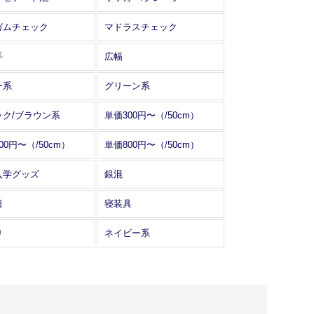
ガムチェック
マドラスチェック
手
広幅
ー系
グリーン系
ック/ブラウン系
単価300円〜（/50cm）
00円〜（/50cm）
単価800円〜（/50cm）
入学グッズ
銀混
日
寝装具
り
ネイビー系