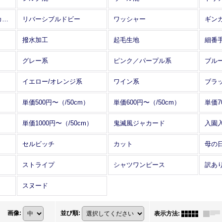
アレンジワインダー カットジャカード
リバーシブルドビー
ワッシャー
ギン
撥水加工
起毛生地
細番
グレー系
ピンク／パープル系
ブル
イエロー/オレンジ系
ワイン系
ブラ
単価500円〜（/50cm）
単価600円〜（/50cm）
単価7
単価1000円〜（/50cm）
鬼滅風ジャカード
入園
セルビッチ
カット
母の
ストライプ
シャツワンピース
訳あ
スヌード
画像
:
並び順
:
表示方法
: