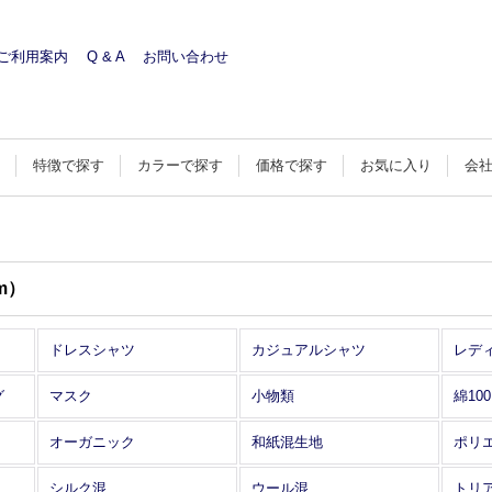
ご利用案内
Q & A
お問い合わせ
す
特徴で探す
カラーで探す
価格で探す
お気に入り
会
m）
ドレスシャツ
カジュアルシャツ
レデ
グ
マスク
小物類
綿10
オーガニック
和紙混生地
ポリ
シルク混
ウール混
トリ