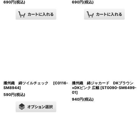
690
円
(税込)
690
円
(税込)
播州織 綿ツイルチェック
[
C0116-
播州織 綿ジャカード DKブラウン
SM8944
]
×DKピンク 広幅
[
ST0090-SM6499-
01
]
590
円
(税込)
940
円
(税込)