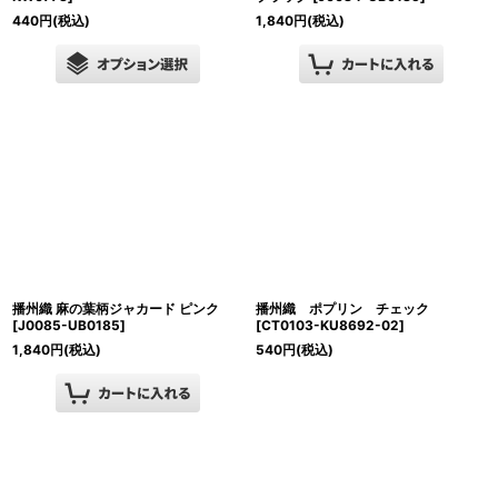
440
円
(税込)
1,840
円
(税込)
播州織 麻の葉柄ジャカード ピンク
播州織 ポプリン チェック
[
J0085-UB0185
]
[
CT0103-KU8692-02
]
1,840
円
(税込)
540
円
(税込)