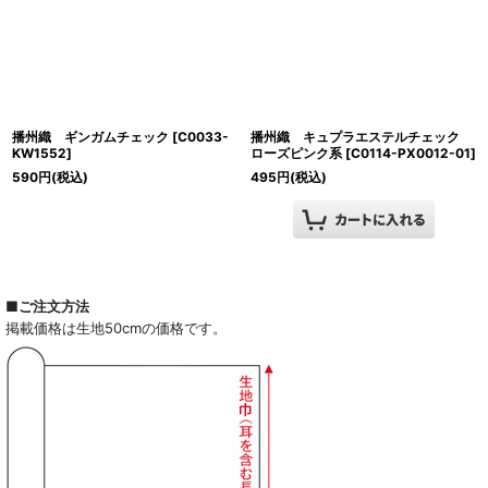
播州織 ギンガムチェック
[
C0033-
播州織 キュプラエステルチェック
KW1552
]
ローズピンク系
[
C0114-PX0012-01
]
590
円
(税込)
495
円
(税込)
■ご注文方法
掲載価格は生地50cmの価格です。