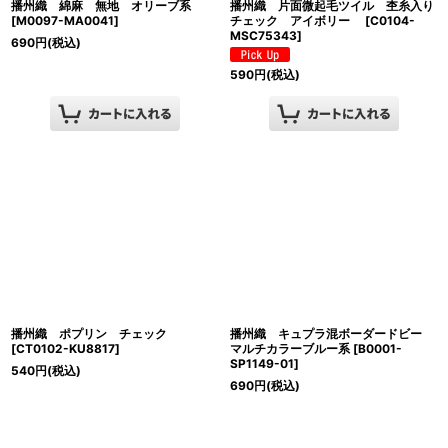
播州織 綿麻 無地 オリーブ系
播州織 片面微起毛ツイル 杢糸入り
[
M0097-MA0041
]
チェック アイボリー
[
C0104-
MSC75343
]
690
円
(税込)
590
円
(税込)
播州織 ポプリン チェック
播州織 キュプラ混ボーダードビー
[
CT0102-KU8817
]
マルチカラーブルー系
[
B0001-
SP1149-01
]
540
円
(税込)
690
円
(税込)