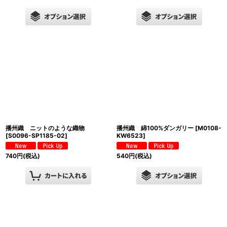
播州織 ニットのような織物
播州織 綿100%ダンガリー
[
M0108-
[
S0096-SP1185-02
]
KW6523
]
740
円
(税込)
540
円
(税込)