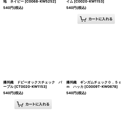
地 ネイビー
[
C0068-KW5252
]
イム
[
C0020-KW1153
]
540
円
(税込)
540
円
(税込)
播州織 ドビーオックスチェック パ
播州織 ギンガムチェック０．５ｃ
ープル
[
CT0020-KW1153
]
ｍ ハッカ
[
C0009T-KW0678
]
540
円
(税込)
540
円
(税込)