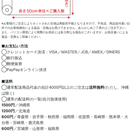
※お客様のご注文によりカットされた生地は再販売不能となりますので、不良品、商品送付違い以
外でのお客様都合による返品・交換はお受けできません。あらかじめご了承の上ご注文下さい。
また、パソコン環境により実際のお色目とは多少異なる場合がございますが、お色目違いによる
返品・交換もご容赦ください。
■お支払い方法
◯クレジットカード決済：VISA／MASTER／JCB／AMEX／DINERS
◯銀行振込
◯郵便振替
◯PayPayオンライン決済
■送料
◯通常配送商品代金の合計4000円以上のご注文は
送料無料
(ただし、沖縄
は除く)
◯通常の配送料の一覧(佐川急便使用)
1500円
／沖縄県
1200円
／北海道
800円
／青森県・岩手県・秋田県・福岡県・佐賀県・長崎県・熊本県・大
分県・宮崎県・鹿児島県
600円
／宮城県・山形県・福島県