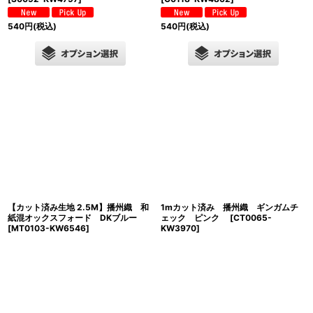
540
円
(税込)
540
円
(税込)
【カット済み生地 2.5M】播州織 和
1mカット済み 播州織 ギンガムチ
紙混オックスフォード DKブルー
ェック ピンク
[
CT0065-
[
MT0103-KW6546
]
KW3970
]