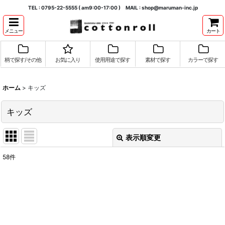
TEL : 0795-22-5555 ( am9:00-17:00 ) MAIL : shop@maruman-inc.jp
メニュー
カート
柄で探す/その他
お気に入り
使用用途で探す
素材で探す
カラーで探す
ホーム
>
キッズ
キッズ
表示順変更
閉じる
58
件
表示数
:
並び順
:
絞り込む