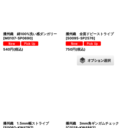
播州織 綿100%洗い感ダンガリー
播州織 全面ドビーストライプ
[
M0107-SP0690
]
[
S0095-SP2576
]
540
円
(税込)
750
円
(税込)
播州織 1.5mm幅ストライプ
播州織 3mm角ギンガムチェック
[
S0092-KW4797
]
[
C0118-KW4862
]