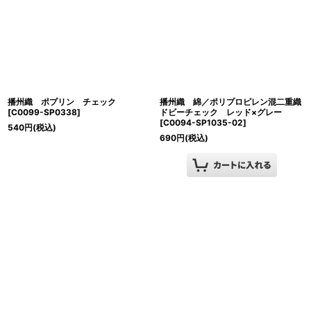
播州織 ポプリン チェック
播州織 綿／ポリプロピレン混二重織
[
C0099-SP0338
]
ドビーチェック レッド×グレー
[
C0094-SP1035-02
]
540
円
(税込)
690
円
(税込)