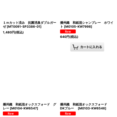
１ｍカット済み 抗菌消臭ダブルガー
播州織 和紙混シャンブレー ホワイ
ゼ
[
MT0091-SP3386-01
]
ト
[
M0105-KW7998
]
1,480
円
(税込)
640
円
(税込)
播州織 和紙混オックスフォード グ
播州織 和紙混オックスフォード
レー
[
M0104-KW6547
]
DKブルー
[
M0103-KW6546
]