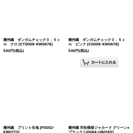
播州織 ギンガムチェック０．５ｃ
播州織 ギンガムチェック０．５ｃ
ｍ クロ
[
CT0009-KW0678
]
ｍ ピンク
[
C0009-KW0678
]
540
円
(税込)
540
円
(税込)
播州織 プリント生地
[
P0002-
播州織 市松模様ジャカード グリーン×
KW0773
]
ブラック
[
J0084-UB0185
]