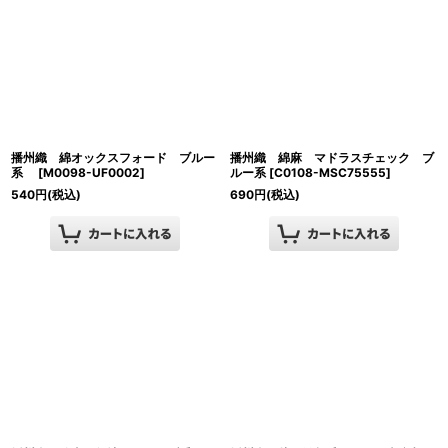
播州織 綿オックスフォード ブルー
播州織 綿麻 マドラスチェック ブ
系
[
M0098-UF0002
]
ルー系
[
C0108-MSC75555
]
540
円
(税込)
690
円
(税込)