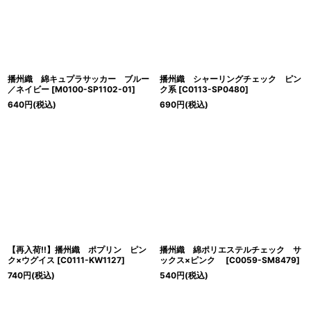
播州織 綿キュプラサッカー ブルー
播州織 シャーリングチェック ピン
／ネイビー
[
M0100-SP1102-01
]
ク系
[
C0113-SP0480
]
640
円
(税込)
690
円
(税込)
【再入荷!!】播州織 ポプリン ピン
播州織 綿ポリエステルチェック サ
ク×ウグイス
[
C0111-KW1127
]
ックス×ピンク
[
C0059-SM8479
]
740
円
(税込)
540
円
(税込)