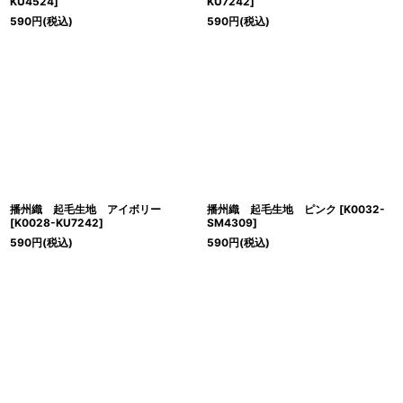
KU4524
]
KU7242
]
590
円
(税込)
590
円
(税込)
播州織 起毛生地 アイボリー
播州織 起毛生地 ピンク
[
K0032-
[
K0028-KU7242
]
SM4309
]
590
円
(税込)
590
円
(税込)