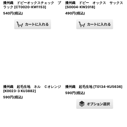
播州織 ドビーオックスチェック ブ
播州織 ドビー オックス サックス
ラック
[
CT0020-KW1153
]
[
S0004-KW2018
]
540
円
(税込)
490
円
(税込)
播州織 起毛生地 ネル Ｃオレンジ
播州織 起毛生地
[
T0134-KU5636
]
[
K0023-3 KU3882
]
590
円
(税込)
590
円
(税込)