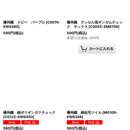
播州織 ドビー パープル
[
C0074-
播州織 テンセル混ギンガムチェッ
KW4380
]
ク サックス
[
C0055-SM9709
]
590
円
(税込)
500
円
(税込)
希望小売価格
:
650
円
播州織 綿ポリギンガクチェック
播州織 綿起毛ツイル
[
M0109-
[
C0122-KW8450
]
KW8388
]
560
円
(税込)
560
円
(税込)