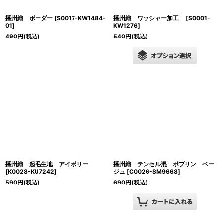
播州織 ボーダー
[
S0017-KW1484-
播州織 ワッシャー加工
[
S0001-
01
]
KW1276
]
490
円
(税込)
540
円
(税込)
播州織 起毛生地 アイボリー
播州織 テンセル混 ポプリン ベー
[
K0028-KU7242
]
ジュ
[
C0026-SM9668
]
590
円
(税込)
690
円
(税込)