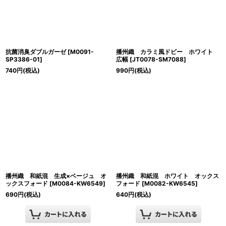
抗菌消臭ダブルガーゼ
[
M0091-
播州織 カラミ風ドビー ホワイト
SP3386-01
]
広幅
[
JT0078-SM7088
]
740
円
(税込)
990
円
(税込)
播州織 和紙混 生成×ベージュ オ
播州織 和紙混 ホワイト オックス
ックスフォード
[
M0084-KW6549
]
フォード
[
M0082-KW6545
]
690
円
(税込)
640
円
(税込)