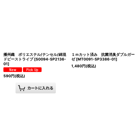
播州織 ポリエステル/テンセル/綿混
１ｍカット済み 抗菌消臭ダブルガー
ドビーストライプ
[
S0094-SP2136-
ゼ
[
MT0091-SP3386-01
]
01
]
1,480
円
(税込)
590
円
(税込)