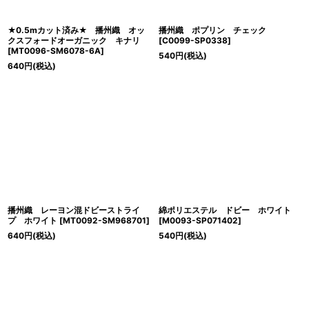
★0.5mカット済み★ 播州織 オッ
播州織 ポプリン チェック
クスフォードオーガニック キナリ
[
C0099-SP0338
]
[
MT0096-SM6078-6A
]
540
円
(税込)
640
円
(税込)
播州織 レーヨン混ドビーストライ
綿ポリエステル ドビー ホワイト
プ ホワイト
[
MT0092-SM968701
]
[
M0093-SP071402
]
640
円
(税込)
540
円
(税込)