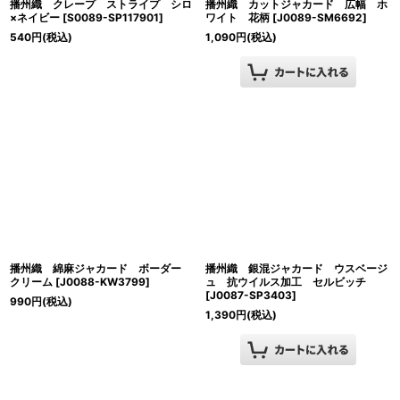
播州織 クレープ ストライプ シロ
播州織 カットジャカード 広幅 ホ
×ネイビー
[
S0089-SP117901
]
ワイト 花柄
[
J0089-SM6692
]
540
円
(税込)
1,090
円
(税込)
播州織 綿麻ジャカード ボーダー
播州織 銀混ジャカード ウスベージ
クリーム
[
J0088-KW3799
]
ュ 抗ウイルス加工 セルビッチ
[
J0087-SP3403
]
990
円
(税込)
1,390
円
(税込)