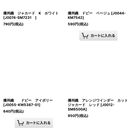
播州織 ジャカード K ホワイト
播州織 ドビー ベージュ
[
J0044-
[
J0074-SM7231
]
KM7542
]
790
円
(税込)
590
円
(税込)
播州織 ドビー アイボリー
播州織 アレンジワインダー カット
[
J0055-KW5387-01
]
ジャカード レッド
[
J0012-
SM6500A
]
640
円
(税込)
950
円
(税込)