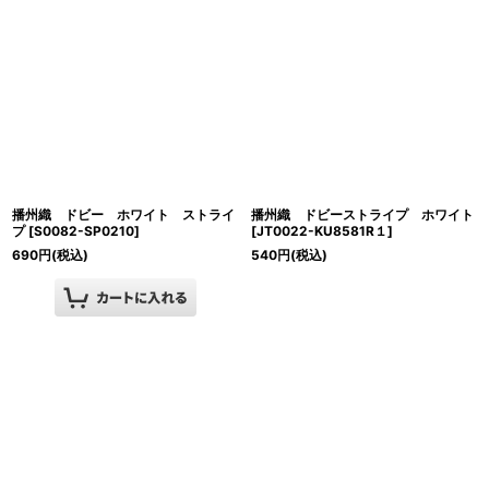
播州織 ドビー ホワイト ストライ
播州織 ドビーストライプ ホワイト
プ
[
S0082-SP0210
]
[
JT0022-KU8581R１
]
690
円
(税込)
540
円
(税込)