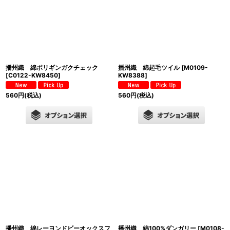
播州織 綿ポリギンガクチェック
播州織 綿起毛ツイル
[
M0109-
[
C0122-KW8450
]
KW8388
]
560
円
(税込)
560
円
(税込)
播州織 綿レーヨンドビーオックスフ
播州織 綿100%ダンガリー
[
M0108-