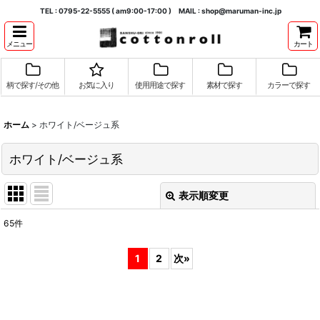
TEL : 0795-22-5555 ( am9:00-17:00 ) MAIL : shop@maruman-inc.jp
メニュー
カート
柄で探す/その他
お気に入り
使用用途で探す
素材で探す
カラーで探す
ホーム
>
ホワイト/ベージュ系
ホワイト/ベージュ系
表示順変更
閉じる
65
件
表示数
:
1
2
次
»
並び順
:
絞り込む