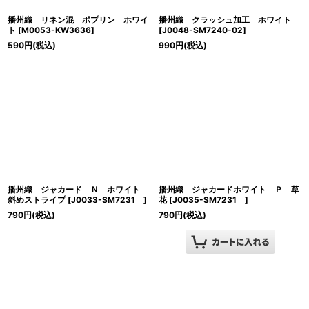
播州織 リネン混 ポプリン ホワイ
播州織 クラッシュ加工 ホワイト
ト
[
M0053-KW3636
]
[
J0048-SM7240-02
]
590
円
(税込)
990
円
(税込)
播州織 ジャカード Ｎ ホワイト
播州織 ジャカードホワイト Ｐ 草
斜めストライプ
[
J0033-SM7231
]
花
[
J0035-SM7231
]
790
円
(税込)
790
円
(税込)