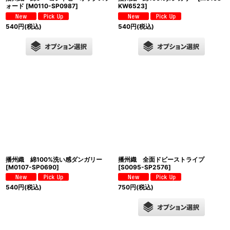
ォード
[
M0110-SP0987
]
KW6523
]
540
円
(税込)
540
円
(税込)
播州織 綿100%洗い感ダンガリー
播州織 全面ドビーストライプ
[
M0107-SP0690
]
[
S0095-SP2576
]
540
円
(税込)
750
円
(税込)