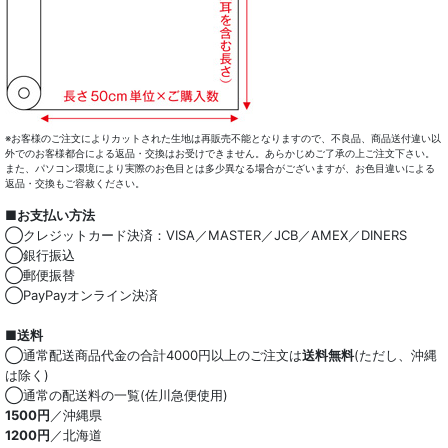
※お客様のご注文によりカットされた生地は再販売不能となりますので、不良品、商品送付違い以
外でのお客様都合による返品・交換はお受けできません。あらかじめご了承の上ご注文下さい。
また、パソコン環境により実際のお色目とは多少異なる場合がございますが、お色目違いによる
返品・交換もご容赦ください。
■お支払い方法
◯クレジットカード決済：VISA／MASTER／JCB／AMEX／DINERS
◯銀行振込
◯郵便振替
◯PayPayオンライン決済
■送料
◯通常配送商品代金の合計4000円以上のご注文は
送料無料
(ただし、沖縄
は除く)
◯通常の配送料の一覧(佐川急便使用)
1500円
／沖縄県
1200円
／北海道