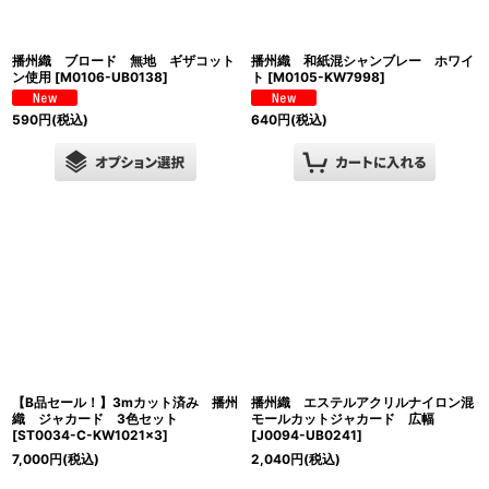
播州織 ブロード 無地 ギザコット
播州織 和紙混シャンブレー ホワイ
ン使用
[
M0106-UB0138
]
ト
[
M0105-KW7998
]
590
円
(税込)
640
円
(税込)
【B品セール！】3mカット済み 播州
播州織 エステルアクリルナイロン混
織 ジャカード 3色セット
モールカットジャカード 広幅
[
ST0034-C-KW1021×3
]
[
J0094-UB0241
]
7,000
円
(税込)
2,040
円
(税込)