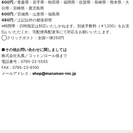
800円
／青森県・岩手県・秋田県・福岡県・佐賀県・長崎県・熊本県・大
分県・宮崎県・鹿児島県
600円
／宮城県・山形県・福島県
480円
／上記以外の都道府県
※時間帯・日時指定は対応いたしかねます。別途手数料（￥1,200）をお支
払いいただくか、宅配便再配達等にて対応をお願いいたします。
◯クリックポスト：全国一律250円
■その他お問い合わせに関しましては
株式会社丸萬／コットンロール係まで
電話番号：0795-22-5555
FAX：0795-23-6100
メールアドレス：
shop@maruman-inc.jp