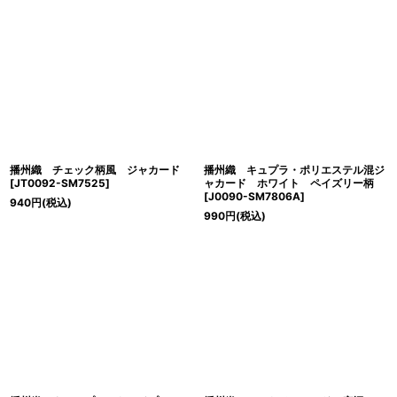
播州織 チェック柄風 ジャカード
播州織 キュプラ・ポリエステル混ジ
[
JT0092-SM7525
]
ャカード ホワイト ペイズリー柄
[
J0090-SM7806A
]
940
円
(税込)
990
円
(税込)