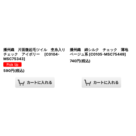
播州織 片面微起毛ツイル 杢糸入り
播州織 綿シルク チェック 薄地
チェック アイボリー
[
C0104-
ベージュ系
[
C0105-MSC75449
]
MSC75343
]
740
円
(税込)
590
円
(税込)