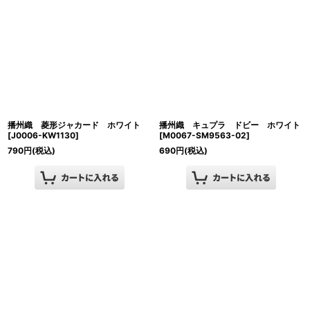
播州織 菱形ジャカード ホワイト
播州織 キュプラ ドビー ホワイト
[
J0006-KW1130
]
[
M0067-SM9563-02
]
790
円
(税込)
690
円
(税込)